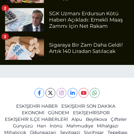
2
SGK Uzmanı Erdursun Kötü
Haberi Açıkladı: Emekli Maaş
Zammı İçin Net Rakam
3
Sigaraya Bir Zam Daha Geldi!
Artık 140 Liradan Satılacak
ESKİŞEHİR HABER
ESKİŞEHİR SON DAKİKA
EKONOMİ
GÜNDEM
ESKİŞEHİRSPOR
ESKİŞEHİR İLÇE HABERLERİ
Alpu
Beylikova
Çifteler
Günyüzü
Han
İnönü
Mahmudiye
Mihalgazi
Mihalıççık
Odunpazarı
Seyitgazi
Sivrihisar
Tepebaşı