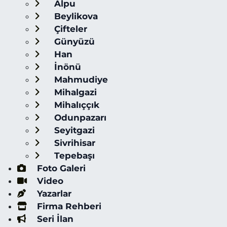
Alpu
Beylikova
Çifteler
Günyüzü
Han
İnönü
Mahmudiye
Mihalgazi
Mihalıççık
Odunpazarı
Seyitgazi
Sivrihisar
Tepebaşı
Foto Galeri
Video
Yazarlar
Firma Rehberi
Seri İlan