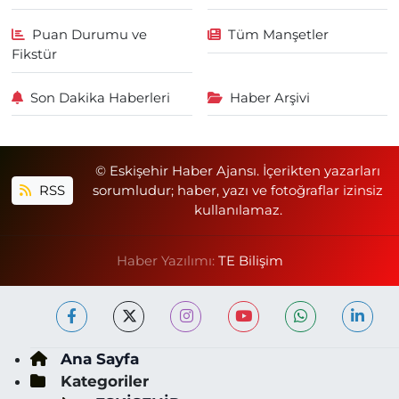
Puan Durumu ve
Tüm Manşetler
Fikstür
Son Dakika Haberleri
Haber Arşivi
© Eskişehir Haber Ajansı. İçerikten yazarları
RSS
sorumludur; haber, yazı ve fotoğraflar izinsiz
kullanılamaz.
Haber Yazılımı:
TE Bilişim
Ana Sayfa
Kategoriler