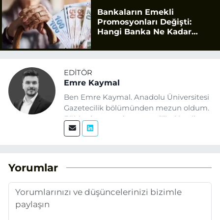
Bankaların Emekli
Promosyonları Değişti:
Hangi Banka Ne Kadar
Ödüyor?
EDITÖR
Emre Kaymal
Ben Emre Kaymal. Anadolu Üniversitesi
Gazetecilik bölümünden mezun oldum.
Eğitim hayatım boyunca dijital içerik
üretimi ve arama motoru
optimizasyonu (SEO) alanlarına ilgi
duydum. Şu anda SEO odaklı içerikler
üretiyorum. Haberlerimde güncel
Yorumlar
verileri ve okuyucu odaklı yaklaşımı
temel alıyorum.