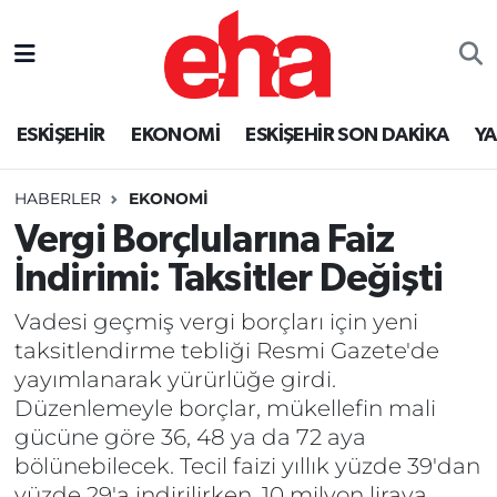
ESKİŞEHİR
EKONOMİ
ESKİŞEHİR SON DAKİKA
Y
HABERLER
EKONOMİ
Vergi Borçlularına Faiz
İndirimi: Taksitler Değişti
Vadesi geçmiş vergi borçları için yeni
taksitlendirme tebliği Resmi Gazete'de
yayımlanarak yürürlüğe girdi.
Düzenlemeyle borçlar, mükellefin mali
gücüne göre 36, 48 ya da 72 aya
bölünebilecek. Tecil faizi yıllık yüzde 39'dan
yüzde 29'a indirilirken, 10 milyon liraya