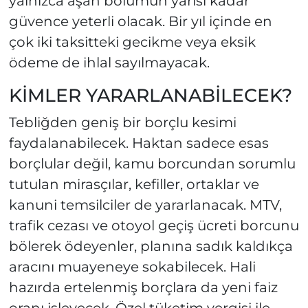
yalnızca aşan bölümün yarısı kadar
güvence yeterli olacak. Bir yıl içinde en
çok iki taksitteki gecikme veya eksik
ödeme de ihlal sayılmayacak.
KİMLER YARARLANABİLECEK?
Tebliğden geniş bir borçlu kesimi
faydalanabilecek. Haktan sadece esas
borçlular değil, kamu borcundan sorumlu
tutulan mirasçılar, kefiller, ortaklar ve
kanuni temsilciler de yararlanacak. MTV,
trafik cezası ve otoyol geçiş ücreti borcunu
bölerek ödeyenler, planına sadık kaldıkça
aracını muayeneye sokabilecek. Hali
hazırda ertelenmiş borçlara da yeni faiz
oranı işleyecek. Özel tüketim vergisi ile