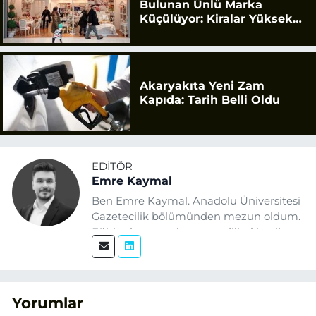
Bulunan Ünlü Marka
Küçülüyor: Kiralar Yüksek
Geldi
Akaryakıta Yeni Zam
Kapıda: Tarih Belli Oldu
EDITÖR
Emre Kaymal
Ben Emre Kaymal. Anadolu Üniversitesi
Gazetecilik bölümünden mezun oldum.
Eğitim hayatım boyunca dijital içerik
üretimi ve arama motoru
optimizasyonu (SEO) alanlarına ilgi
duydum. Şu anda SEO odaklı içerikler
üretiyorum. Haberlerimde güncel
Yorumlar
verileri ve okuyucu odaklı yaklaşımı