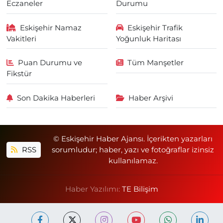
Eczaneler
Durumu
Eskişehir Namaz
Eskişehir Trafik
Vakitleri
Yoğunluk Haritası
Puan Durumu ve
Tüm Manşetler
Fikstür
Son Dakika Haberleri
Haber Arşivi
© Eskişehir Haber Ajansı. İçerikten yazarları
RSS
sorumludur; haber, yazı ve fotoğraflar izinsiz
kullanılamaz.
Haber Yazılımı:
TE Bilişim