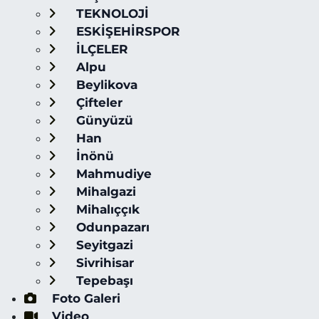
TEKNOLOJİ
ESKİŞEHİRSPOR
İLÇELER
Alpu
Beylikova
Çifteler
Günyüzü
Han
İnönü
Mahmudiye
Mihalgazi
Mihalıççık
Odunpazarı
Seyitgazi
Sivrihisar
Tepebaşı
Foto Galeri
Video