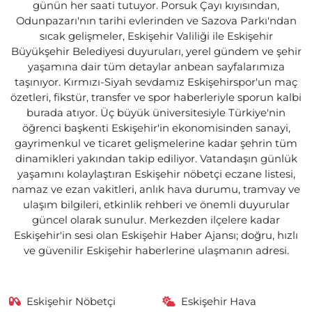
günün her saati tutuyor. Porsuk Çayı kıyısından,
Odunpazarı'nın tarihi evlerinden ve Sazova Parkı'ndan
sıcak gelişmeler, Eskişehir Valiliği ile Eskişehir
Büyükşehir Belediyesi duyuruları, yerel gündem ve şehir
yaşamına dair tüm detaylar anbean sayfalarımıza
taşınıyor. Kırmızı-Siyah sevdamız Eskişehirspor'un maç
özetleri, fikstür, transfer ve spor haberleriyle sporun kalbi
burada atıyor. Üç büyük üniversitesiyle Türkiye'nin
öğrenci başkenti Eskişehir'in ekonomisinden sanayi,
gayrimenkul ve ticaret gelişmelerine kadar şehrin tüm
dinamikleri yakından takip ediliyor. Vatandaşın günlük
yaşamını kolaylaştıran Eskişehir nöbetçi eczane listesi,
namaz ve ezan vakitleri, anlık hava durumu, tramvay ve
ulaşım bilgileri, etkinlik rehberi ve önemli duyurular
güncel olarak sunulur. Merkezden ilçelere kadar
Eskişehir'in sesi olan Eskişehir Haber Ajansı; doğru, hızlı
ve güvenilir Eskişehir haberlerine ulaşmanın adresi.
Eskişehir Nöbetçi
Eskişehir Hava