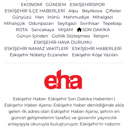
EKONOMİ
GÜNDEM
ESKİŞEHİRSPOR
ESKİŞEHİR İLÇE HABERLERİ
Alpu
Beylikova
Çifteler
Günyüzü
Han
İnönü
Mahmudiye
Mihalgazi
Mihalıççık
Odunpazarı
Seyitgazi
Sivrihisar
Tepebaşı
ROTA
Sarıcakaya
YAŞAM
SON DAKİKA
Günün İçinden
Gizlilik Sözleşmesi
İletişim
ESKİŞEHİR HAVA DURUMU
ESKİŞEHİR NAMAZ VAKİTLERİ
ESKİŞEHİR HABERLERİ
Eskişehir Nöbetçi Eczaneler
Eskişehir Köşe Yazıları
Eskişehir Haber: Eskişehir Son Dakika Haberleri |
Eskişehir Haber Ajansı: Eskişehir haber denildiğinde akla
gelen ilk adres olan Eskişehir Haber Ajansı, şehrin en
güncel gelişmelerini tarafsız ve güvenilir yayıncılık
anlayışıyla okuruyla buluşturuyor; Eskişehir'in nabzını