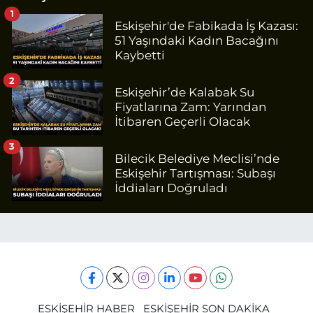
1
Eskişehir'de Fabikada İş Kazası:
51 Yaşındaki Kadın Bacağını
Kaybetti
2
Eskişehir’de Kalabak Su
Fiyatlarına Zam: Yarından
İtibaren Geçerli Olacak
3
Bilecik Belediye Meclisi’nde
Eskişehir Tartışması: Subaşı
İddiaları Doğruladı
ESKİŞEHİR HABER
ESKİŞEHİR SON DAKİKA