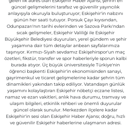
gelen ilk adres olan Eskişehir Haber Ajansı, şehrin en
güncel gelişmelerini tarafsız ve güvenilir yayıncılık
anlayışıyla okuruyla buluşturuyor; Eskişehir'in nabzını
günün her saati tutuyor. Porsuk Çayı kıyısından,
Odunpazarı'nın tarihi evlerinden ve Sazova Parkı'ndan
sıcak gelişmeler, Eskişehir Valiliği ile Eskişehir
Büyükşehir Belediyesi duyuruları, yerel gündem ve şehir
yaşamına dair tüm detaylar anbean sayfalarımıza
taşınıyor. Kırmızı-Siyah sevdamız Eskişehirspor'un maç
özetleri, fikstür, transfer ve spor haberleriyle sporun kalbi
burada atıyor. Üç büyük üniversitesiyle Türkiye'nin
öğrenci başkenti Eskişehir'in ekonomisinden sanayi,
gayrimenkul ve ticaret gelişmelerine kadar şehrin tüm
dinamikleri yakından takip ediliyor. Vatandaşın günlük
yaşamını kolaylaştıran Eskişehir nöbetçi eczane listesi,
namaz ve ezan vakitleri, anlık hava durumu, tramvay ve
ulaşım bilgileri, etkinlik rehberi ve önemli duyurular
güncel olarak sunulur. Merkezden ilçelere kadar
Eskişehir'in sesi olan Eskişehir Haber Ajansı; doğru, hızlı
ve güvenilir Eskişehir haberlerine ulaşmanın adresi.