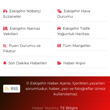
Eskişehir Nöbetçi
Eskişehir Hava
Eczaneler
Durumu
Eskişehir Namaz
Eskişehir Trafik
Vakitleri
Yoğunluk Haritası
Puan Durumu ve
Tüm Manşetler
Fikstür
Son Dakika Haberleri
Haber Arşivi
© Eskişehir Haber Ajansı. İçerikten yazarları
RSS
sorumludur; haber, yazı ve fotoğraflar izinsiz
kullanılamaz.
Haber Yazılımı:
TE Bilişim