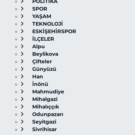
POLİTİKA
SPOR
YAŞAM
TEKNOLOJİ
ESKİŞEHİRSPOR
İLÇELER
Alpu
Beylikova
Çifteler
Günyüzü
Han
İnönü
Mahmudiye
Mihalgazi
Mihalıççık
Odunpazarı
Seyitgazi
Sivrihisar