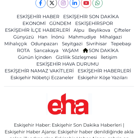
ESKİŞEHİR HABER
ESKİŞEHİR SON DAKİKA
EKONOMİ
GÜNDEM
ESKİŞEHİRSPOR
ESKİŞEHİR İLÇE HABERLERİ
Alpu
Beylikova
Çifteler
Günyüzü
Han
İnönü
Mahmudiye
Mihalgazi
Mihalıççık
Odunpazarı
Seyitgazi
Sivrihisar
Tepebaşı
ROTA
Sarıcakaya
YAŞAM
SON DAKİKA
Günün İçinden
Gizlilik Sözleşmesi
İletişim
ESKİŞEHİR HAVA DURUMU
ESKİŞEHİR NAMAZ VAKİTLERİ
ESKİŞEHİR HABERLERİ
Eskişehir Nöbetçi Eczaneler
Eskişehir Köşe Yazıları
Eskişehir Haber: Eskişehir Son Dakika Haberleri |
Eskişehir Haber Ajansı: Eskişehir haber denildiğinde akla