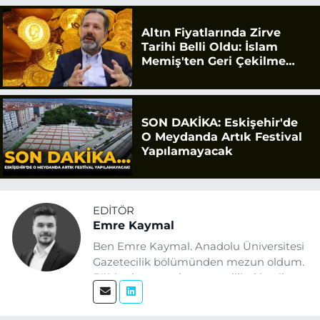
Altın Fiyatlarında Zirve
Tarihi Belli Oldu: İslam
Memiş'ten Geri Çekilme
Uyarısı
SON DAKİKA: Eskişehir'de
O Meydanda Artık Festival
Yapılamayacak
EDITÖR
Emre Kaymal
Ben Emre Kaymal. Anadolu Üniversitesi
Gazetecilik bölümünden mezun oldum.
Eğitim hayatım boyunca dijital içerik
üretimi ve arama motoru
optimizasyonu (SEO) alanlarına ilgi