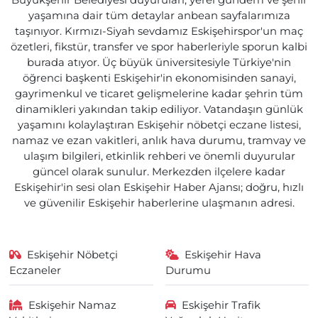
Büyükşehir Belediyesi duyuruları, yerel gündem ve şehir
yaşamına dair tüm detaylar anbean sayfalarımıza
taşınıyor. Kırmızı-Siyah sevdamız Eskişehirspor'un maç
özetleri, fikstür, transfer ve spor haberleriyle sporun kalbi
burada atıyor. Üç büyük üniversitesiyle Türkiye'nin
öğrenci başkenti Eskişehir'in ekonomisinden sanayi,
gayrimenkul ve ticaret gelişmelerine kadar şehrin tüm
dinamikleri yakından takip ediliyor. Vatandaşın günlük
yaşamını kolaylaştıran Eskişehir nöbetçi eczane listesi,
namaz ve ezan vakitleri, anlık hava durumu, tramvay ve
ulaşım bilgileri, etkinlik rehberi ve önemli duyurular
güncel olarak sunulur. Merkezden ilçelere kadar
Eskişehir'in sesi olan Eskişehir Haber Ajansı; doğru, hızlı
ve güvenilir Eskişehir haberlerine ulaşmanın adresi.
Eskişehir Nöbetçi
Eskişehir Hava
Eczaneler
Durumu
Eskişehir Namaz
Eskişehir Trafik