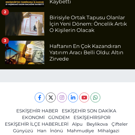
Kaybetti
2
Birisiyle Ortak Tapusu Olanlar
İçin Yeni Dönem: Öncelik Artık
O Kişilerin Olacak
3
Haftanın En Çok Kazandıran
Yatırım Aracı Belli Oldu: Altın
Zirvede
ESKİŞEHİR HABER
ESKİŞEHİR SON DAKİKA
EKONOMİ
GÜNDEM
ESKİŞEHİRSPOR
ESKİŞEHİR İLÇE HABERLERİ
Alpu
Beylikova
Çifteler
Günyüzü
Han
İnönü
Mahmudiye
Mihalgazi