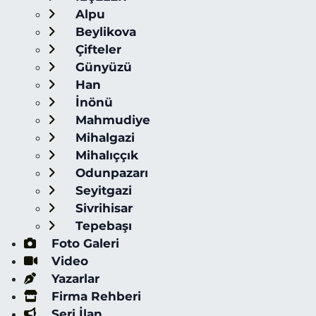
Alpu
Beylikova
Çifteler
Günyüzü
Han
İnönü
Mahmudiye
Mihalgazi
Mihalıççık
Odunpazarı
Seyitgazi
Sivrihisar
Tepebaşı
Foto Galeri
Video
Yazarlar
Firma Rehberi
Seri İlan