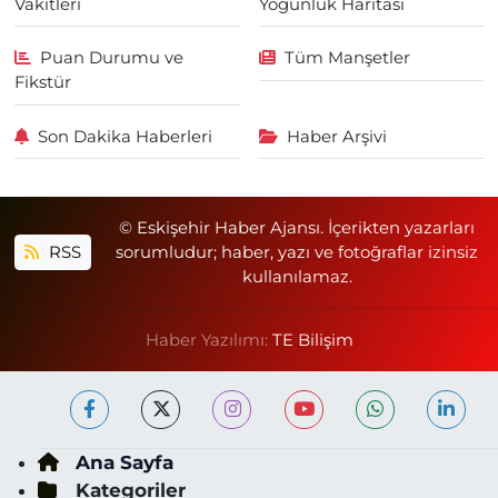
Vakitleri
Yoğunluk Haritası
Puan Durumu ve
Tüm Manşetler
Fikstür
Son Dakika Haberleri
Haber Arşivi
© Eskişehir Haber Ajansı. İçerikten yazarları
RSS
sorumludur; haber, yazı ve fotoğraflar izinsiz
kullanılamaz.
Haber Yazılımı:
TE Bilişim
Ana Sayfa
Kategoriler