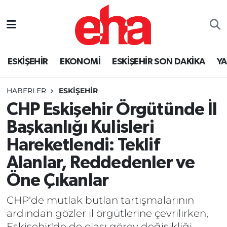
ESKİŞEHİR
EKONOMİ
ESKİŞEHİR SON DAKİKA
Y
HABERLER
ESKİŞEHİR
CHP Eskişehir Örgütünde İl
Başkanlığı Kulisleri
Hareketlendi: Teklif
Alanlar, Reddedenler ve
Öne Çıkanlar
CHP'de mutlak butlan tartışmalarının
ardından gözler il örgütlerine çevrilirken,
Eskişehir'de de olası görev değişikliği