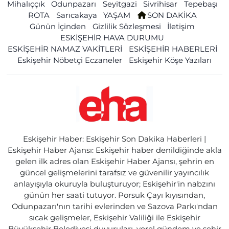
Mihalıççık
Odunpazarı
Seyitgazi
Sivrihisar
Tepebaşı
ROTA
Sarıcakaya
YAŞAM
SON DAKİKA
Günün İçinden
Gizlilik Sözleşmesi
İletişim
ESKİŞEHİR HAVA DURUMU
ESKİŞEHİR NAMAZ VAKİTLERİ
ESKİŞEHİR HABERLERİ
Eskişehir Nöbetçi Eczaneler
Eskişehir Köşe Yazıları
Eskişehir Haber: Eskişehir Son Dakika Haberleri |
Eskişehir Haber Ajansı: Eskişehir haber denildiğinde akla
gelen ilk adres olan Eskişehir Haber Ajansı, şehrin en
güncel gelişmelerini tarafsız ve güvenilir yayıncılık
anlayışıyla okuruyla buluşturuyor; Eskişehir'in nabzını
günün her saati tutuyor. Porsuk Çayı kıyısından,
Odunpazarı'nın tarihi evlerinden ve Sazova Parkı'ndan
sıcak gelişmeler, Eskişehir Valiliği ile Eskişehir