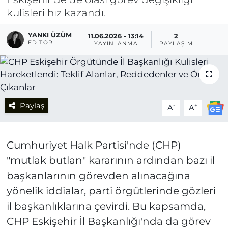
kulisleri hız kazandı.
YANKI ÜZÜM
11.06.2026 - 13:14
2
EDITÖR
YAYINLANMA
PAYLAŞIM
Paylaş
-
+
A
A
Cumhuriyet Halk Partisi'nde (CHP)
"mutlak butlan" kararının ardından bazı il
başkanlarının görevden alınacağına
yönelik iddialar, parti örgütlerinde gözleri
il başkanlıklarına çevirdi. Bu kapsamda,
CHP Eskişehir İl Başkanlığı'nda da görev