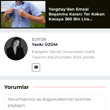
Yargıtay'dan Emsal
Boşanma Kararı: Ter Kokan
Kocaya 360 Bin Lira
Tazminat
EDITÖR
Yankı ÜZÜM
Eskişehir Teknik Üniversitesi Grafik
Tasarım bölümünden 2024 yılında
mezun oldum. Basın sektörüne Mayıs
2025’te Eskişehir Haber Ajansı ile adım
attım. Gazeteciliğin temel değerlerine
sadık kalarak ve etik ilkeleri
benimseyerek, Eskişehir gündemini en
Yorumlar
doğru ve sıcak şekilde takipçilerimize
aktarmayı hedefliyorum.