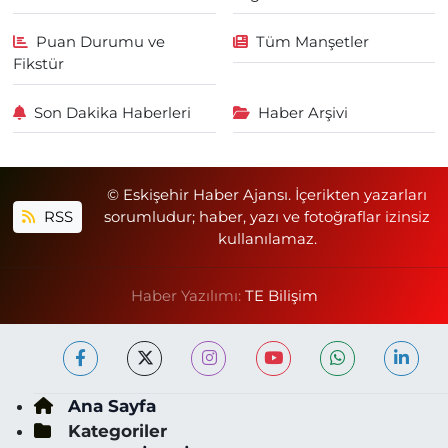
Puan Durumu ve
Tüm Manşetler
Fikstür
Son Dakika Haberleri
Haber Arşivi
© Eskişehir Haber Ajansı. İçerikten yazarları
RSS
sorumludur; haber, yazı ve fotoğraflar izinsiz
kullanılamaz.
Haber Yazılımı:
TE Bilişim
Ana Sayfa
Kategoriler