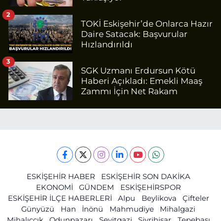
2
TOKİ Eskişehir’de Onlarca Hazır
Daire Satacak: Başvurular
Hızlandırıldı
3
SGK Uzmanı Erdursun Kötü
Haberi Açıkladı: Emekli Maaş
Zammı İçin Net Rakam
ESKİŞEHİR HABER
ESKİŞEHİR SON DAKİKA
EKONOMİ
GÜNDEM
ESKİŞEHİRSPOR
ESKİŞEHİR İLÇE HABERLERİ
Alpu
Beylikova
Çifteler
Günyüzü
Han
İnönü
Mahmudiye
Mihalgazi
Mihalıççık
Odunpazarı
Seyitgazi
Sivrihisar
Tepebaşı