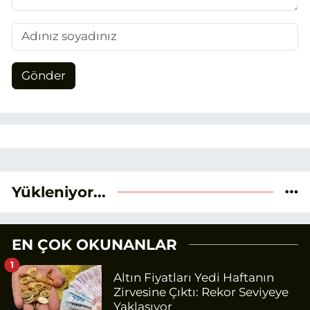
Gönder
Yükleniyor...
EN ÇOK OKUNANLAR
1
Altın Fiyatları Yedi Haftanın
Zirvesine Çıktı: Rekor Seviyeye
Yaklaşıyor