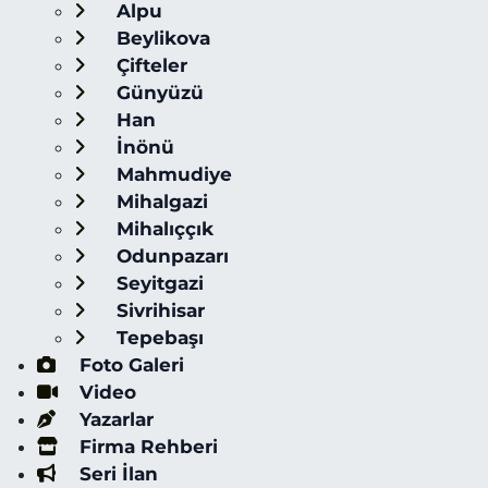
Alpu
Beylikova
Çifteler
Günyüzü
Han
İnönü
Mahmudiye
Mihalgazi
Mihalıççık
Odunpazarı
Seyitgazi
Sivrihisar
Tepebaşı
Foto Galeri
Video
Yazarlar
Firma Rehberi
Seri İlan