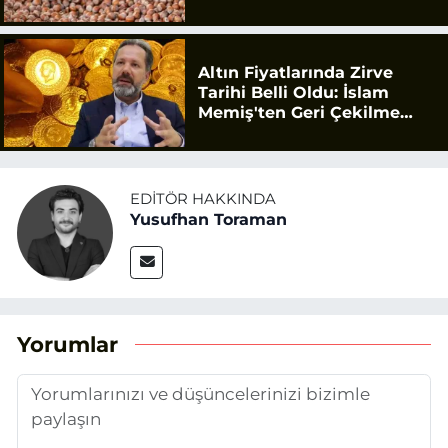
Altın Fiyatlarında Zirve
Tarihi Belli Oldu: İslam
Memiş'ten Geri Çekilme
Uyarısı
EDITÖR HAKKINDA
Yusufhan Toraman
Yorumlar