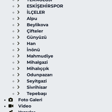
ESKİŞEHİRSPOR
İLÇELER
Alpu
Beylikova
Çifteler
Günyüzü
Han
İnönü
Mahmudiye
Mihalgazi
Mihalıççık
Odunpazarı
Seyitgazi
Sivrihisar
Tepebaşı
Foto Galeri
Video