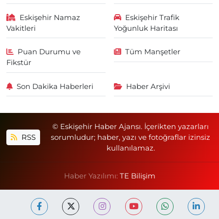
Eskişehir Namaz
Eskişehir Trafik
Vakitleri
Yoğunluk Haritası
Puan Durumu ve
Tüm Manşetler
Fikstür
Son Dakika Haberleri
Haber Arşivi
© Eskişehir Haber Ajansı. İçerikten yazarları
RSS
sorumludur; haber, yazı ve fotoğraflar izinsiz
kullanılamaz.
Haber Yazılımı:
TE Bilişim