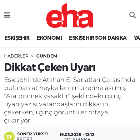
ESKİŞEHİR
EKONOMİ
ESKİŞEHİR SON DAKİKA
Y
HABERLER
GÜNDEM
Dikkat Çeken Uyarı
Eskişehir'de Atlıhan El Sanatları Çarşısı'nda
bulunan at heykellerinin üzerine asılmış
"Ata binmek yasaktır" şeklindeki ilginç
uyarı yazısı vatandaşların dikkatini
çekerken, ilginç görüntüler ortaya
çıkarıyor.
SONER YÜKSEL
19.03.2025 - 12:12
EDITÖR
YAYINLANMA