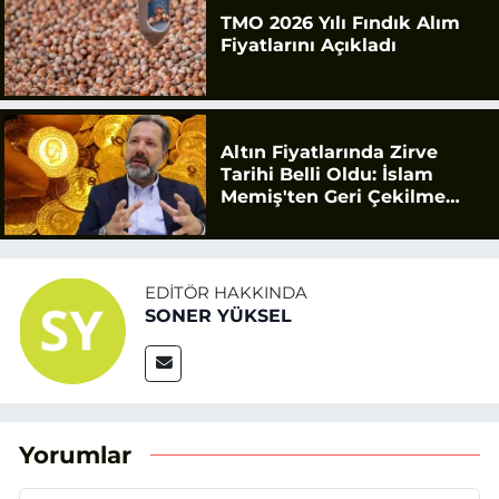
TMO 2026 Yılı Fındık Alım
Fiyatlarını Açıkladı
Altın Fiyatlarında Zirve
Tarihi Belli Oldu: İslam
Memiş'ten Geri Çekilme
Uyarısı
EDITÖR HAKKINDA
SONER YÜKSEL
Yorumlar