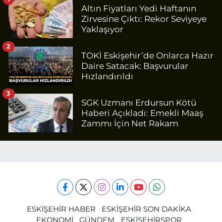
Altın Fiyatları Yedi Haftanın
Zirvesine Çıktı: Rekor Seviyeye
Yaklaşıyor
2
TOKİ Eskişehir’de Onlarca Hazır
Daire Satacak: Başvurular
Hızlandırıldı
3
SGK Uzmanı Erdursun Kötü
Haberi Açıkladı: Emekli Maaş
Zammı İçin Net Rakam
ESKİŞEHİR HABER
ESKİŞEHİR SON DAKİKA
EKONOMİ
GÜNDEM
ESKİŞEHİRSPOR