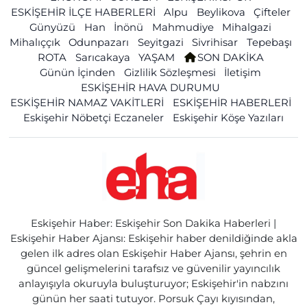
ESKİŞEHİR İLÇE HABERLERİ
Alpu
Beylikova
Çifteler
Günyüzü
Han
İnönü
Mahmudiye
Mihalgazi
Mihalıççık
Odunpazarı
Seyitgazi
Sivrihisar
Tepebaşı
ROTA
Sarıcakaya
YAŞAM
SON DAKİKA
Günün İçinden
Gizlilik Sözleşmesi
İletişim
ESKİŞEHİR HAVA DURUMU
ESKİŞEHİR NAMAZ VAKİTLERİ
ESKİŞEHİR HABERLERİ
Eskişehir Nöbetçi Eczaneler
Eskişehir Köşe Yazıları
Eskişehir Haber: Eskişehir Son Dakika Haberleri |
Eskişehir Haber Ajansı: Eskişehir haber denildiğinde akla
gelen ilk adres olan Eskişehir Haber Ajansı, şehrin en
güncel gelişmelerini tarafsız ve güvenilir yayıncılık
anlayışıyla okuruyla buluşturuyor; Eskişehir'in nabzını
günün her saati tutuyor. Porsuk Çayı kıyısından,