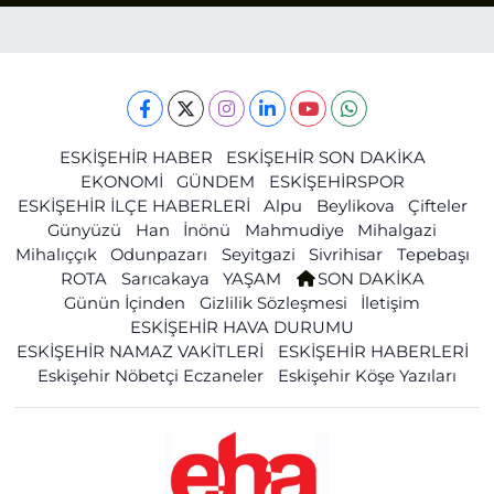
ESKİŞEHİR HABER
ESKİŞEHİR SON DAKİKA
EKONOMİ
GÜNDEM
ESKİŞEHİRSPOR
ESKİŞEHİR İLÇE HABERLERİ
Alpu
Beylikova
Çifteler
Günyüzü
Han
İnönü
Mahmudiye
Mihalgazi
Mihalıççık
Odunpazarı
Seyitgazi
Sivrihisar
Tepebaşı
ROTA
Sarıcakaya
YAŞAM
SON DAKİKA
Günün İçinden
Gizlilik Sözleşmesi
İletişim
ESKİŞEHİR HAVA DURUMU
ESKİŞEHİR NAMAZ VAKİTLERİ
ESKİŞEHİR HABERLERİ
Eskişehir Nöbetçi Eczaneler
Eskişehir Köşe Yazıları