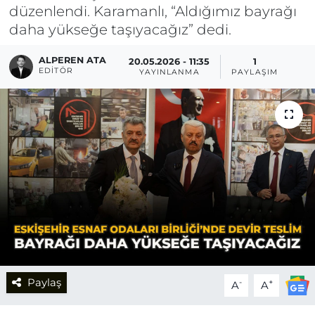
düzenlendi. Karamanlı, “Aldığımız bayrağı
daha yükseğe taşıyacağız” dedi.
ALPEREN ATA
20.05.2026 - 11:35
1
EDITÖR
YAYINLANMA
PAYLAŞIM
Paylaş
-
+
A
A