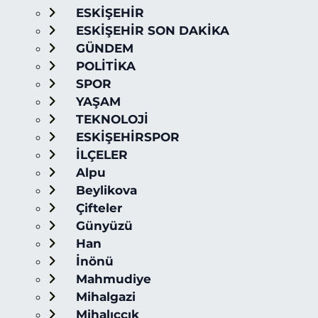
ESKİŞEHİR
ESKİŞEHİR SON DAKİKA
GÜNDEM
POLİTİKA
SPOR
YAŞAM
TEKNOLOJİ
ESKİŞEHİRSPOR
İLÇELER
Alpu
Beylikova
Çifteler
Günyüzü
Han
İnönü
Mahmudiye
Mihalgazi
Mihalıççık