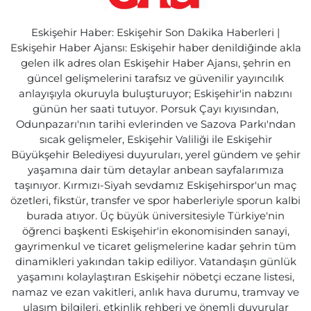
Eskişehir Haber: Eskişehir Son Dakika Haberleri |
Eskişehir Haber Ajansı: Eskişehir haber denildiğinde akla
gelen ilk adres olan Eskişehir Haber Ajansı, şehrin en
güncel gelişmelerini tarafsız ve güvenilir yayıncılık
anlayışıyla okuruyla buluşturuyor; Eskişehir'in nabzını
günün her saati tutuyor. Porsuk Çayı kıyısından,
Odunpazarı'nın tarihi evlerinden ve Sazova Parkı'ndan
sıcak gelişmeler, Eskişehir Valiliği ile Eskişehir
Büyükşehir Belediyesi duyuruları, yerel gündem ve şehir
yaşamına dair tüm detaylar anbean sayfalarımıza
taşınıyor. Kırmızı-Siyah sevdamız Eskişehirspor'un maç
özetleri, fikstür, transfer ve spor haberleriyle sporun kalbi
burada atıyor. Üç büyük üniversitesiyle Türkiye'nin
öğrenci başkenti Eskişehir'in ekonomisinden sanayi,
gayrimenkul ve ticaret gelişmelerine kadar şehrin tüm
dinamikleri yakından takip ediliyor. Vatandaşın günlük
yaşamını kolaylaştıran Eskişehir nöbetçi eczane listesi,
namaz ve ezan vakitleri, anlık hava durumu, tramvay ve
ulaşım bilgileri, etkinlik rehberi ve önemli duyurular