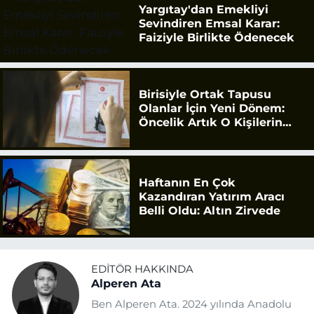
Yargıtay'dan Emekliyi
Sevindiren Emsal Karar:
Faiziyle Birlikte Ödenecek
Birisiyle Ortak Tapusu
Olanlar İçin Yeni Dönem:
Öncelik Artık O Kişilerin
Olacak
Haftanın En Çok
Kazandıran Yatırım Aracı
Belli Oldu: Altın Zirvede
EDITÖR HAKKINDA
Alperen Ata
Ben Alperen Ata. 2024 yılında Anadolu