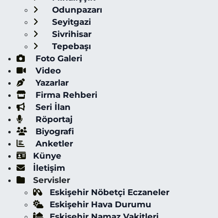
Odunpazarı
Seyitgazi
Sivrihisar
Tepebaşı
Foto Galeri
Video
Yazarlar
Firma Rehberi
Seri İlan
Röportaj
Biyografi
Anketler
Künye
İletişim
Servisler
Eskişehir Nöbetçi Eczaneler
Eskişehir Hava Durumu
Eskişehir Namaz Vakitleri