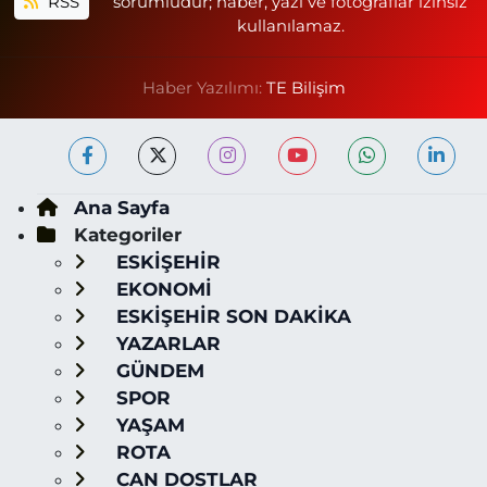
RSS
sorumludur; haber, yazı ve fotoğraflar izinsiz
kullanılamaz.
Haber Yazılımı:
TE Bilişim
Ana Sayfa
Kategoriler
ESKİŞEHİR
EKONOMİ
ESKİŞEHİR SON DAKİKA
YAZARLAR
GÜNDEM
SPOR
YAŞAM
ROTA
CAN DOSTLAR