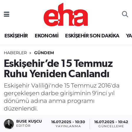
ESKİŞEHİR
EKONOMİ
ESKİŞEHİR SON DAKİKA
Y
HABERLER
GÜNDEM
Eskişehir’de 15 Temmuz
Ruhu Yeniden Canlandı
Eskişehir Valiliği'nde 15 Temmuz 2016'da
gerçekleşen darbe girişiminin 9'inci yıl
dönümü adına anma programı
düzenlendi.
BUSE KUŞCU
16.07.2025 - 10:30
16.07.2025 - 10:42
EDITÖR
YAYINLANMA
GÜNCELLEME