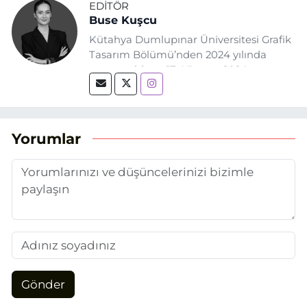
EDITÖR
Buse Kuşcu
Kütahya Dumlupınar Üniversitesi Grafik
Tasarım Bölümü’nden 2024 yılında
mezun oldum. 17 Ağustos 2024
tarihinde, Grafik Tasarım alanında staj
yaptığım Eskişehir Haber Ajansı’nda
(EHA) gazetecilik mesleğinin temel
unsurlarından biri olan merak
Yorumlar
duygusunun etkisiyle basın sektörüne
adım attım.
Gönder