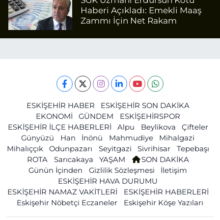
SGK Uzmanı Erdursun Kötü
Haberi Açıkladı: Emekli Maaş
Zammı İçin Net Rakam
ESKİŞEHİR HABER
ESKİŞEHİR SON DAKİKA
EKONOMİ
GÜNDEM
ESKİŞEHİRSPOR
ESKİŞEHİR İLÇE HABERLERİ
Alpu
Beylikova
Çifteler
Günyüzü
Han
İnönü
Mahmudiye
Mihalgazi
Mihalıççık
Odunpazarı
Seyitgazi
Sivrihisar
Tepebaşı
ROTA
Sarıcakaya
YAŞAM
SON DAKİKA
Günün İçinden
Gizlilik Sözleşmesi
İletişim
ESKİŞEHİR HAVA DURUMU
ESKİŞEHİR NAMAZ VAKİTLERİ
ESKİŞEHİR HABERLERİ
Eskişehir Nöbetçi Eczaneler
Eskişehir Köşe Yazıları