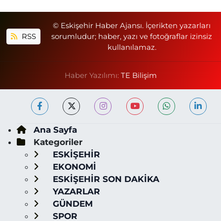
© Eskişehir Haber Ajansı. İçerikten yazarları
RSS
sorumludur; haber, yazı ve fotoğraflar izinsiz
kullanılamaz.
Haber Yazılımı:
TE Bilişim
Ana Sayfa
Kategoriler
ESKİŞEHİR
EKONOMİ
ESKİŞEHİR SON DAKİKA
YAZARLAR
GÜNDEM
SPOR