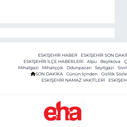
ESKİŞEHİR HABER
ESKİŞEHİR SON DAK
ESKİŞEHİR İLÇE HABERLERİ
Alpu
Beylikova
Ç
Mihalgazi
Mihalıççık
Odunpazarı
Seyitgazi
Sivr
SON DAKİKA
Günün İçinden
Gizlilik Söz
ESKİŞEHİR NAMAZ VAKİTLERİ
ESKİŞEH