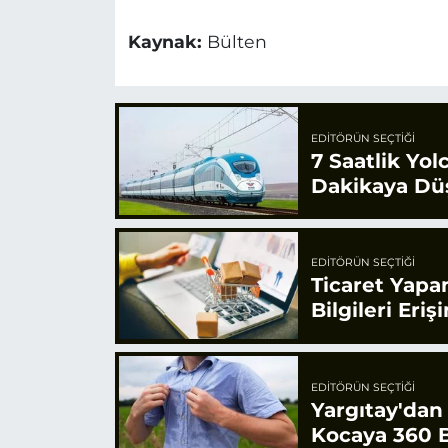
Kaynak:
Bülten
EDITÖRÜN SEÇTIĞI
7 Saatlik Yol
Dakikaya Dü
EDITÖRÜN SEÇTIĞI
Ticaret Yapa
Bilgileri Eriş
EDITÖRÜN SEÇTIĞI
Yargıtay'dan
Kocaya 360 B