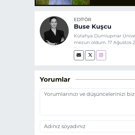
EDITÖR
Buse Kuşcu
Kütahya Dumlupınar Üniver
mezun oldum. 17 Ağustos 20
Eskişehir Haber Ajansı’nda
biri olan merak duygusunun
Yorumlar