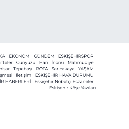
İKA
EKONOMİ
GÜNDEM
ESKİŞEHİRSPOR
ifteler
Günyüzü
Han
İnönü
Mahmudiye
ihisar
Tepebaşı
ROTA
Sarıcakaya
YAŞAM
leşmesi
İletişim
ESKİŞEHİR HAVA DURUMU
İR HABERLERİ
Eskişehir Nöbetçi Eczaneler
Eskişehir Köşe Yazıları