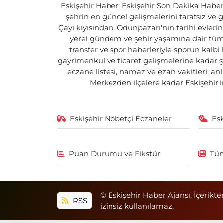
Eskişehir Haber: Eskişehir Son Dakika Haberle
şehrin en güncel gelişmelerini tarafsız ve g
Çayı kıyısından, Odunpazarı'nın tarihi evlerin
yerel gündem ve şehir yaşamına dair tüm d
transfer ve spor haberleriyle sporun kalbi
gayrimenkul ve ticaret gelişmelerine kadar ş
eczane listesi, namaz ve ezan vakitleri, an
Merkezden ilçelere kadar Eskişehir'in
Eskişehir Nöbetçi Eczaneler
Es
Puan Durumu ve Fikstür
Tüm
© Eskişehir Haber Ajansı. İçerikte
RSS
izinsiz kullanılamaz.