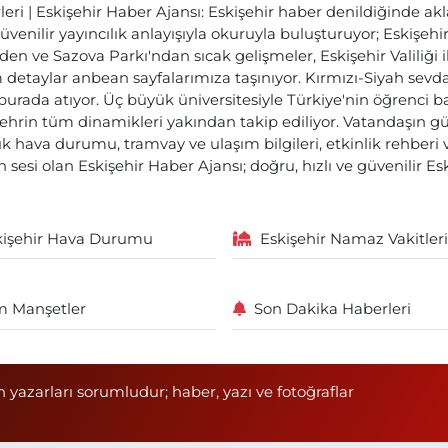
ri | Eskişehir Haber Ajansı: Eskişehir haber denildiğinde akl
üvenilir yayıncılık anlayışıyla okuruyla buluşturuyor; Eskişeh
den ve Sazova Parkı'ndan sıcak gelişmeler, Eskişehir Valiliği 
etaylar anbean sayfalarımıza taşınıyor. Kırmızı-Siyah sevdam
 burada atıyor. Üç büyük üniversitesiyle Türkiye'nin öğrenci 
ehrin tüm dinamikleri yakından takip ediliyor. Vatandaşın gü
lık hava durumu, tramvay ve ulaşım bilgileri, etkinlik rehber
 sesi olan Eskişehir Haber Ajansı; doğru, hızlı ve güvenilir E
kişehir Hava Durumu
Eskişehir Namaz Vakitleri
 Manşetler
Son Dakika Haberleri
n yazarları sorumludur; haber, yazı ve fotoğraflar