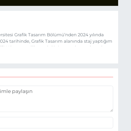
sitesi Grafik Tasarım Bölümü’nden 2024 yılında
24 tarihinde, Grafik Tasarım alanında staj yaptığım
 (EHA) gazetecilik mesleğinin temel unsurlarından
 etkisiyle basın sektörüne adım attım.