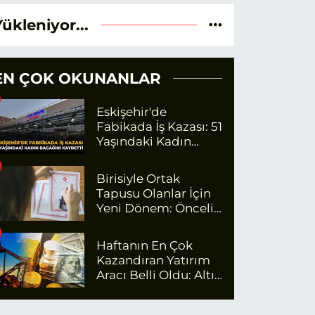
Yükleniyor...
EN ÇOK OKUNANLAR
Eskişehir'de
Fabikada İş Kazası: 51
Yaşındaki Kadın
Bacağını Kaybetti
Birisiyle Ortak
Tapusu Olanlar İçin
Yeni Dönem: Öncelik
Artık O Kişilerin
Olacak
Haftanın En Çok
Kazandıran Yatırım
Aracı Belli Oldu: Altın
Zirvede