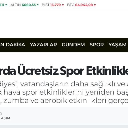
811
ALTIN
6660.55
BİST
13.779
BTC
64.944,08
ON DAKİKA
YAZARLAR
GÜNDEM
SPOR
YAŞAM
rda Ücretsiz Spor Etkinlikl
yesi, vatandaşların daha sağlıklı ve 
ava spor etkinliklerini yeniden başl
 zumba ve aerobik etkinlikleri gerçek
1
LAŞIM