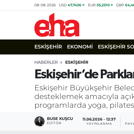
08-08-2026
USD
47,7436
EUR
55,2510
GBP
64,4
ESKİŞEHİR
EKONOMİ
ESKİŞEHİR S
HABERLER
ESKİŞEHİR
Eskişehir’de Parkla
Eskişehir Büyükşehir Beledi
desteklemek amacıyla açık h
programlarda yoga, pilates,
BUSE KUŞCU
11.06.2026 - 12:37
EDITÖR
YAYINLANMA
PAY