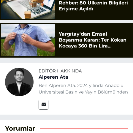
Rehber: 80 Ülkenin Bilgileri
Erişime Açıldı
Yargıtay'dan Emsal
Boşanma Kararı: Ter Kokan
Kocaya 360 Bin Lira
Tazminat
EDITÖR HAKKINDA
Alperen Ata
Ben Alperen Ata. 2024 yılında Anadolu
Üniversitesi Basın ve Yayın Bölümü’nden
mezun oldum. Eskişehir Haber
Ajansı’nda (EHA) muhabir ve editör
olarak görev yapıyorum. Haberlerimde
ağırlıklı olarak Eskişehir odaklı siyasi
konulara yer veriyorum.
Yorumlar