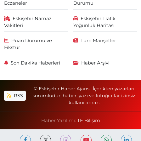
Eczaneler
Durumu
Eskişehir Namaz
Eskişehir Trafik
Vakitleri
Yoğunluk Haritası
Puan Durumu ve
Tüm Manşetler
Fikstür
Son Dakika Haberleri
Haber Arşivi
© Eskişehir Haber Ajansı. İçerikten yazarları
RSS
sorumludur; haber, yazı ve fotoğraflar izinsiz
kullanılamaz.
Haber Yazılımı:
TE Bilişim