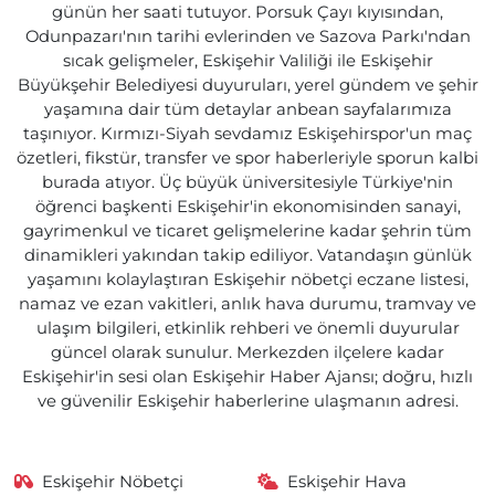
günün her saati tutuyor. Porsuk Çayı kıyısından,
Odunpazarı'nın tarihi evlerinden ve Sazova Parkı'ndan
sıcak gelişmeler, Eskişehir Valiliği ile Eskişehir
Büyükşehir Belediyesi duyuruları, yerel gündem ve şehir
yaşamına dair tüm detaylar anbean sayfalarımıza
taşınıyor. Kırmızı-Siyah sevdamız Eskişehirspor'un maç
özetleri, fikstür, transfer ve spor haberleriyle sporun kalbi
burada atıyor. Üç büyük üniversitesiyle Türkiye'nin
öğrenci başkenti Eskişehir'in ekonomisinden sanayi,
gayrimenkul ve ticaret gelişmelerine kadar şehrin tüm
dinamikleri yakından takip ediliyor. Vatandaşın günlük
yaşamını kolaylaştıran Eskişehir nöbetçi eczane listesi,
namaz ve ezan vakitleri, anlık hava durumu, tramvay ve
ulaşım bilgileri, etkinlik rehberi ve önemli duyurular
güncel olarak sunulur. Merkezden ilçelere kadar
Eskişehir'in sesi olan Eskişehir Haber Ajansı; doğru, hızlı
ve güvenilir Eskişehir haberlerine ulaşmanın adresi.
Eskişehir Nöbetçi
Eskişehir Hava