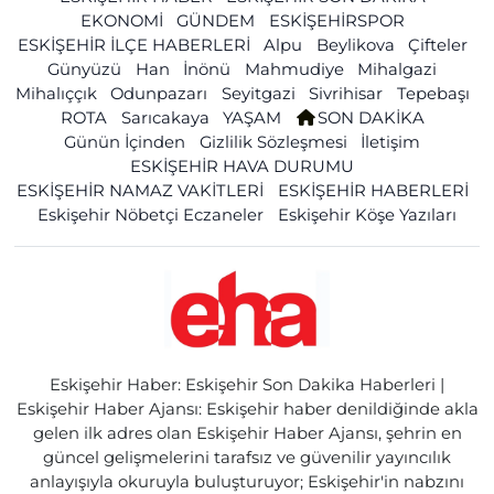
EKONOMİ
GÜNDEM
ESKİŞEHİRSPOR
ESKİŞEHİR İLÇE HABERLERİ
Alpu
Beylikova
Çifteler
Günyüzü
Han
İnönü
Mahmudiye
Mihalgazi
Mihalıççık
Odunpazarı
Seyitgazi
Sivrihisar
Tepebaşı
ROTA
Sarıcakaya
YAŞAM
SON DAKİKA
Günün İçinden
Gizlilik Sözleşmesi
İletişim
ESKİŞEHİR HAVA DURUMU
ESKİŞEHİR NAMAZ VAKİTLERİ
ESKİŞEHİR HABERLERİ
Eskişehir Nöbetçi Eczaneler
Eskişehir Köşe Yazıları
Eskişehir Haber: Eskişehir Son Dakika Haberleri |
Eskişehir Haber Ajansı: Eskişehir haber denildiğinde akla
gelen ilk adres olan Eskişehir Haber Ajansı, şehrin en
güncel gelişmelerini tarafsız ve güvenilir yayıncılık
anlayışıyla okuruyla buluşturuyor; Eskişehir'in nabzını