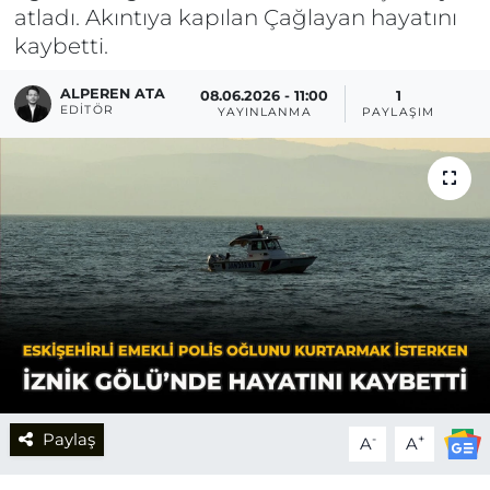
atladı. Akıntıya kapılan Çağlayan hayatını
kaybetti.
ALPEREN ATA
08.06.2026 - 11:00
1
EDITÖR
YAYINLANMA
PAYLAŞIM
Paylaş
-
+
A
A