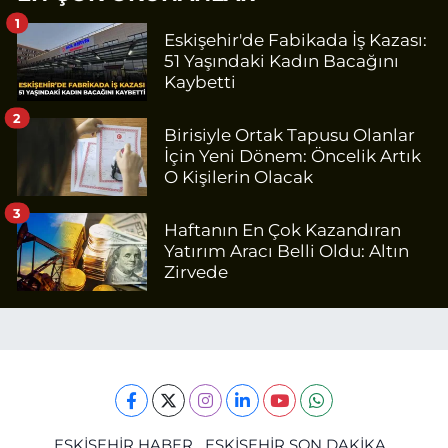
1
Eskişehir'de Fabikada İş Kazası:
51 Yaşındaki Kadın Bacağını
Kaybetti
2
Birisiyle Ortak Tapusu Olanlar
İçin Yeni Dönem: Öncelik Artık
O Kişilerin Olacak
3
Haftanın En Çok Kazandıran
Yatırım Aracı Belli Oldu: Altın
Zirvede
ESKİŞEHİR HABER
ESKİŞEHİR SON DAKİKA