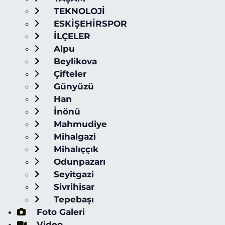
TEKNOLOJİ
ESKİŞEHİRSPOR
İLÇELER
Alpu
Beylikova
Çifteler
Günyüzü
Han
İnönü
Mahmudiye
Mihalgazi
Mihalıççık
Odunpazarı
Seyitgazi
Sivrihisar
Tepebaşı
Foto Galeri
Video