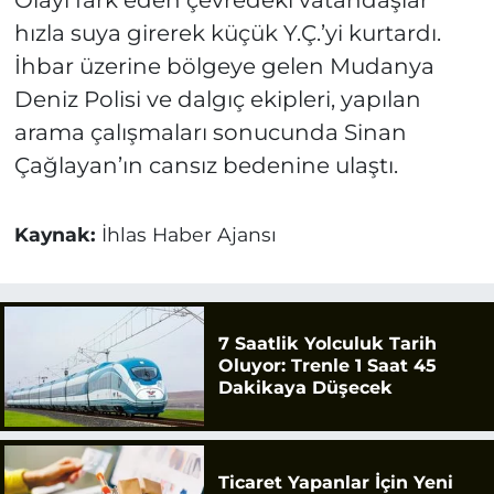
Olayı fark eden çevredeki vatandaşlar
hızla suya girerek küçük Y.Ç.’yi kurtardı.
İhbar üzerine bölgeye gelen Mudanya
Deniz Polisi ve dalgıç ekipleri, yapılan
arama çalışmaları sonucunda Sinan
Çağlayan’ın cansız bedenine ulaştı.
Kaynak:
İhlas Haber Ajansı
7 Saatlik Yolculuk Tarih
Oluyor: Trenle 1 Saat 45
Dakikaya Düşecek
Ticaret Yapanlar İçin Yeni