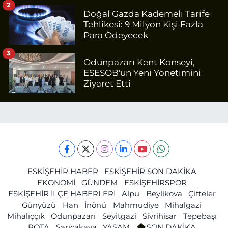
2
Doğal Gazda Kademeli Tarife
Tehlikesi: 9 Milyon Kişi Fazla
Para Ödeyecek
3
Odunpazarı Kent Konseyi,
ESESOB'un Yeni Yönetimini
Ziyaret Etti
ESKİŞEHİR HABER
ESKİŞEHİR SON DAKİKA
EKONOMİ
GÜNDEM
ESKİŞEHİRSPOR
ESKİŞEHİR İLÇE HABERLERİ
Alpu
Beylikova
Çifteler
Günyüzü
Han
İnönü
Mahmudiye
Mihalgazi
Mihalıççık
Odunpazarı
Seyitgazi
Sivrihisar
Tepebaşı
ROTA
Sarıcakaya
YAŞAM
SON DAKİKA