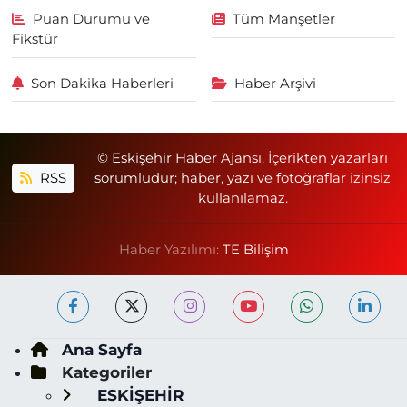
Puan Durumu ve
Tüm Manşetler
Fikstür
Son Dakika Haberleri
Haber Arşivi
© Eskişehir Haber Ajansı. İçerikten yazarları
RSS
sorumludur; haber, yazı ve fotoğraflar izinsiz
kullanılamaz.
Haber Yazılımı:
TE Bilişim
Ana Sayfa
Kategoriler
ESKİŞEHİR