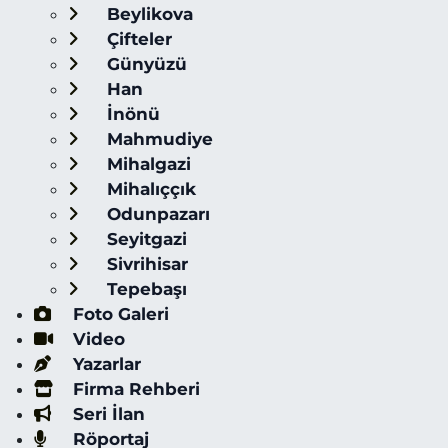
Beylikova
Çifteler
Günyüzü
Han
İnönü
Mahmudiye
Mihalgazi
Mihalıççık
Odunpazarı
Seyitgazi
Sivrihisar
Tepebaşı
Foto Galeri
Video
Yazarlar
Firma Rehberi
Seri İlan
Röportaj