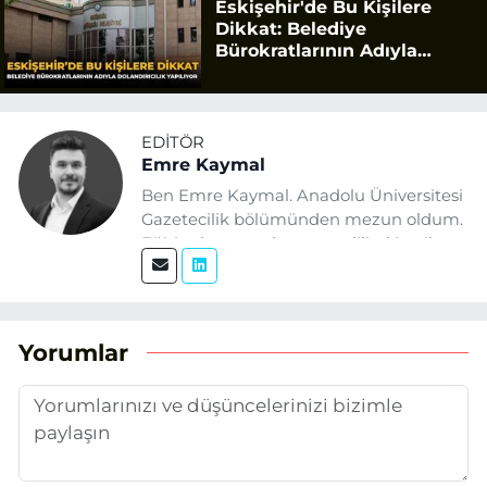
Eskişehir'de Bu Kişilere
Dikkat: Belediye
Bürokratlarının Adıyla
Dolandırıcılık Yapılıyor
EDITÖR
Emre Kaymal
Ben Emre Kaymal. Anadolu Üniversitesi
Gazetecilik bölümünden mezun oldum.
Eğitim hayatım boyunca dijital içerik
üretimi ve arama motoru
optimizasyonu (SEO) alanlarına ilgi
duydum. Şu anda SEO odaklı içerikler
üretiyorum. Haberlerimde güncel
Yorumlar
verileri ve okuyucu odaklı yaklaşımı
temel alıyorum.