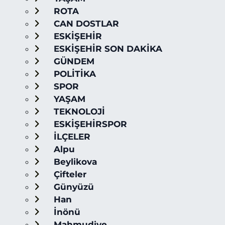
ROTA
CAN DOSTLAR
ESKİŞEHİR
ESKİŞEHİR SON DAKİKA
GÜNDEM
POLİTİKA
SPOR
YAŞAM
TEKNOLOJİ
ESKİŞEHİRSPOR
İLÇELER
Alpu
Beylikova
Çifteler
Günyüzü
Han
İnönü
Mahmudiye