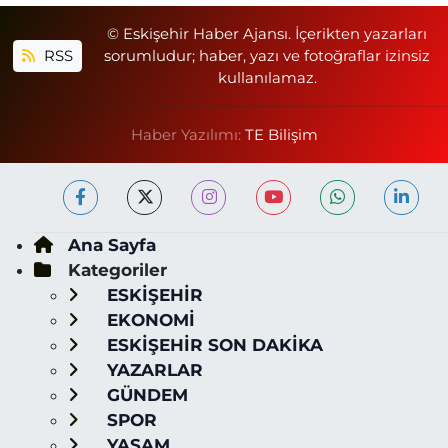
© Eskişehir Haber Ajansı. İçerikten yazarları
RSS
sorumludur; haber, yazı ve fotoğraflar izinsiz
kullanılamaz.
Haber Yazılımı:
TE Bilişim
Ana Sayfa
Kategoriler
ESKİŞEHİR
EKONOMİ
ESKİŞEHİR SON DAKİKA
YAZARLAR
GÜNDEM
SPOR
YAŞAM