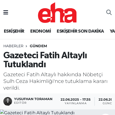
ESKİŞEHİR
EKONOMİ
ESKİŞEHİR SON DAKİKA
Y
HABERLER
GÜNDEM
Gazeteci Fatih Altaylı
Tutuklandı
Gazeteci Fatih Altaylı hakkında Nöbetçi
Sulh Ceza Hakimliği'nce tutuklama kararı
verildi.
YUSUFHAN TORAMAN
22.06.2025 - 17:35
22.06.202
EDITÖR
YAYINLANMA
GÜNCE