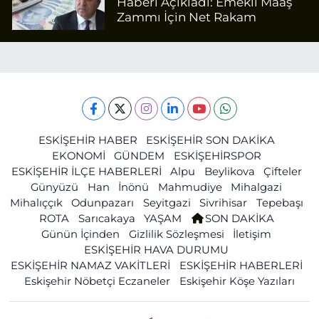
Haberi Açıkladı: Emekli Maaş
Zammı İçin Net Rakam
ESKİŞEHİR HABER
ESKİŞEHİR SON DAKİKA
EKONOMİ
GÜNDEM
ESKİŞEHİRSPOR
ESKİŞEHİR İLÇE HABERLERİ
Alpu
Beylikova
Çifteler
Günyüzü
Han
İnönü
Mahmudiye
Mihalgazi
Mihalıççık
Odunpazarı
Seyitgazi
Sivrihisar
Tepebaşı
ROTA
Sarıcakaya
YAŞAM
SON DAKİKA
Günün İçinden
Gizlilik Sözleşmesi
İletişim
ESKİŞEHİR HAVA DURUMU
ESKİŞEHİR NAMAZ VAKİTLERİ
ESKİŞEHİR HABERLERİ
Eskişehir Nöbetçi Eczaneler
Eskişehir Köşe Yazıları