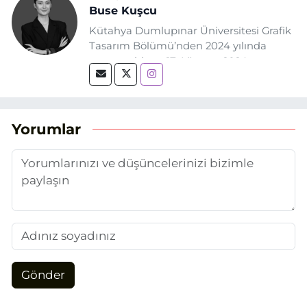
Buse Kuşcu
Kütahya Dumlupınar Üniversitesi Grafik
Tasarım Bölümü’nden 2024 yılında
mezun oldum. 17 Ağustos 2024
tarihinde, Grafik Tasarım alanında staj
yaptığım Eskişehir Haber Ajansı’nda
(EHA) gazetecilik mesleğinin temel
unsurlarından biri olan merak
Yorumlar
duygusunun etkisiyle basın sektörüne
adım attım.
Gönder