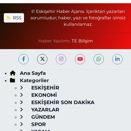
© Eskişehir Haber Ajansı. İçerikten yazarları
RSS
sorumludur; haber, yazı ve fotoğraflar izinsiz
kullanılamaz.
Haber Yazılımı:
TE Bilişim
Ana Sayfa
Kategoriler
ESKİŞEHİR
EKONOMİ
ESKİŞEHİR SON DAKİKA
YAZARLAR
GÜNDEM
SPOR