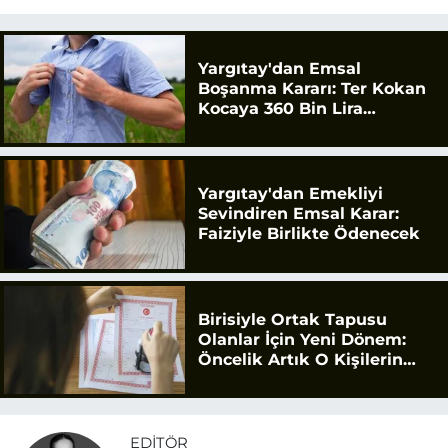
Yargıtay'dan Emsal
Boşanma Kararı: Ter Kokan
Kocaya 360 Bin Lira
Tazminat
Yargıtay'dan Emekliyi
Sevindiren Emsal Karar:
Faiziyle Birlikte Ödenecek
Birisiyle Ortak Tapusu
Olanlar İçin Yeni Dönem:
Öncelik Artık O Kişilerin
Olacak
EDITÖR