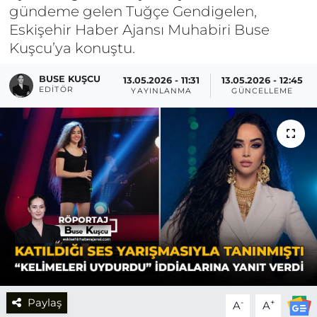
gündeme gelen Tuğçe Gendigelen,
Eskişehir Haber Ajansı Muhabiri Buse
Kuşcu’ya konuştu.
BUSE KUŞCU
13.05.2026 - 11:31
13.05.2026 - 12:45
EDITÖR
YAYINLANMA
GÜNCELLEME
Paylaş
-
+
A
A