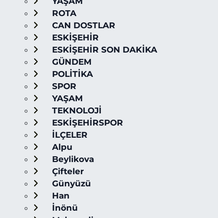
YAŞAM
ROTA
CAN DOSTLAR
ESKİŞEHİR
ESKİŞEHİR SON DAKİKA
GÜNDEM
POLİTİKA
SPOR
YAŞAM
TEKNOLOJİ
ESKİŞEHİRSPOR
İLÇELER
Alpu
Beylikova
Çifteler
Günyüzü
Han
İnönü