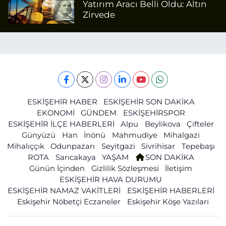
Yatırım Aracı Belli Oldu: Altın
Zirvede
ESKİŞEHİR HABER
ESKİŞEHİR SON DAKİKA
EKONOMİ
GÜNDEM
ESKİŞEHİRSPOR
ESKİŞEHİR İLÇE HABERLERİ
Alpu
Beylikova
Çifteler
Günyüzü
Han
İnönü
Mahmudiye
Mihalgazi
Mihalıççık
Odunpazarı
Seyitgazi
Sivrihisar
Tepebaşı
ROTA
Sarıcakaya
YAŞAM
SON DAKİKA
Günün İçinden
Gizlilik Sözleşmesi
İletişim
ESKİŞEHİR HAVA DURUMU
ESKİŞEHİR NAMAZ VAKİTLERİ
ESKİŞEHİR HABERLERİ
Eskişehir Nöbetçi Eczaneler
Eskişehir Köşe Yazıları