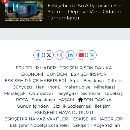
3
Eskişehir'de Su Altyapısına Yeni
Yatırım: Depo ve Vana Odaları
Tamamlandı
ESKİŞEHİR HABER
ESKİŞEHİR SON DAKİKA
EKONOMİ
GÜNDEM
ESKİŞEHİRSPOR
ESKİŞEHİR İLÇE HABERLERİ
Alpu
Beylikova
Çifteler
Günyüzü
Han
İnönü
Mahmudiye
Mihalgazi
Mihalıççık
Odunpazarı
Seyitgazi
Sivrihisar
Tepebaşı
ROTA
Sarıcakaya
YAŞAM
SON DAKİKA
Günün İçinden
Gizlilik Sözleşmesi
İletişim
ESKİŞEHİR HAVA DURUMU
ESKİŞEHİR NAMAZ VAKİTLERİ
ESKİŞEHİR HABERLERİ
Eskişehir Nöbetçi Eczaneler
Eskişehir Köşe Yazıları