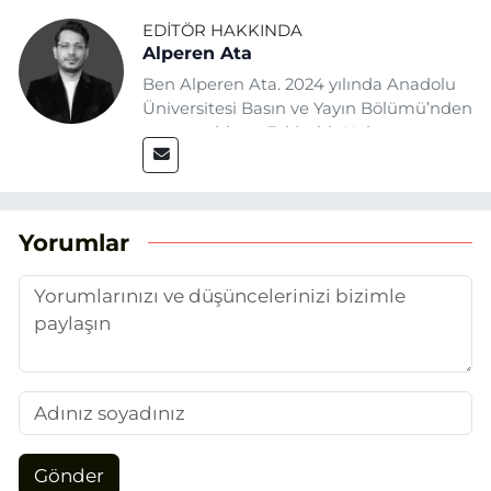
EDITÖR HAKKINDA
Alperen Ata
Ben Alperen Ata. 2024 yılında Anadolu
Üniversitesi Basın ve Yayın Bölümü’nden
mezun oldum. Eskişehir Haber
Ajansı’nda (EHA) muhabir ve editör
olarak görev yapıyorum. Haberlerimde
ağırlıklı olarak Eskişehir odaklı siyasi
konulara yer veriyorum.
Yorumlar
Gönder