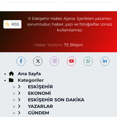
© Eskişehir Haber Ajansı. İçerikten yazarları
RSS
sorumludur; haber, yazı ve fotoğraflar izinsiz
kullanılamaz.
Haber Yazılımı:
TE Bilişim
Ana Sayfa
Kategoriler
ESKİŞEHİR
EKONOMİ
ESKİŞEHİR SON DAKİKA
YAZARLAR
GÜNDEM