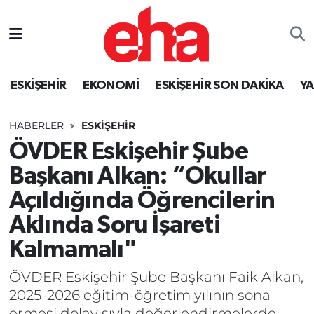
ESKİŞEHİR
EKONOMİ
ESKİŞEHİR SON DAKİKA
Y
HABERLER
ESKİŞEHİR
ÖVDER Eskişehir Şube
Başkanı Alkan: “Okullar
Açıldığında Öğrencilerin
Aklında Soru İşareti
Kalmamalı"
ÖVDER Eskişehir Şube Başkanı Faik Alkan,
2025-2026 eğitim-öğretim yılının sona
ermesi dolayısıyla değerlendirmelerde