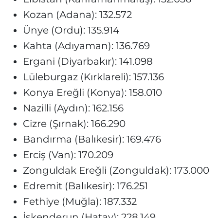
Kozan (Adana): 132.572
Ünye (Ordu): 135.914
Kahta (Adıyaman): 136.769
Ergani (Diyarbakır): 141.098
Lüleburgaz (Kırklareli): 157.136
Konya Ereğli (Konya): 158.010
Nazilli (Aydın): 162.156
Cizre (Şırnak): 166.290
Bandırma (Balıkesir): 169.476
Erciş (Van): 170.209
Zonguldak Ereğli (Zonguldak): 173.000
Edremit (Balıkesir): 176.251
Fethiye (Muğla): 187.332
İskenderun (Hatay): 228.149