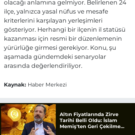
olacağı anlamına gelmiyor. Belirlenen 24
ilçe, yalnızca yasal nüfus ve mesafe
kriterlerini karşılayan yerleşimleri
gösteriyor. Herhangi bir ilçenin il statüsü
kazanması için resmi bir düzenlemenin
yürürlüğe girmesi gerekiyor. Konu, şu
aşamada gündemdeki senaryolar
arasında değerlendiriliyor.
Kaynak:
Haber Merkezi
Altın Fiyatlarında Zirve
Tarihi Belli Oldu: İslam
Memiş'ten Geri Çekilme
Uyarısı