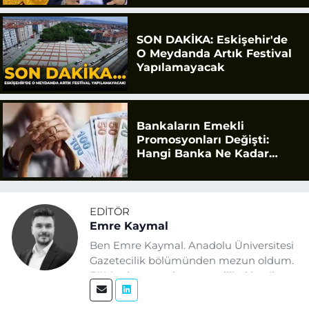
SON DAKİKA: Eskişehir'de
O Meydanda Artık Festival
Yapılamayacak
Bankaların Emekli
Promosyonları Değişti:
Hangi Banka Ne Kadar
Ödüyor?
EDITÖR
Emre Kaymal
Ben Emre Kaymal. Anadolu Üniversitesi
Gazetecilik bölümünden mezun oldum.
Eğitim hayatım boyunca dijital içerik
üretimi ve arama motoru
optimizasyonu (SEO) alanlarına ilgi