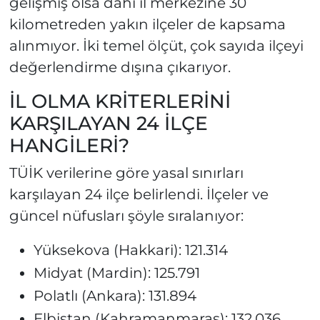
gelişmiş olsa dahi il merkezine 30
kilometreden yakın ilçeler de kapsama
alınmıyor. İki temel ölçüt, çok sayıda ilçeyi
değerlendirme dışına çıkarıyor.
İL OLMA KRİTERLERİNİ
KARŞILAYAN 24 İLÇE
HANGİLERİ?
TÜİK verilerine göre yasal sınırları
karşılayan 24 ilçe belirlendi. İlçeler ve
güncel nüfusları şöyle sıralanıyor:
Yüksekova (Hakkari): 121.314
Midyat (Mardin): 125.791
Polatlı (Ankara): 131.894
Elbistan (Kahramanmaraş): 132.036