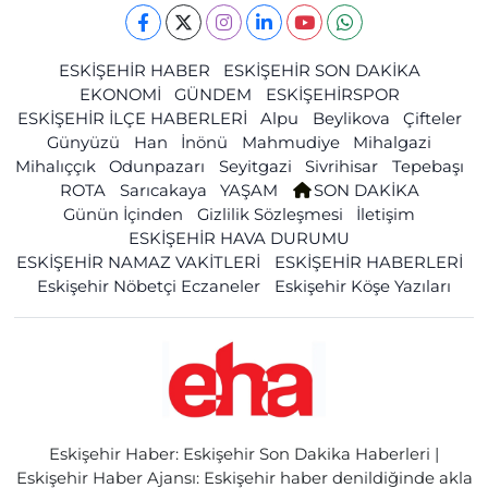
ESKİŞEHİR HABER
ESKİŞEHİR SON DAKİKA
EKONOMİ
GÜNDEM
ESKİŞEHİRSPOR
ESKİŞEHİR İLÇE HABERLERİ
Alpu
Beylikova
Çifteler
Günyüzü
Han
İnönü
Mahmudiye
Mihalgazi
Mihalıççık
Odunpazarı
Seyitgazi
Sivrihisar
Tepebaşı
ROTA
Sarıcakaya
YAŞAM
SON DAKİKA
Günün İçinden
Gizlilik Sözleşmesi
İletişim
ESKİŞEHİR HAVA DURUMU
ESKİŞEHİR NAMAZ VAKİTLERİ
ESKİŞEHİR HABERLERİ
Eskişehir Nöbetçi Eczaneler
Eskişehir Köşe Yazıları
Eskişehir Haber: Eskişehir Son Dakika Haberleri |
Eskişehir Haber Ajansı: Eskişehir haber denildiğinde akla