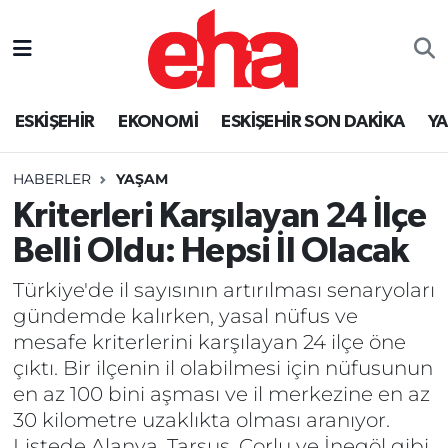
ESKİŞEHİR
EKONOMİ
ESKİŞEHİR SON DAKİKA
Y
HABERLER
YAŞAM
Kriterleri Karşılayan 24 İlçe
Belli Oldu: Hepsi İl Olacak
Türkiye'de il sayısının artırılması senaryoları
gündemde kalırken, yasal nüfus ve
mesafe kriterlerini karşılayan 24 ilçe öne
çıktı. Bir ilçenin il olabilmesi için nüfusunun
en az 100 bini aşması ve il merkezine en az
30 kilometre uzaklıkta olması aranıyor.
Listede Alanya, Tarsus, Çorlu ve İnegöl gibi