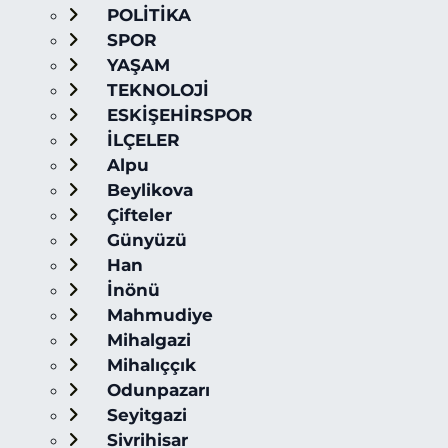
POLİTİKA
SPOR
YAŞAM
TEKNOLOJİ
ESKİŞEHİRSPOR
İLÇELER
Alpu
Beylikova
Çifteler
Günyüzü
Han
İnönü
Mahmudiye
Mihalgazi
Mihalıççık
Odunpazarı
Seyitgazi
Sivrihisar