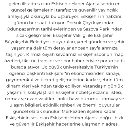
gelen ilk adres olan Eskişehir Haber Ajansı, şehrin en
güncel gelişmelerini tarafsız ve güvenilir yayıncılık
anlayışıyla okuruyla buluşturuyor; Eskişehir'in nabzını
günün her saati tutuyor. Porsuk Çayı kıyısından,
Odunpazarı'nın tarihi evlerinden ve Sazova Parkı'ndan
sıcak gelişmeler, Eskişehir Valiliği ile Eskişehir
Büyükşehir Belediyesi duyuruları, yerel gündem ve şehir
yaşamına dair tüm detaylar anbean sayfalarımıza
taşınıyor. Kırmızı-Siyah sevdamız Eskişehirspor'un maç
özetleri, fikstür, transfer ve spor haberleriyle sporun kalbi
burada atıyor. Üç büyük üniversitesiyle Türkiye'nin
öğrenci başkenti Eskişehir'in ekonomisinden sanayi,
gayrimenkul ve ticaret gelişmelerine kadar şehrin tüm
dinamikleri yakından takip ediliyor. Vatandaşın günlük
yaşamını kolaylaştıran Eskişehir nöbetçi eczane listesi,
namaz ve ezan vakitleri, anlık hava durumu, tramvay ve
ulaşım bilgileri, etkinlik rehberi ve önemli duyurular
güncel olarak sunulur. Merkezden ilçelere kadar
Eskişehir'in sesi olan Eskişehir Haber Ajansı; doğru, hızlı
ve güvenilir Eskişehir haberlerine ulaşmanın adresi.