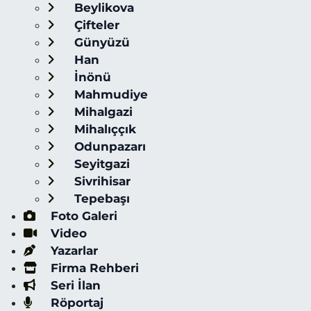
Beylikova
Çifteler
Günyüzü
Han
İnönü
Mahmudiye
Mihalgazi
Mihalıççık
Odunpazarı
Seyitgazi
Sivrihisar
Tepebaşı
Foto Galeri
Video
Yazarlar
Firma Rehberi
Seri İlan
Röportaj