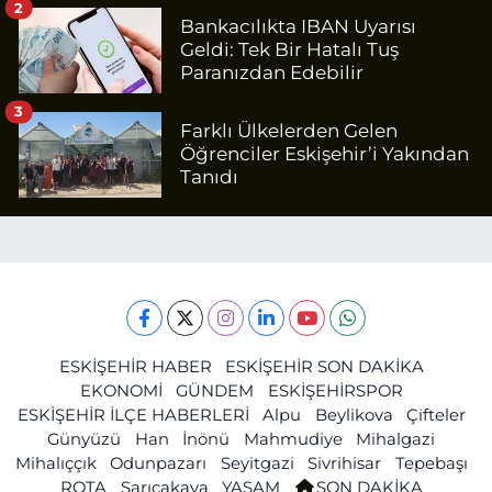
2
Bankacılıkta IBAN Uyarısı
Geldi: Tek Bir Hatalı Tuş
Paranızdan Edebilir
3
Farklı Ülkelerden Gelen
Öğrenciler Eskişehir’i Yakından
Tanıdı
ESKİŞEHİR HABER
ESKİŞEHİR SON DAKİKA
EKONOMİ
GÜNDEM
ESKİŞEHİRSPOR
ESKİŞEHİR İLÇE HABERLERİ
Alpu
Beylikova
Çifteler
Günyüzü
Han
İnönü
Mahmudiye
Mihalgazi
Mihalıççık
Odunpazarı
Seyitgazi
Sivrihisar
Tepebaşı
ROTA
Sarıcakaya
YAŞAM
SON DAKİKA