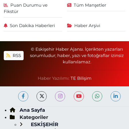
Puan Durumu ve
Tüm Manşetler
Fikstür
Son Dakika Haberleri
Haber Arşivi
© Eskişehir Haber Ajansı. İçerikten yazarları
RSS
sorumludur; haber, yazı ve fotoğraflar izinsiz
kullanılamaz.
Haber Yazılımı:
TE Bilişim
Ana Sayfa
Kategoriler
ESKİŞEHİR