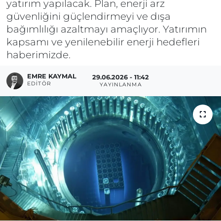
yatırım yapılacak. Plan, enerji arz
güvenliğini güçlendirmeyi ve dışa
bağımlılığı azaltmayı amaçlıyor. Yatırımın
kapsamı ve yenilenebilir enerji hedefleri
haberimizde.
EMRE KAYMAL
29.06.2026 - 11:42
EDITÖR
YAYINLANMA