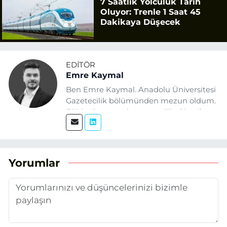
7 Saatlik Yolculuk Tarih
Oluyor: Trenle 1 Saat 45
Dakikaya Düşecek
EDITÖR
Emre Kaymal
Ben Emre Kaymal. Anadolu Üniversitesi
Gazetecilik bölümünden mezun oldum.
Eğitim hayatım boyunca dijital içerik
üretimi ve arama motoru
optimizasyonu (SEO) alanlarına ilgi
duydum. Şu anda SEO odaklı içerikler
üretiyorum. Haberlerimde güncel
Yorumlar
verileri ve okuyucu odaklı yaklaşımı
temel alıyorum.