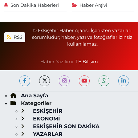
Son Dakika Haberleri
Haber Arşivi
© Eskişehir Haber Ajansı. İçerikten yazarları
RSS
sorumludur; haber, yazı ve fotoğraflar izinsiz
kullanılamaz.
Haber Yazılımı:
TE Bilişim
Ana Sayfa
Kategoriler
ESKİŞEHİR
EKONOMİ
ESKİŞEHİR SON DAKİKA
YAZARLAR