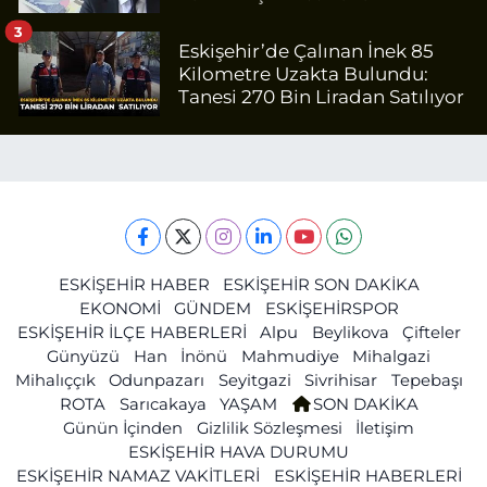
3
Eskişehir’de Çalınan İnek 85
Kilometre Uzakta Bulundu:
Tanesi 270 Bin Liradan Satılıyor
ESKİŞEHİR HABER
ESKİŞEHİR SON DAKİKA
EKONOMİ
GÜNDEM
ESKİŞEHİRSPOR
ESKİŞEHİR İLÇE HABERLERİ
Alpu
Beylikova
Çifteler
Günyüzü
Han
İnönü
Mahmudiye
Mihalgazi
Mihalıççık
Odunpazarı
Seyitgazi
Sivrihisar
Tepebaşı
ROTA
Sarıcakaya
YAŞAM
SON DAKİKA
Günün İçinden
Gizlilik Sözleşmesi
İletişim
ESKİŞEHİR HAVA DURUMU
ESKİŞEHİR NAMAZ VAKİTLERİ
ESKİŞEHİR HABERLERİ