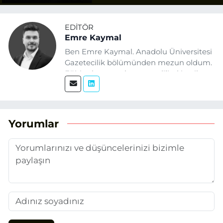
EDITÖR
Emre Kaymal
Ben Emre Kaymal. Anadolu Üniversitesi
Gazetecilik bölümünden mezun oldum.
Eğitim hayatım boyunca dijital içerik
üretimi ve arama motoru
optimizasyonu (SEO) alanlarına ilgi
duydum. Şu anda SEO odaklı içerikler
üretiyorum. Haberlerimde güncel
Yorumlar
verileri ve okuyucu odaklı yaklaşımı
temel alıyorum.