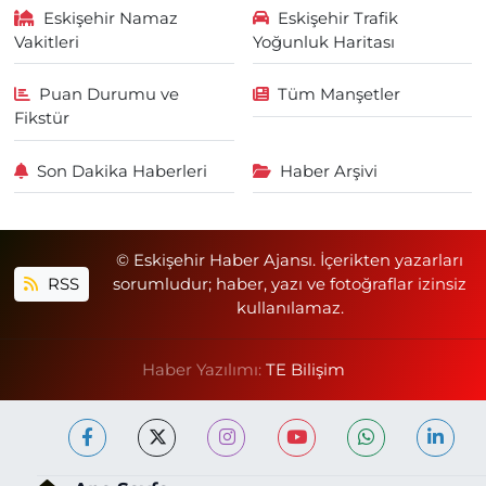
Eskişehir Namaz
Eskişehir Trafik
Vakitleri
Yoğunluk Haritası
Puan Durumu ve
Tüm Manşetler
Fikstür
Son Dakika Haberleri
Haber Arşivi
© Eskişehir Haber Ajansı. İçerikten yazarları
RSS
sorumludur; haber, yazı ve fotoğraflar izinsiz
kullanılamaz.
Haber Yazılımı:
TE Bilişim