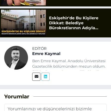
Eskişehir'de Bu Kişilere
Dikkat: Belediye
Bürokratlarının Adıyla
Dolandırıcılık Yapılıyor
EDITÖR
Emre Kaymal
Ben Emre Kaymal. Anadolu Üniversitesi
Gazetecilik bölümünden mezun oldum.
Eğitim hayatım boyunca dijital içerik
üretimi ve arama motoru
optimizasyonu (SEO) alanlarına ilgi
duydum. Şu anda SEO odaklı içerikler
üretiyorum. Haberlerimde güncel
Yorumlar
verileri ve okuyucu odaklı yaklaşımı
temel alıyorum.