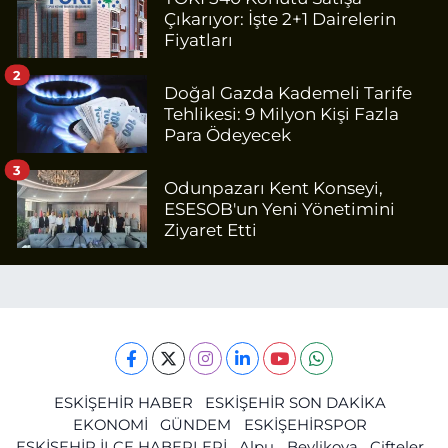
Çıkarıyor: İşte 2+1 Dairelerin
Fiyatları
2
Doğal Gazda Kademeli Tarife
Tehlikesi: 9 Milyon Kişi Fazla
Para Ödeyecek
3
Odunpazarı Kent Konseyi,
ESESOB'un Yeni Yönetimini
Ziyaret Etti
ESKİŞEHİR HABER
ESKİŞEHİR SON DAKİKA
EKONOMİ
GÜNDEM
ESKİŞEHİRSPOR
ESKİŞEHİR İLÇE HABERLERİ
Alpu
Beylikova
Çifteler