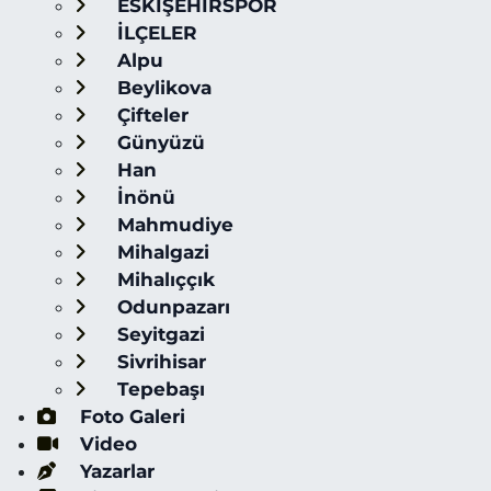
ESKİŞEHİRSPOR
İLÇELER
Alpu
Beylikova
Çifteler
Günyüzü
Han
İnönü
Mahmudiye
Mihalgazi
Mihalıççık
Odunpazarı
Seyitgazi
Sivrihisar
Tepebaşı
Foto Galeri
Video
Yazarlar