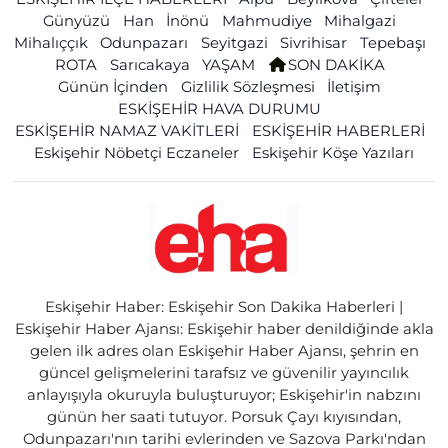
Günyüzü
Han
İnönü
Mahmudiye
Mihalgazi
Mihalıççık
Odunpazarı
Seyitgazi
Sivrihisar
Tepebaşı
ROTA
Sarıcakaya
YAŞAM
SON DAKİKA
Günün İçinden
Gizlilik Sözleşmesi
İletişim
ESKİŞEHİR HAVA DURUMU
ESKİŞEHİR NAMAZ VAKİTLERİ
ESKİŞEHİR HABERLERİ
Eskişehir Nöbetçi Eczaneler
Eskişehir Köşe Yazıları
Eskişehir Haber: Eskişehir Son Dakika Haberleri |
Eskişehir Haber Ajansı: Eskişehir haber denildiğinde akla
gelen ilk adres olan Eskişehir Haber Ajansı, şehrin en
güncel gelişmelerini tarafsız ve güvenilir yayıncılık
anlayışıyla okuruyla buluşturuyor; Eskişehir'in nabzını
günün her saati tutuyor. Porsuk Çayı kıyısından,
Odunpazarı'nın tarihi evlerinden ve Sazova Parkı'ndan