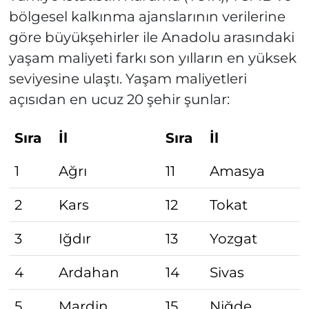
bölgesel kalkınma ajanslarının verilerine
göre büyükşehirler ile Anadolu arasındaki
yaşam maliyeti farkı son yılların en yüksek
seviyesine ulaştı. Yaşam maliyetleri
açısıdan en ucuz 20 şehir şunlar:
Sıra
İl
Sıra
İl
1
Ağrı
11
Amasya
2
Kars
12
Tokat
3
Iğdır
13
Yozgat
4
Ardahan
14
Sivas
5
Mardin
15
Niğde