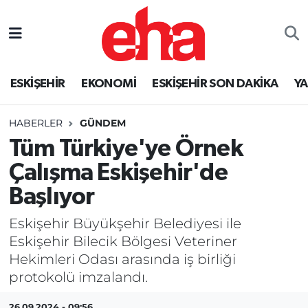
ESKİŞEHİR
EKONOMİ
ESKİŞEHİR SON DAKİKA
Y
HABERLER
GÜNDEM
Tüm Türkiye'ye Örnek
Çalışma Eskişehir'de
Başlıyor
Eskişehir Büyükşehir Belediyesi ile
Eskişehir Bilecik Bölgesi Veteriner
Hekimleri Odası arasında iş birliği
protokolü imzalandı.
26.09.2024 - 09:56