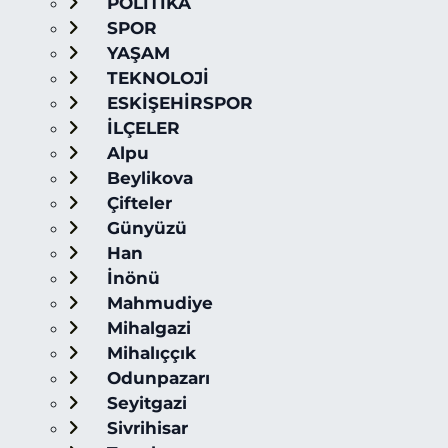
POLİTİKA
SPOR
YAŞAM
TEKNOLOJİ
ESKİŞEHİRSPOR
İLÇELER
Alpu
Beylikova
Çifteler
Günyüzü
Han
İnönü
Mahmudiye
Mihalgazi
Mihalıççık
Odunpazarı
Seyitgazi
Sivrihisar