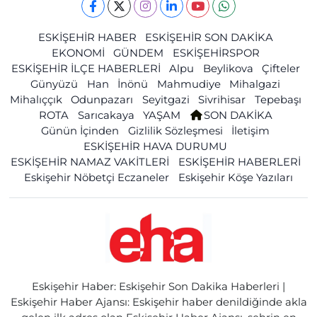
ESKİŞEHİR HABER
ESKİŞEHİR SON DAKİKA
EKONOMİ
GÜNDEM
ESKİŞEHİRSPOR
ESKİŞEHİR İLÇE HABERLERİ
Alpu
Beylikova
Çifteler
Günyüzü
Han
İnönü
Mahmudiye
Mihalgazi
Mihalıççık
Odunpazarı
Seyitgazi
Sivrihisar
Tepebaşı
ROTA
Sarıcakaya
YAŞAM
SON DAKİKA
Günün İçinden
Gizlilik Sözleşmesi
İletişim
ESKİŞEHİR HAVA DURUMU
ESKİŞEHİR NAMAZ VAKİTLERİ
ESKİŞEHİR HABERLERİ
Eskişehir Nöbetçi Eczaneler
Eskişehir Köşe Yazıları
Eskişehir Haber: Eskişehir Son Dakika Haberleri |
Eskişehir Haber Ajansı: Eskişehir haber denildiğinde akla