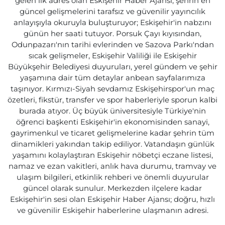
gelen ilk adres olan Eskişehir Haber Ajansı, şehrin en
güncel gelişmelerini tarafsız ve güvenilir yayıncılık
anlayışıyla okuruyla buluşturuyor; Eskişehir'in nabzını
günün her saati tutuyor. Porsuk Çayı kıyısından,
Odunpazarı'nın tarihi evlerinden ve Sazova Parkı'ndan
sıcak gelişmeler, Eskişehir Valiliği ile Eskişehir
Büyükşehir Belediyesi duyuruları, yerel gündem ve şehir
yaşamına dair tüm detaylar anbean sayfalarımıza
taşınıyor. Kırmızı-Siyah sevdamız Eskişehirspor'un maç
özetleri, fikstür, transfer ve spor haberleriyle sporun kalbi
burada atıyor. Üç büyük üniversitesiyle Türkiye'nin
öğrenci başkenti Eskişehir'in ekonomisinden sanayi,
gayrimenkul ve ticaret gelişmelerine kadar şehrin tüm
dinamikleri yakından takip ediliyor. Vatandaşın günlük
yaşamını kolaylaştıran Eskişehir nöbetçi eczane listesi,
namaz ve ezan vakitleri, anlık hava durumu, tramvay ve
ulaşım bilgileri, etkinlik rehberi ve önemli duyurular
güncel olarak sunulur. Merkezden ilçelere kadar
Eskişehir'in sesi olan Eskişehir Haber Ajansı; doğru, hızlı
ve güvenilir Eskişehir haberlerine ulaşmanın adresi.