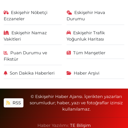
Eskişehir Nöbetçi
Eskişehir Hava
Eczaneler
Durumu
Eskişehir Namaz
Eskişehir Trafik
Vakitleri
Yoğunluk Haritası
Puan Durumu ve
Tüm Manşetler
Fikstür
Son Dakika Haberleri
Haber Arşivi
© Eskişehir Haber Ajansı. İçerikten yazarları
RSS
sorumludur; haber, yazı ve fotoğraflar izinsiz
kullanılamaz.
Haber Yazılımı:
TE Bilişim