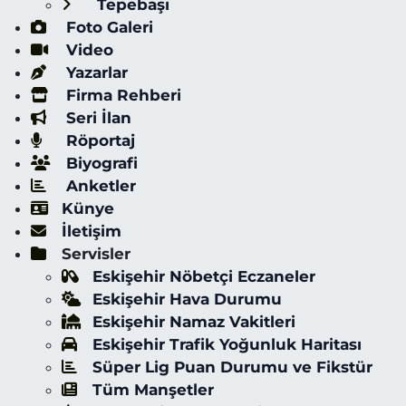
Tepebaşı
Foto Galeri
Video
Yazarlar
Firma Rehberi
Seri İlan
Röportaj
Biyografi
Anketler
Künye
İletişim
Servisler
Eskişehir Nöbetçi Eczaneler
Eskişehir Hava Durumu
Eskişehir Namaz Vakitleri
Eskişehir Trafik Yoğunluk Haritası
Süper Lig Puan Durumu ve Fikstür
Tüm Manşetler