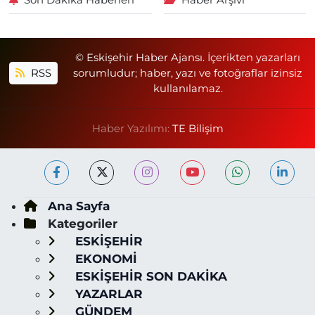
© Eskişehir Haber Ajansı. İçerikten yazarları
RSS
sorumludur; haber, yazı ve fotoğraflar izinsiz
kullanılamaz.
Haber Yazılımı:
TE Bilişim
Ana Sayfa
Kategoriler
ESKİŞEHİR
EKONOMİ
ESKİŞEHİR SON DAKİKA
YAZARLAR
GÜNDEM