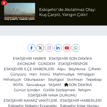
3
Eskişehir’de Akılalmaz Olay:
Kuş Çarptı, Yangın Çıktı!
ESKİŞEHİR HABER
ESKİŞEHİR SON DAKİKA
EKONOMİ
GÜNDEM
ESKİŞEHİRSPOR
ESKİŞEHİR İLÇE HABERLERİ
Alpu
Beylikova
Çifteler
Günyüzü
Han
İnönü
Mahmudiye
Mihalgazi
Mihalıççık
Odunpazarı
Seyitgazi
Sivrihisar
Tepebaşı
ROTA
Sarıcakaya
YAŞAM
SON DAKİKA
Günün İçinden
Gizlilik Sözleşmesi
İletişim
ESKİŞEHİR HAVA DURUMU
ESKİŞEHİR NAMAZ VAKİTLERİ
ESKİŞEHİR HABERLERİ
Eskişehir Nöbetçi Eczaneler
Eskişehir Köşe Yazıları