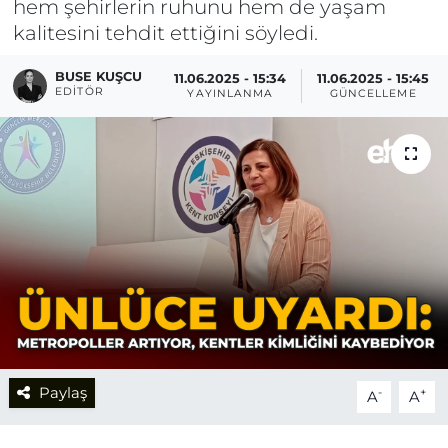
hem şehirlerin ruhunu hem de yaşam
kalitesini tehdit ettiğini söyledi.
BUSE KUŞCU
11.06.2025 - 15:34
11.06.2025 - 15:45
EDITÖR
YAYINLANMA
GÜNCELLEME
Paylaş
-
+
A
A