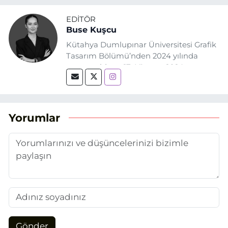
EDITÖR
Buse Kuşcu
Kütahya Dumlupınar Üniversitesi Grafik
Tasarım Bölümü’nden 2024 yılında
mezun oldum. 17 Ağustos 2024
tarihinde, Grafik Tasarım alanında staj
yaptığım Eskişehir Haber Ajansı’nda
(EHA) gazetecilik mesleğinin temel
unsurlarından biri olan merak
Yorumlar
duygusunun etkisiyle basın sektörüne
adım attım.
Gönder