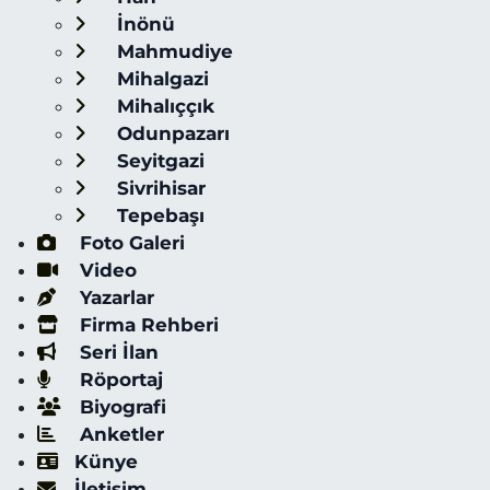
İnönü
Mahmudiye
Mihalgazi
Mihalıççık
Odunpazarı
Seyitgazi
Sivrihisar
Tepebaşı
Foto Galeri
Video
Yazarlar
Firma Rehberi
Seri İlan
Röportaj
Biyografi
Anketler
Künye
İletişim