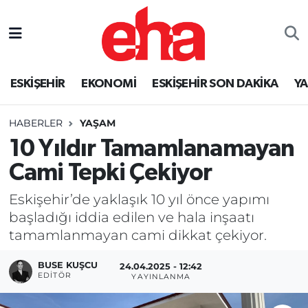
ESKİŞEHİR
EKONOMİ
ESKİŞEHİR SON DAKİKA
Y
HABERLER
YAŞAM
10 Yıldır Tamamlanamayan
Cami Tepki Çekiyor
Eskişehir’de yaklaşık 10 yıl önce yapımı
başladığı iddia edilen ve hala inşaatı
tamamlanmayan cami dikkat çekiyor.
BUSE KUŞCU
24.04.2025 - 12:42
EDITÖR
YAYINLANMA