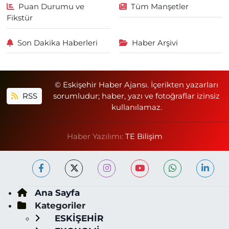
Puan Durumu ve
Tüm Manşetler
Fikstür
Son Dakika Haberleri
Haber Arşivi
© Eskişehir Haber Ajansı. İçerikten yazarları
RSS
sorumludur; haber, yazı ve fotoğraflar izinsiz
kullanılamaz.
Haber Yazılımı:
TE Bilişim
Ana Sayfa
Kategoriler
ESKİŞEHİR