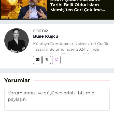
Tarihi Belli Oldu: İslam
Memiş'ten Geri Çekilme
Uyarısı
EDITÖR
Buse Kuşcu
Kütahya Dumlupınar Üniversitesi Grafik
Tasarım Bölümü’nden 2024 yılında
mezun oldum. 17 Ağustos 2024
tarihinde, Grafik Tasarım alanında staj
yaptığım Eskişehir Haber Ajansı’nda
(EHA) gazetecilik mesleğinin temel
unsurlarından biri olan merak
Yorumlar
duygusunun etkisiyle basın sektörüne
adım attım.