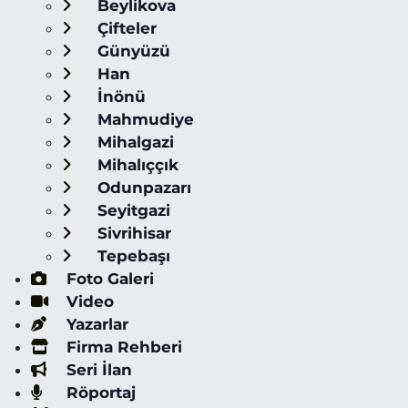
Beylikova
Çifteler
Günyüzü
Han
İnönü
Mahmudiye
Mihalgazi
Mihalıççık
Odunpazarı
Seyitgazi
Sivrihisar
Tepebaşı
Foto Galeri
Video
Yazarlar
Firma Rehberi
Seri İlan
Röportaj