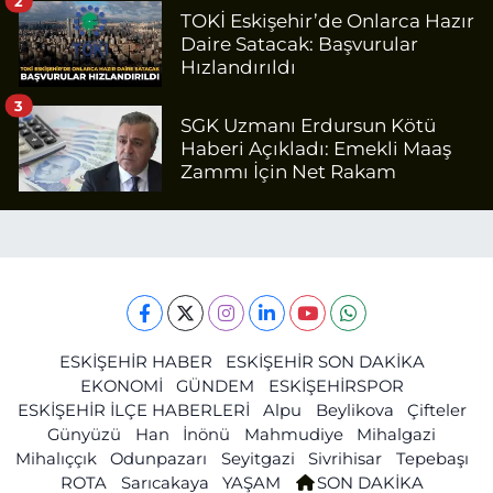
2
TOKİ Eskişehir’de Onlarca Hazır
Daire Satacak: Başvurular
Hızlandırıldı
3
SGK Uzmanı Erdursun Kötü
Haberi Açıkladı: Emekli Maaş
Zammı İçin Net Rakam
ESKİŞEHİR HABER
ESKİŞEHİR SON DAKİKA
EKONOMİ
GÜNDEM
ESKİŞEHİRSPOR
ESKİŞEHİR İLÇE HABERLERİ
Alpu
Beylikova
Çifteler
Günyüzü
Han
İnönü
Mahmudiye
Mihalgazi
Mihalıççık
Odunpazarı
Seyitgazi
Sivrihisar
Tepebaşı
ROTA
Sarıcakaya
YAŞAM
SON DAKİKA