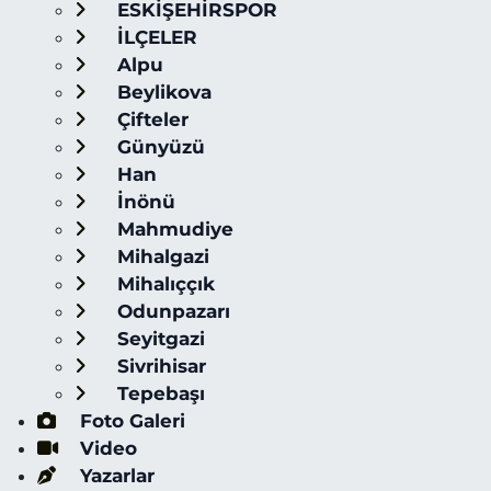
ESKİŞEHİRSPOR
İLÇELER
Alpu
Beylikova
Çifteler
Günyüzü
Han
İnönü
Mahmudiye
Mihalgazi
Mihalıççık
Odunpazarı
Seyitgazi
Sivrihisar
Tepebaşı
Foto Galeri
Video
Yazarlar