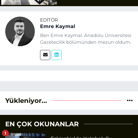
EDITÖR
Emre Kaymal
Ben Emre Kaymal. Anadolu Üniversitesi
Gazetecilik bölümünden mezun oldum.
Eğitim hayatım boyunca dijital içerik
üretimi ve arama motoru
optimizasyonu (SEO) alanlarına ilgi
duydum. Şu anda SEO odaklı içerikler
üretiyorum. Haberlerimde güncel
verileri ve okuyucu odaklı yaklaşımı
temel alıyorum.
Yükleniyor...
EN ÇOK OKUNANLAR
1