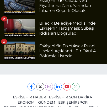
Eskişehir’de Kalabak Su
Fiyatlarına Zam: Yarından
İtibaren Geçerli Olacak
2
Bilecik Belediye Meclisi’nde
Eskişehir Tartışması: Subaşı
İddiaları Doğruladı
3
Eskişehir'in En Yüksek Puanlı
Liseleri Açıklandı: Bir Okul 4
Bölümle Listede
ESKİŞEHİR HABER
ESKİŞEHİR SON DAKİKA
EKONOMİ
GÜNDEM
ESKİŞEHİRSPOR