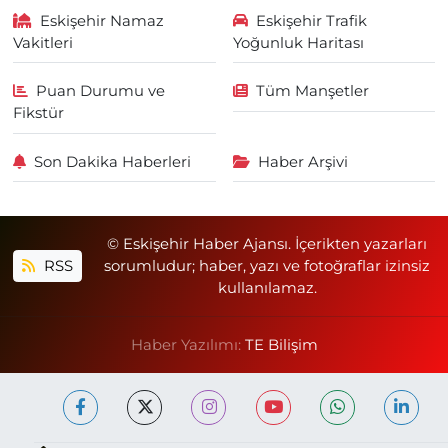
Eskişehir Namaz
Eskişehir Trafik
Vakitleri
Yoğunluk Haritası
Puan Durumu ve
Tüm Manşetler
Fikstür
Son Dakika Haberleri
Haber Arşivi
© Eskişehir Haber Ajansı. İçerikten yazarları
RSS
sorumludur; haber, yazı ve fotoğraflar izinsiz
kullanılamaz.
Haber Yazılımı:
TE Bilişim