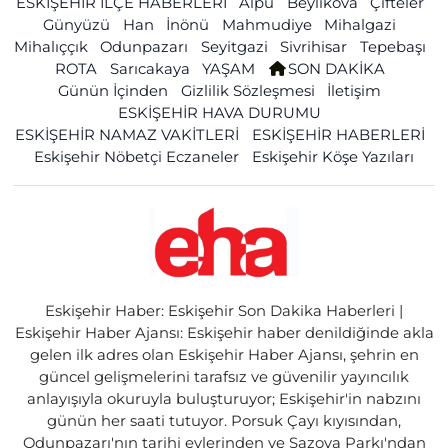
ESKİŞEHİR İLÇE HABERLERİ
Alpu
Beylikova
Çifteler
Günyüzü
Han
İnönü
Mahmudiye
Mihalgazi
Mihalıççık
Odunpazarı
Seyitgazi
Sivrihisar
Tepebaşı
ROTA
Sarıcakaya
YAŞAM
SON DAKİKA
Günün İçinden
Gizlilik Sözleşmesi
İletişim
ESKİŞEHİR HAVA DURUMU
ESKİŞEHİR NAMAZ VAKİTLERİ
ESKİŞEHİR HABERLERİ
Eskişehir Nöbetçi Eczaneler
Eskişehir Köşe Yazıları
Eskişehir Haber: Eskişehir Son Dakika Haberleri |
Eskişehir Haber Ajansı: Eskişehir haber denildiğinde akla
gelen ilk adres olan Eskişehir Haber Ajansı, şehrin en
güncel gelişmelerini tarafsız ve güvenilir yayıncılık
anlayışıyla okuruyla buluşturuyor; Eskişehir'in nabzını
günün her saati tutuyor. Porsuk Çayı kıyısından,
Odunpazarı'nın tarihi evlerinden ve Sazova Parkı'ndan