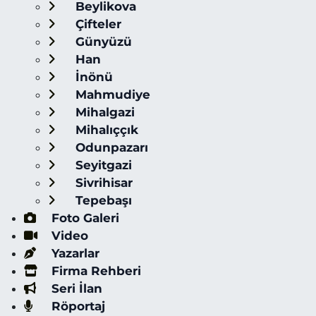
Beylikova
Çifteler
Günyüzü
Han
İnönü
Mahmudiye
Mihalgazi
Mihalıççık
Odunpazarı
Seyitgazi
Sivrihisar
Tepebaşı
Foto Galeri
Video
Yazarlar
Firma Rehberi
Seri İlan
Röportaj