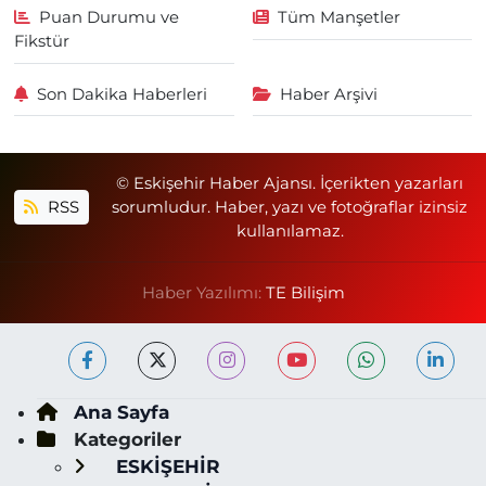
Puan Durumu ve
Tüm Manşetler
Fikstür
Son Dakika Haberleri
Haber Arşivi
© Eskişehir Haber Ajansı. İçerikten yazarları
RSS
sorumludur. Haber, yazı ve fotoğraflar izinsiz
kullanılamaz.
Haber Yazılımı:
TE Bilişim
Ana Sayfa
Kategoriler
ESKİŞEHİR