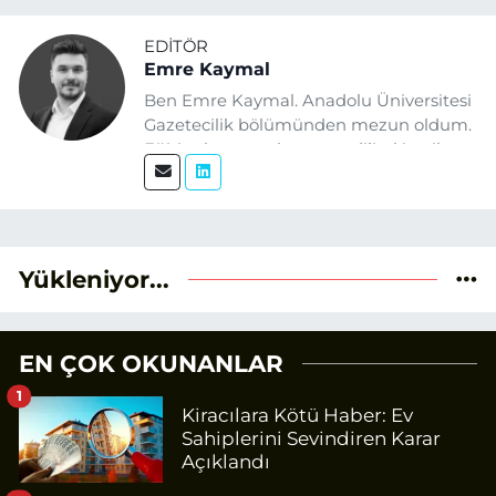
EDITÖR
Emre Kaymal
Ben Emre Kaymal. Anadolu Üniversitesi
Gazetecilik bölümünden mezun oldum.
Eğitim hayatım boyunca dijital içerik
üretimi ve arama motoru
optimizasyonu (SEO) alanlarına ilgi
duydum. Şu anda SEO odaklı içerikler
üretiyorum. Haberlerimde güncel
verileri ve okuyucu odaklı yaklaşımı
Yükleniyor...
temel alıyorum.
EN ÇOK OKUNANLAR
1
Kiracılara Kötü Haber: Ev
Sahiplerini Sevindiren Karar
Açıklandı