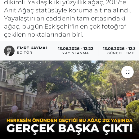
dikimli. Yaklaşık iki yüzyıllık ağaç, 2015'te
Anıt Ağaç statüsüyle koruma altına alındı.
Yayalaştırılan caddenin tam ortasındaki
ağaç, bugün Eskişehir'in en çok fotoğraf
çekilen noktalarından biri.
EMRE KAYMAL
13.06.2026 - 12:22
13.06.2026 - 12:33
EDITÖR
YAYINLANMA
GÜNCELLEME