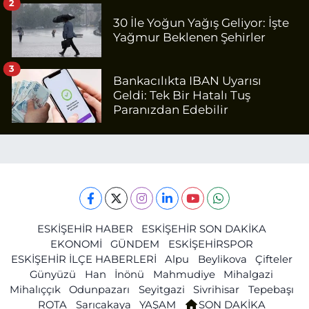
2
30 İle Yoğun Yağış Geliyor: İşte
Yağmur Beklenen Şehirler
3
Bankacılıkta IBAN Uyarısı
Geldi: Tek Bir Hatalı Tuş
Paranızdan Edebilir
ESKİŞEHİR HABER
ESKİŞEHİR SON DAKİKA
EKONOMİ
GÜNDEM
ESKİŞEHİRSPOR
ESKİŞEHİR İLÇE HABERLERİ
Alpu
Beylikova
Çifteler
Günyüzü
Han
İnönü
Mahmudiye
Mihalgazi
Mihalıççık
Odunpazarı
Seyitgazi
Sivrihisar
Tepebaşı
ROTA
Sarıcakaya
YAŞAM
SON DAKİKA