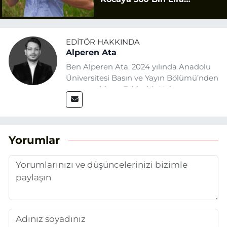
Tazminat
EDITÖR HAKKINDA
Alperen Ata
Ben Alperen Ata. 2024 yılında Anadolu
Üniversitesi Basın ve Yayın Bölümü’nden
mezun oldum. Eskişehir Haber
Ajansı’nda (EHA) muhabir ve editör
olarak görev yapıyorum. Haberlerimde
ağırlıklı olarak Eskişehir odaklı siyasi
konulara yer veriyorum.
Yorumlar