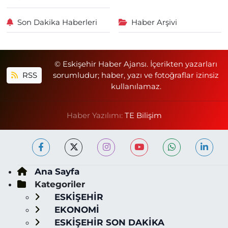
Son Dakika Haberleri
Haber Arşivi
© Eskişehir Haber Ajansı. İçerikten yazarları
RSS
sorumludur; haber, yazı ve fotoğraflar izinsiz
kullanılamaz.
Haber Yazılımı:
TE Bilişim
Ana Sayfa
Kategoriler
ESKİŞEHİR
EKONOMİ
ESKİŞEHİR SON DAKİKA