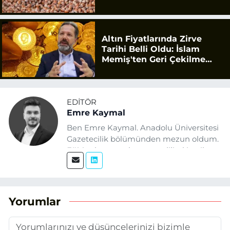
Altın Fiyatlarında Zirve
Tarihi Belli Oldu: İslam
Memiş'ten Geri Çekilme
Uyarısı
EDITÖR
Emre Kaymal
Ben Emre Kaymal. Anadolu Üniversitesi
Gazetecilik bölümünden mezun oldum.
Eğitim hayatım boyunca dijital içerik
üretimi ve arama motoru
optimizasyonu (SEO) alanlarına ilgi
duydum. Şu anda SEO odaklı içerikler
üretiyorum. Haberlerimde güncel
Yorumlar
verileri ve okuyucu odaklı yaklaşımı
temel alıyorum.