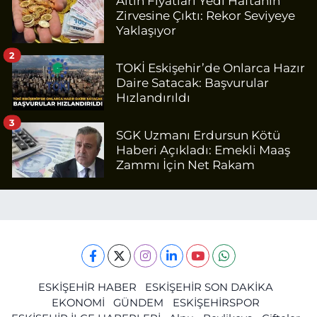
Altın Fiyatları Yedi Haftanın
Zirvesine Çıktı: Rekor Seviyeye
Yaklaşıyor
2
TOKİ Eskişehir’de Onlarca Hazır
Daire Satacak: Başvurular
Hızlandırıldı
3
SGK Uzmanı Erdursun Kötü
Haberi Açıkladı: Emekli Maaş
Zammı İçin Net Rakam
ESKİŞEHİR HABER
ESKİŞEHİR SON DAKİKA
EKONOMİ
GÜNDEM
ESKİŞEHİRSPOR