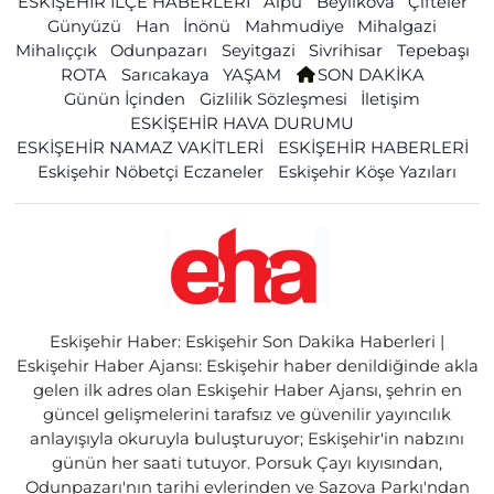
ESKİŞEHİR İLÇE HABERLERİ
Alpu
Beylikova
Çifteler
Günyüzü
Han
İnönü
Mahmudiye
Mihalgazi
Mihalıççık
Odunpazarı
Seyitgazi
Sivrihisar
Tepebaşı
ROTA
Sarıcakaya
YAŞAM
SON DAKİKA
Günün İçinden
Gizlilik Sözleşmesi
İletişim
ESKİŞEHİR HAVA DURUMU
ESKİŞEHİR NAMAZ VAKİTLERİ
ESKİŞEHİR HABERLERİ
Eskişehir Nöbetçi Eczaneler
Eskişehir Köşe Yazıları
Eskişehir Haber: Eskişehir Son Dakika Haberleri |
Eskişehir Haber Ajansı: Eskişehir haber denildiğinde akla
gelen ilk adres olan Eskişehir Haber Ajansı, şehrin en
güncel gelişmelerini tarafsız ve güvenilir yayıncılık
anlayışıyla okuruyla buluşturuyor; Eskişehir'in nabzını
günün her saati tutuyor. Porsuk Çayı kıyısından,
Odunpazarı'nın tarihi evlerinden ve Sazova Parkı'ndan