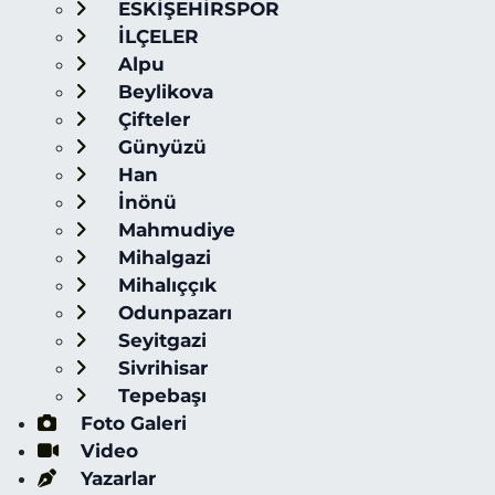
ESKİŞEHİRSPOR
İLÇELER
Alpu
Beylikova
Çifteler
Günyüzü
Han
İnönü
Mahmudiye
Mihalgazi
Mihalıççık
Odunpazarı
Seyitgazi
Sivrihisar
Tepebaşı
Foto Galeri
Video
Yazarlar