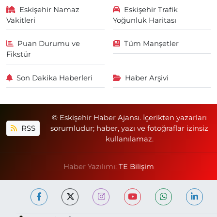
Eskişehir Namaz
Eskişehir Trafik
Vakitleri
Yoğunluk Haritası
Puan Durumu ve
Tüm Manşetler
Fikstür
Son Dakika Haberleri
Haber Arşivi
© Eskişehir Haber Ajansı. İçerikten yazarları
RSS
sorumludur; haber, yazı ve fotoğraflar izinsiz
kullanılamaz.
Haber Yazılımı:
TE Bilişim