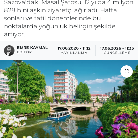
Sazova'daki Masal Şatosu, 12 yılda 4 milyon
828 bini aşkın ziyaretçi ağırladı. Hafta
sonları ve tatil dönemlerinde bu
noktalarda yoğunluk belirgin şekilde
artıyor.
EMRE KAYMAL
17.06.2026 - 11:12
17.06.2026 - 11:35
EDITÖR
YAYINLANMA
GÜNCELLEME