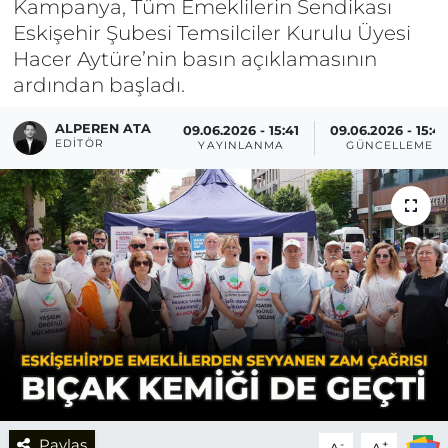
Kampanya, Tüm Emeklilerin Sendikası
Eskişehir Şubesi Temsilciler Kurulu Üyesi
Hacer Aytüre’nin basın açıklamasının
ardından başladı.
ALPEREN ATA
09.06.2026 - 15:41
09.06.2026 - 15:4
EDITÖR
YAYINLANMA
GÜNCELLEME
Paylaş
-
+