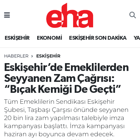
ESKİŞEHİR
EKONOMİ
ESKİŞEHİR SON DAKİKA
Y
HABERLER
ESKİŞEHİR
Eskişehir’de Emeklilerden
Seyyanen Zam Çağrısı:
“Bıçak Kemiği De Geçti”
Tüm Emeklilerin Sendikası Eskişehir
Şubesi, Taşbaşı Çarşısı önünde seyyanen
20 bin lira zam yapılması talebiyle imza
kampanyası başlattı. İmza kampanyası
haziran ayı boyunca devam edecek.