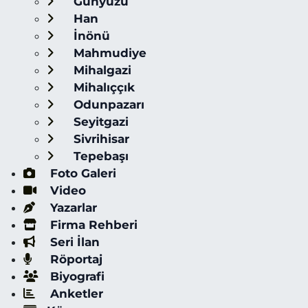
Günyüzü
Han
İnönü
Mahmudiye
Mihalgazi
Mihalıççık
Odunpazarı
Seyitgazi
Sivrihisar
Tepebaşı
Foto Galeri
Video
Yazarlar
Firma Rehberi
Seri İlan
Röportaj
Biyografi
Anketler