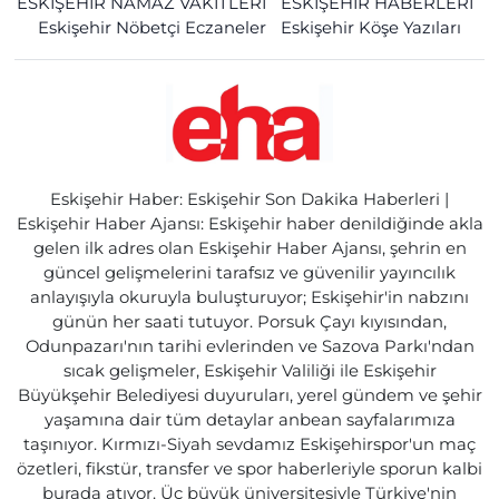
ESKİŞEHİR NAMAZ VAKİTLERİ
ESKİŞEHİR HABERLERİ
Eskişehir Nöbetçi Eczaneler
Eskişehir Köşe Yazıları
Eskişehir Haber: Eskişehir Son Dakika Haberleri |
Eskişehir Haber Ajansı: Eskişehir haber denildiğinde akla
gelen ilk adres olan Eskişehir Haber Ajansı, şehrin en
güncel gelişmelerini tarafsız ve güvenilir yayıncılık
anlayışıyla okuruyla buluşturuyor; Eskişehir'in nabzını
günün her saati tutuyor. Porsuk Çayı kıyısından,
Odunpazarı'nın tarihi evlerinden ve Sazova Parkı'ndan
sıcak gelişmeler, Eskişehir Valiliği ile Eskişehir
Büyükşehir Belediyesi duyuruları, yerel gündem ve şehir
yaşamına dair tüm detaylar anbean sayfalarımıza
taşınıyor. Kırmızı-Siyah sevdamız Eskişehirspor'un maç
özetleri, fikstür, transfer ve spor haberleriyle sporun kalbi
burada atıyor. Üç büyük üniversitesiyle Türkiye'nin