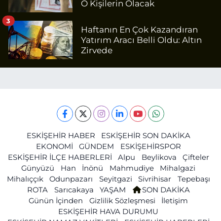
O Kişilerin Olacak
3
Haftanın En Çok Kazandıran
Yatırım Aracı Belli Oldu: Altın
Zirvede
ESKİŞEHİR HABER
ESKİŞEHİR SON DAKİKA
EKONOMİ
GÜNDEM
ESKİŞEHİRSPOR
ESKİŞEHİR İLÇE HABERLERİ
Alpu
Beylikova
Çifteler
Günyüzü
Han
İnönü
Mahmudiye
Mihalgazi
Mihalıççık
Odunpazarı
Seyitgazi
Sivrihisar
Tepebaşı
ROTA
Sarıcakaya
YAŞAM
SON DAKİKA
Günün İçinden
Gizlilik Sözleşmesi
İletişim
ESKİŞEHİR HAVA DURUMU