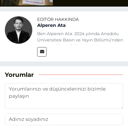
Olacak
EDITÖR HAKKINDA
Alperen Ata
Ben Alperen Ata. 2024 yılında Anadolu
Üniversitesi Basın ve Yayın Bölümü’nden
mezun oldum. Eskişehir Haber
Ajansı’nda (EHA) muhabir ve editör
olarak görev yapıyorum. Haberlerimde
ağırlıklı olarak Eskişehir odaklı siyasi
konulara yer veriyorum.
Yorumlar