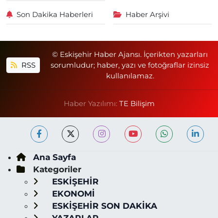
Son Dakika Haberleri
Haber Arşivi
© Eskişehir Haber Ajansı. İçerikten yazarları
RSS
sorumludur; haber, yazı ve fotoğraflar izinsiz
kullanılamaz.
Haber Yazılımı:
TE Bilişim
Ana Sayfa
Kategoriler
ESKİŞEHİR
EKONOMİ
ESKİŞEHİR SON DAKİKA