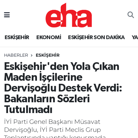
ESKİŞEHİR
EKONOMİ
ESKİŞEHİR SON DAKİKA
Y
HABERLER
ESKİŞEHİR
Eskişehir'den Yola Çıkan
Maden İşçilerine
Dervişoğlu Destek Verdi:
Bakanların Sözleri
Tutulmadı
İYİ Parti Genel Başkanı Müsavat
Dervişoğlu, İYİ Parti Meclis Grup
Toplantısında yaptığı konuşmada