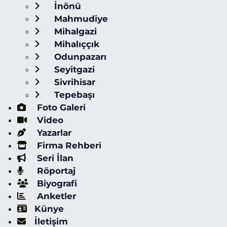
İnönü
Mahmudiye
Mihalgazi
Mihalıççık
Odunpazarı
Seyitgazi
Sivrihisar
Tepebaşı
Foto Galeri
Video
Yazarlar
Firma Rehberi
Seri İlan
Röportaj
Biyografi
Anketler
Künye
İletişim