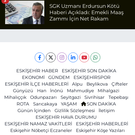
3
SGK Uzmanı Erdursun Kötü
Haberi Açıkladı: Emekli Maaş
Zammı İçin Net Rakam
ESKİŞEHİR HABER
ESKİŞEHİR SON DAKİKA
EKONOMİ
GÜNDEM
ESKİŞEHİRSPOR
ESKİŞEHİR İLÇE HABERLERİ
Alpu
Beylikova
Çifteler
Günyüzü
Han
İnönü
Mahmudiye
Mihalgazi
Mihalıççık
Odunpazarı
Seyitgazi
Sivrihisar
Tepebaşı
ROTA
Sarıcakaya
YAŞAM
SON DAKİKA
Günün İçinden
Gizlilik Sözleşmesi
İletişim
ESKİŞEHİR HAVA DURUMU
ESKİŞEHİR NAMAZ VAKİTLERİ
ESKİŞEHİR HABERLERİ
Eskişehir Nöbetçi Eczaneler
Eskişehir Köşe Yazıları