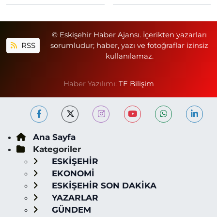
© Eskişehir Haber Ajansı. İçerikten yazarları
RSS
sorumludur; haber, yazı ve fotoğraflar izinsiz
kullanılamaz.
Haber Yazılımı:
TE Bilişim
Ana Sayfa
Kategoriler
ESKİŞEHİR
EKONOMİ
ESKİŞEHİR SON DAKİKA
YAZARLAR
GÜNDEM