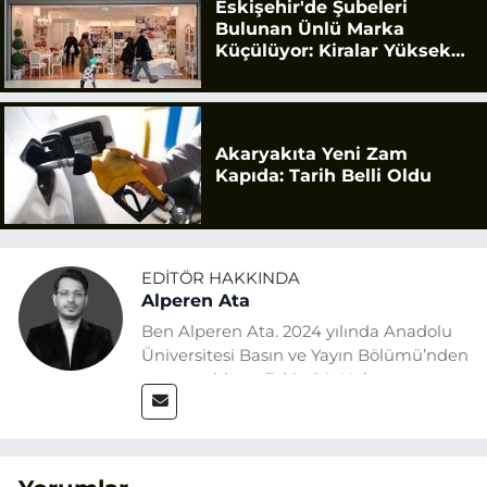
Eskişehir'de Şubeleri
Bulunan Ünlü Marka
Küçülüyor: Kiralar Yüksek
Geldi
Akaryakıta Yeni Zam
Kapıda: Tarih Belli Oldu
EDITÖR HAKKINDA
Alperen Ata
Ben Alperen Ata. 2024 yılında Anadolu
Üniversitesi Basın ve Yayın Bölümü’nden
mezun oldum. Eskişehir Haber
Ajansı’nda (EHA) muhabir ve editör
olarak görev yapıyorum. Haberlerimde
ağırlıklı olarak Eskişehir odaklı siyasi
konulara yer veriyorum.