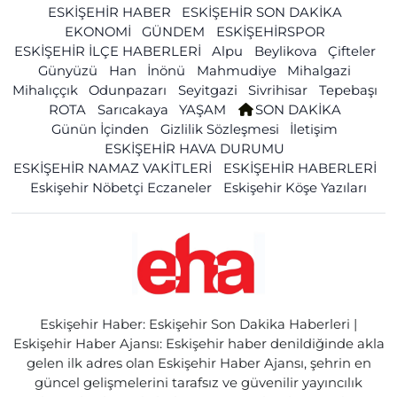
ESKİŞEHİR HABER
ESKİŞEHİR SON DAKİKA
EKONOMİ
GÜNDEM
ESKİŞEHİRSPOR
ESKİŞEHİR İLÇE HABERLERİ
Alpu
Beylikova
Çifteler
Günyüzü
Han
İnönü
Mahmudiye
Mihalgazi
Mihalıççık
Odunpazarı
Seyitgazi
Sivrihisar
Tepebaşı
ROTA
Sarıcakaya
YAŞAM
SON DAKİKA
Günün İçinden
Gizlilik Sözleşmesi
İletişim
ESKİŞEHİR HAVA DURUMU
ESKİŞEHİR NAMAZ VAKİTLERİ
ESKİŞEHİR HABERLERİ
Eskişehir Nöbetçi Eczaneler
Eskişehir Köşe Yazıları
Eskişehir Haber: Eskişehir Son Dakika Haberleri |
Eskişehir Haber Ajansı: Eskişehir haber denildiğinde akla
gelen ilk adres olan Eskişehir Haber Ajansı, şehrin en
güncel gelişmelerini tarafsız ve güvenilir yayıncılık