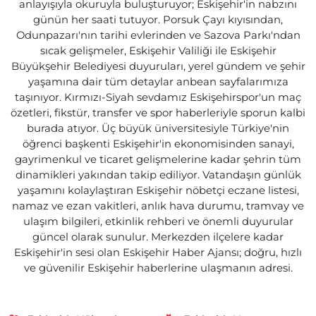
anlayışıyla okuruyla buluşturuyor; Eskişehir'in nabzını
günün her saati tutuyor. Porsuk Çayı kıyısından,
Odunpazarı'nın tarihi evlerinden ve Sazova Parkı'ndan
sıcak gelişmeler, Eskişehir Valiliği ile Eskişehir
Büyükşehir Belediyesi duyuruları, yerel gündem ve şehir
yaşamına dair tüm detaylar anbean sayfalarımıza
taşınıyor. Kırmızı-Siyah sevdamız Eskişehirspor'un maç
özetleri, fikstür, transfer ve spor haberleriyle sporun kalbi
burada atıyor. Üç büyük üniversitesiyle Türkiye'nin
öğrenci başkenti Eskişehir'in ekonomisinden sanayi,
gayrimenkul ve ticaret gelişmelerine kadar şehrin tüm
dinamikleri yakından takip ediliyor. Vatandaşın günlük
yaşamını kolaylaştıran Eskişehir nöbetçi eczane listesi,
namaz ve ezan vakitleri, anlık hava durumu, tramvay ve
ulaşım bilgileri, etkinlik rehberi ve önemli duyurular
güncel olarak sunulur. Merkezden ilçelere kadar
Eskişehir'in sesi olan Eskişehir Haber Ajansı; doğru, hızlı
ve güvenilir Eskişehir haberlerine ulaşmanın adresi.