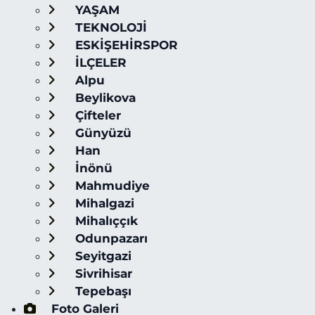
YAŞAM
TEKNOLOJİ
ESKİŞEHİRSPOR
İLÇELER
Alpu
Beylikova
Çifteler
Günyüzü
Han
İnönü
Mahmudiye
Mihalgazi
Mihalıççık
Odunpazarı
Seyitgazi
Sivrihisar
Tepebaşı
Foto Galeri