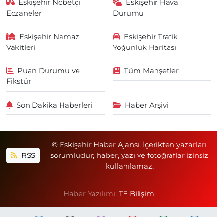
Eskişehir Nöbetçi
Eskişehir Hava
Eczaneler
Durumu
Eskişehir Namaz
Eskişehir Trafik
Vakitleri
Yoğunluk Haritası
Puan Durumu ve
Tüm Manşetler
Fikstür
Son Dakika Haberleri
Haber Arşivi
© Eskişehir Haber Ajansı. İçerikten yazarları
RSS
sorumludur; haber, yazı ve fotoğraflar izinsiz
kullanılamaz.
Haber Yazılımı:
TE Bilişim