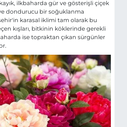
ayık, ilkbaharda gür ve gösterişli çiçek
i ve dondurucu bir soğuklanma
hir'in karasal iklimi tam olarak bu
en kışları, bitkinin köklerinde gerekli
lkbaharda ise topraktan çıkan sürgünler
or.