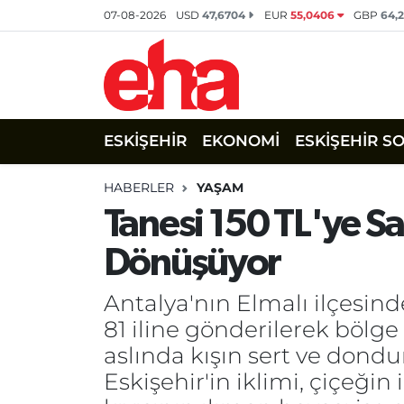
07-08-2026
USD
47,6704
EUR
55,0406
GBP
64,
ESKİŞEHİR
EKONOMİ
ESKİŞEHİR S
HABERLER
YAŞAM
Tanesi 150 TL'ye Sat
Dönüşüyor
Antalya'nın Elmalı ilçesind
81 iline gönderilerek bölg
aslında kışın sert ve don
Eskişehir'in iklimi, çiçeğ