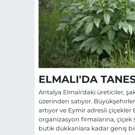
ELMALI'DA TANESİ
Antalya Elmalı'daki üreticiler, ş
üzerinden satıyor. Büyükşehirlerd
artıyor ve Eymir adresli çiçekler 8
organizasyon firmalarına, çiçek
butik dükkanlara kadar geniş bir a