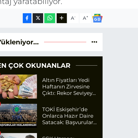
aj yaratabiliyor.
-
+
A
A
Yükleniyor...
EN ÇOK OKUNANLAR
Altın Fiyatları Yedi
Haftanın Zirvesine
Çıktı: Rekor Seviyeye
Yaklaşıyor
TOKİ Eskişehir’de
Onlarca Hazır Daire
Satacak: Başvurular
Hızlandırıldı