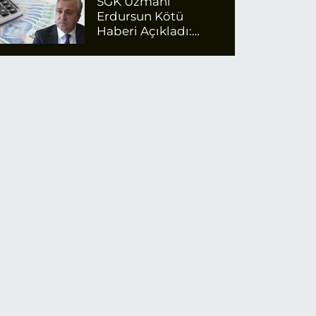
SGK Uzmanı
Erdursun Kötü
Haberi Açıkladı:
Emekli Maaş Zammı
İçin Net Rakam