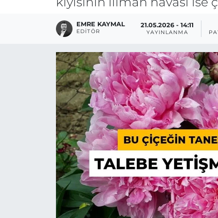
kıyısının ılıman havası ise
EMRE KAYMAL
21.05.2026 - 14:11
EDITÖR
YAYINLANMA
PA