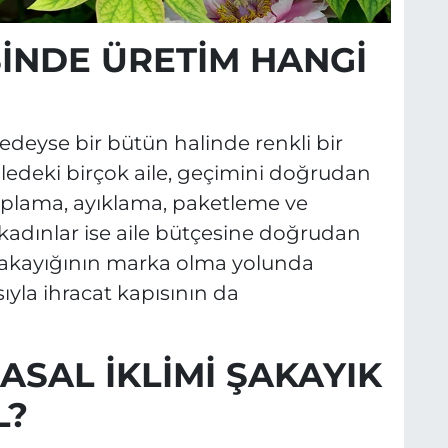
İNDE ÜRETİM HANGİ
redeyse bir bütün halinde renkli bir
edeki birçok aile, geçimini doğrudan
oplama, ayıklama, paketleme ve
n kadınlar ise aile bütçesine doğrudan
r şakayığının marka olma yolunda
sıyla ihracat kapısının da
RASAL İKLİMİ ŞAKAYIK
L?