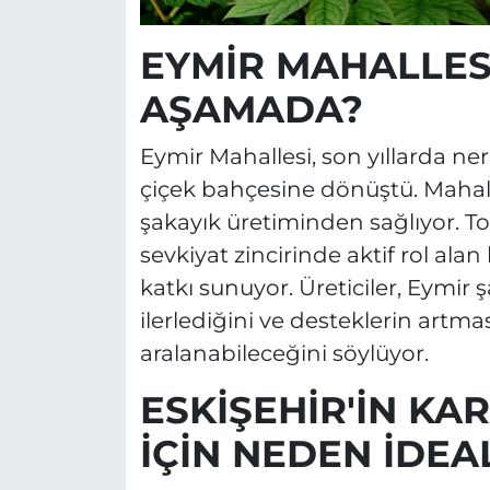
EYMİR MAHALLES
AŞAMADA?
Eymir Mahallesi, son yıllarda ne
çiçek bahçesine dönüştü. Mahall
şakayık üretiminden sağlıyor. T
sevkiyat zincirinde aktif rol ala
katkı sunuyor. Üreticiler, Eymi
ilerlediğini ve desteklerin artma
aralanabileceğini söylüyor.
ESKİŞEHİR'İN KA
İÇİN NEDEN İDEA