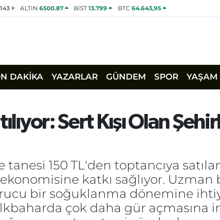
2143
ALTIN
6500.87
BİST
13.799
BTC
64.643,95
ON DAKİKA
YAZARLAR
GÜNDEM
SPOR
YAŞAM
ılıyor: Sert Kışı Olan Şehir
e tanesi 150 TL'den toptancıya satılan
e ekonomisine katkı sağlıyor. Uzman 
durucu bir soğuklanma dönemine iht
in ilkbaharda çok daha gür açmasına 