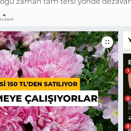
 çoğu zaman tam tersi yönde dezavant
4
YLAŞIM
1
2
3