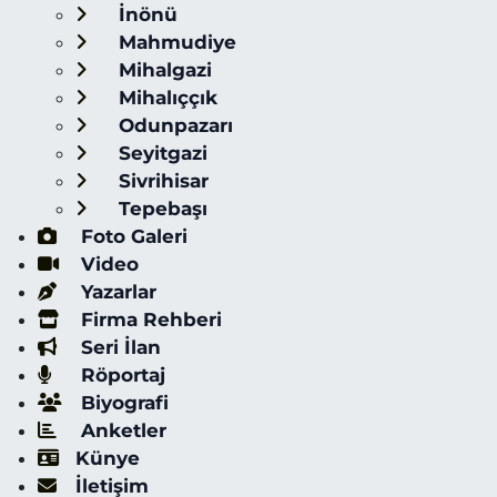
İnönü
Mahmudiye
Mihalgazi
Mihalıççık
Odunpazarı
Seyitgazi
Sivrihisar
Tepebaşı
Foto Galeri
Video
Yazarlar
Firma Rehberi
Seri İlan
Röportaj
Biyografi
Anketler
Künye
İletişim