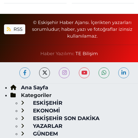
© Eskişehir Haber Ajansı. İçerikten yazarları
RSS
sorumludur; haber, yazı ve fotoğraflar izinsiz
kullanılamaz.
Haber Yazılımı:
TE Bilişim
Ana Sayfa
Kategoriler
ESKİŞEHİR
EKONOMİ
ESKİŞEHİR SON DAKİKA
YAZARLAR
GÜNDEM