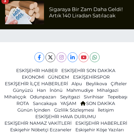
3
Sigaraya Bir Zam Daha Geldi!
Artık 140 Liradan Satılacak
ESKİŞEHİR HABER
ESKİŞEHİR SON DAKİKA
EKONOMİ
GÜNDEM
ESKİŞEHİRSPOR
ESKİŞEHİR İLÇE HABERLERİ
Alpu
Beylikova
Çifteler
Günyüzü
Han
İnönü
Mahmudiye
Mihalgazi
Mihalıççık
Odunpazarı
Seyitgazi
Sivrihisar
Tepebaşı
ROTA
Sarıcakaya
YAŞAM
SON DAKİKA
Günün İçinden
Gizlilik Sözleşmesi
İletişim
ESKİŞEHİR HAVA DURUMU
ESKİŞEHİR NAMAZ VAKİTLERİ
ESKİŞEHİR HABERLERİ
Eskişehir Nöbetçi Eczaneler
Eskişehir Köşe Yazıları