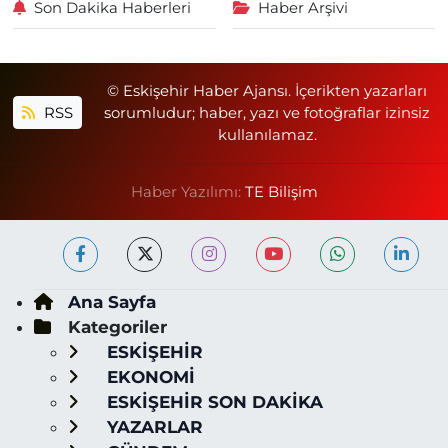
Son Dakika Haberleri
Haber Arşivi
© Eskişehir Haber Ajansı. İçerikten yazarları
RSS
sorumludur; haber, yazı ve fotoğraflar izinsiz
kullanılamaz.
Haber Yazılımı:
TE Bilişim
Ana Sayfa
Kategoriler
ESKİŞEHİR
EKONOMİ
ESKİŞEHİR SON DAKİKA
YAZARLAR