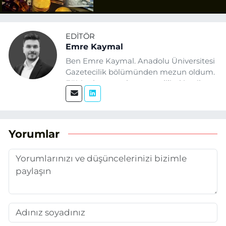
EDITÖR
Emre Kaymal
Ben Emre Kaymal. Anadolu Üniversitesi
Gazetecilik bölümünden mezun oldum.
Eğitim hayatım boyunca dijital içerik
üretimi ve arama motoru
optimizasyonu (SEO) alanlarına ilgi
duydum. Şu anda SEO odaklı içerikler
üretiyorum. Haberlerimde güncel
Yorumlar
verileri ve okuyucu odaklı yaklaşımı
temel alıyorum.