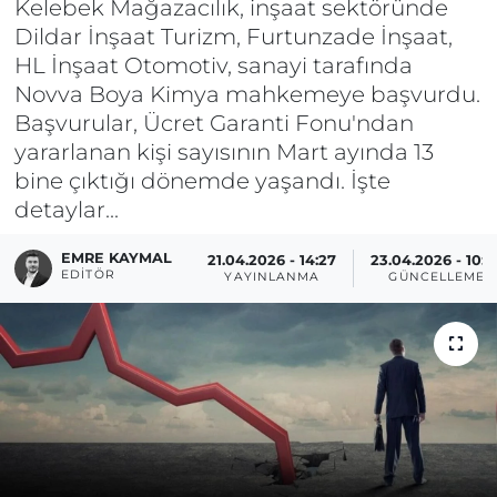
Kelebek Mağazacılık, inşaat sektöründe
Dildar İnşaat Turizm, Furtunzade İnşaat,
HL İnşaat Otomotiv, sanayi tarafında
Novva Boya Kimya mahkemeye başvurdu.
Başvurular, Ücret Garanti Fonu'ndan
yararlanan kişi sayısının Mart ayında 13
bine çıktığı dönemde yaşandı. İşte
detaylar...
EMRE KAYMAL
21.04.2026 - 14:27
23.04.2026 - 10:5
EDITÖR
YAYINLANMA
GÜNCELLEME