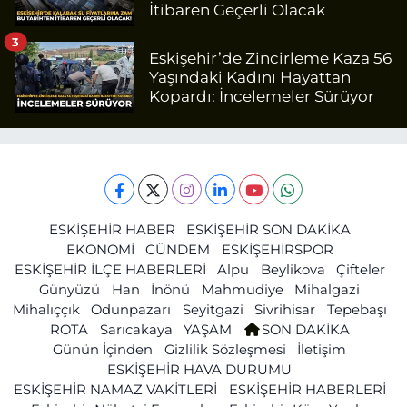
İtibaren Geçerli Olacak
3
Eskişehir’de Zincirleme Kaza 56
Yaşındaki Kadını Hayattan
Kopardı: İncelemeler Sürüyor
ESKİŞEHİR HABER
ESKİŞEHİR SON DAKİKA
EKONOMİ
GÜNDEM
ESKİŞEHİRSPOR
ESKİŞEHİR İLÇE HABERLERİ
Alpu
Beylikova
Çifteler
Günyüzü
Han
İnönü
Mahmudiye
Mihalgazi
Mihalıççık
Odunpazarı
Seyitgazi
Sivrihisar
Tepebaşı
ROTA
Sarıcakaya
YAŞAM
SON DAKİKA
Günün İçinden
Gizlilik Sözleşmesi
İletişim
ESKİŞEHİR HAVA DURUMU
ESKİŞEHİR NAMAZ VAKİTLERİ
ESKİŞEHİR HABERLERİ