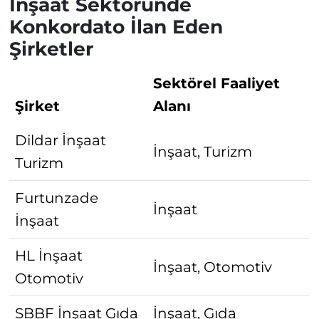
İnşaat Sektöründe
Konkordato İlan Eden
Şirketler
Sektörel Faaliyet
Şirket
Alanı
Dildar İnşaat
İnşaat, Turizm
Turizm
Furtunzade
İnşaat
İnşaat
HL İnşaat
İnşaat, Otomotiv
Otomotiv
SBBF İnşaat Gıda
İnşaat, Gıda