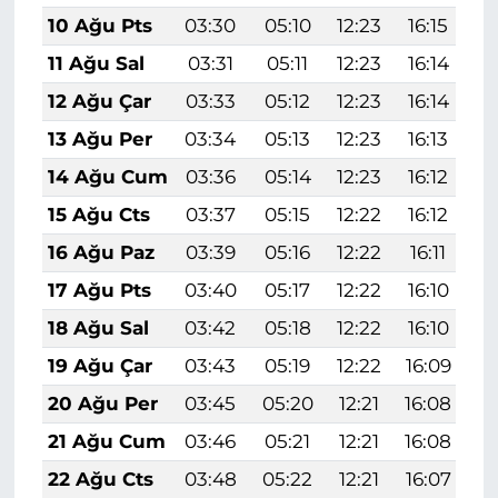
10 Ağu Pts
03:30
05:10
12:23
16:15
1
11 Ağu Sal
03:31
05:11
12:23
16:14
1
12 Ağu Çar
03:33
05:12
12:23
16:14
1
13 Ağu Per
03:34
05:13
12:23
16:13
1
14 Ağu Cum
03:36
05:14
12:23
16:12
1
15 Ağu Cts
03:37
05:15
12:22
16:12
1
16 Ağu Paz
03:39
05:16
12:22
16:11
1
17 Ağu Pts
03:40
05:17
12:22
16:10
1
18 Ağu Sal
03:42
05:18
12:22
16:10
1
19 Ağu Çar
03:43
05:19
12:22
16:09
1
20 Ağu Per
03:45
05:20
12:21
16:08
1
21 Ağu Cum
03:46
05:21
12:21
16:08
1
22 Ağu Cts
03:48
05:22
12:21
16:07
1