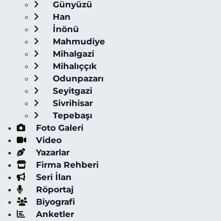
Günyüzü
Han
İnönü
Mahmudiye
Mihalgazi
Mihalıççık
Odunpazarı
Seyitgazi
Sivrihisar
Tepebaşı
Foto Galeri
Video
Yazarlar
Firma Rehberi
Seri İlan
Röportaj
Biyografi
Anketler