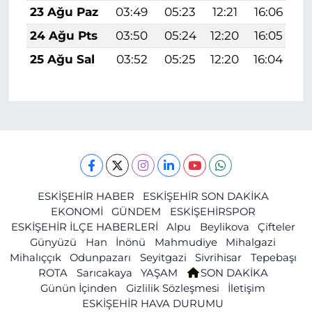
23 Ağu Paz
03:49
05:23
12:21
16:06
1
24 Ağu Pts
03:50
05:24
12:20
16:05
1
25 Ağu Sal
03:52
05:25
12:20
16:04
1
ESKİŞEHİR HABER
ESKİŞEHİR SON DAKİKA
EKONOMİ
GÜNDEM
ESKİŞEHİRSPOR
ESKİŞEHİR İLÇE HABERLERİ
Alpu
Beylikova
Çifteler
Günyüzü
Han
İnönü
Mahmudiye
Mihalgazi
Mihalıççık
Odunpazarı
Seyitgazi
Sivrihisar
Tepebaşı
ROTA
Sarıcakaya
YAŞAM
SON DAKİKA
Günün İçinden
Gizlilik Sözleşmesi
İletişim
ESKİŞEHİR HAVA DURUMU