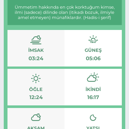
Ümmetim hakkında en çok korktuğum kimse,
ilmi (sadece) dilinde olan (itikadı bozuk, ilmiyle
amel etmeyen) münafıklardır. (Hadis-i şerif)
İMSAK
GÜNEŞ
03:24
05:06
ÖĞLE
İKINDI
12:24
16:17
AKŞAM
YATSI