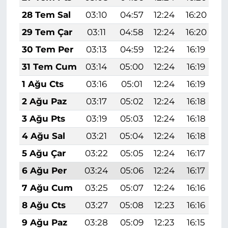
28 Tem Sal
03:10
04:57
12:24
16:20
1
29 Tem Çar
03:11
04:58
12:24
16:20
1
30 Tem Per
03:13
04:59
12:24
16:19
1
31 Tem Cum
03:14
05:00
12:24
16:19
1
1 Ağu Cts
03:16
05:01
12:24
16:19
1
2 Ağu Paz
03:17
05:02
12:24
16:18
1
3 Ağu Pts
03:19
05:03
12:24
16:18
1
4 Ağu Sal
03:21
05:04
12:24
16:18
1
5 Ağu Çar
03:22
05:05
12:24
16:17
1
6 Ağu Per
03:24
05:06
12:24
16:17
1
7 Ağu Cum
03:25
05:07
12:24
16:16
1
8 Ağu Cts
03:27
05:08
12:23
16:16
1
9 Ağu Paz
03:28
05:09
12:23
16:15
1