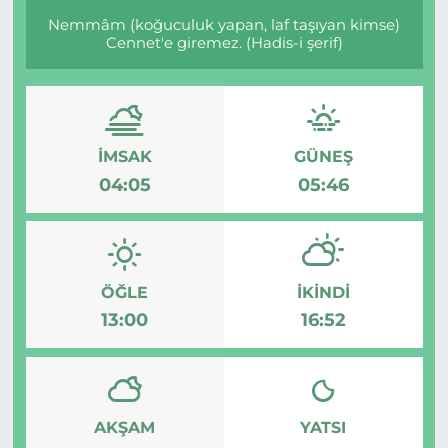
Nemmâm (koğuculuk yapan, laf taşıyan kimse)
Cennet'e giremez. (Hadis-i şerif)
İMSAK
GÜNEŞ
04:05
05:46
ÖĞLE
İKINDI
13:00
16:52
AKŞAM
YATSI