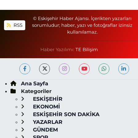
© Eskişehir Haber Ajansı. İçerikten yazarları
RSS
sorumludur; haber, yazı ve fotoğraflar izinsiz
kullanılamaz.
Haber Yazılımı:
TE Bilişim
Ana Sayfa
Kategoriler
ESKİŞEHİR
EKONOMİ
ESKİŞEHİR SON DAKİKA
YAZARLAR
GÜNDEM
SPOR