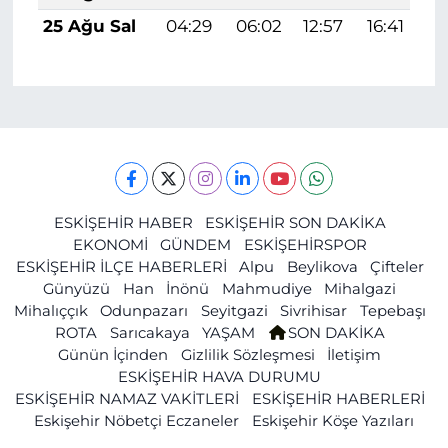
25 Ağu Sal
04:29
06:02
12:57
16:41
1
ESKİŞEHİR HABER
ESKİŞEHİR SON DAKİKA
EKONOMİ
GÜNDEM
ESKİŞEHİRSPOR
ESKİŞEHİR İLÇE HABERLERİ
Alpu
Beylikova
Çifteler
Günyüzü
Han
İnönü
Mahmudiye
Mihalgazi
Mihalıççık
Odunpazarı
Seyitgazi
Sivrihisar
Tepebaşı
ROTA
Sarıcakaya
YAŞAM
SON DAKİKA
Günün İçinden
Gizlilik Sözleşmesi
İletişim
ESKİŞEHİR HAVA DURUMU
ESKİŞEHİR NAMAZ VAKİTLERİ
ESKİŞEHİR HABERLERİ
Eskişehir Nöbetçi Eczaneler
Eskişehir Köşe Yazıları