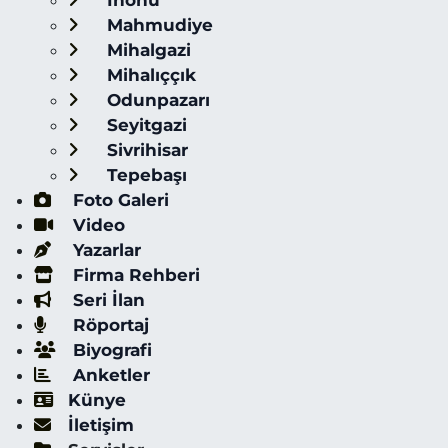
İnönü
Mahmudiye
Mihalgazi
Mihalıççık
Odunpazarı
Seyitgazi
Sivrihisar
Tepebaşı
Foto Galeri
Video
Yazarlar
Firma Rehberi
Seri İlan
Röportaj
Biyografi
Anketler
Künye
İletişim