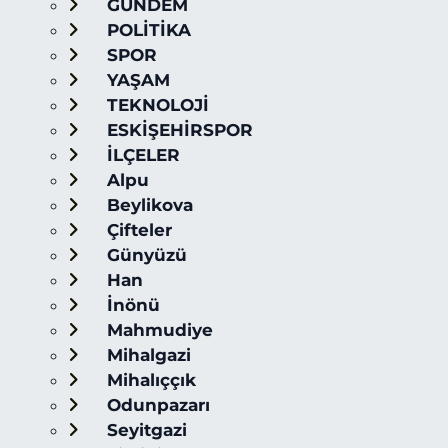
GÜNDEM
POLİTİKA
SPOR
YAŞAM
TEKNOLOJİ
ESKİŞEHİRSPOR
İLÇELER
Alpu
Beylikova
Çifteler
Günyüzü
Han
İnönü
Mahmudiye
Mihalgazi
Mihalıççık
Odunpazarı
Seyitgazi