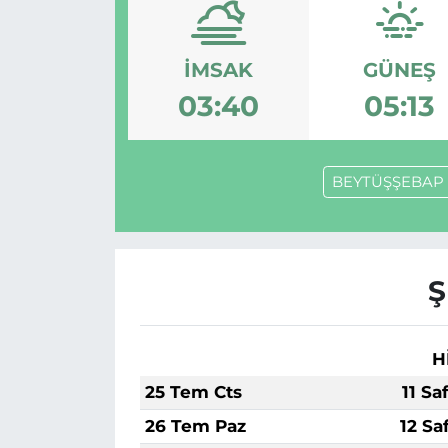
İMSAK
GÜNEŞ
03:40
05:13
BEYTÜŞŞEBAP
Ş
H
25 Tem Cts
11 Sa
26 Tem Paz
12 Sa