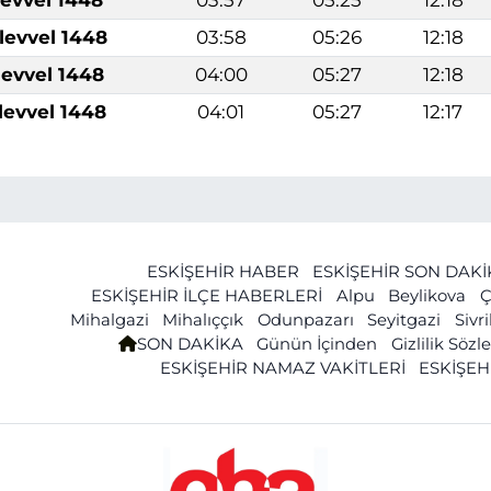
levvel 1448
03:58
05:26
12:18
levvel 1448
04:00
05:27
12:18
levvel 1448
04:01
05:27
12:17
ESKİŞEHİR HABER
ESKİŞEHİR SON DAK
ESKİŞEHİR İLÇE HABERLERİ
Alpu
Beylikova
Ç
Mihalgazi
Mihalıççık
Odunpazarı
Seyitgazi
Sivr
SON DAKİKA
Günün İçinden
Gizlilik Söz
ESKİŞEHİR NAMAZ VAKİTLERİ
ESKİŞEH