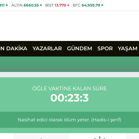
811
ALTIN
6660.55
BİST
13.779
BTC
64.959,79
ON DAKİKA
YAZARLAR
GÜNDEM
SPOR
YAŞAM
ÖĞLE VAKTINE KALAN SÜRE
00:23:3
Nasihat edici olarak ölüm yeter. (Hadis-i şerif)