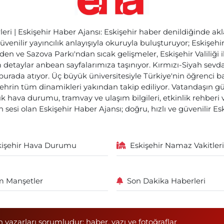
ri | Eskişehir Haber Ajansı: Eskişehir haber denildiğinde akl
üvenilir yayıncılık anlayışıyla okuruyla buluşturuyor; Eskişeh
den ve Sazova Parkı'ndan sıcak gelişmeler, Eskişehir Valiliği 
etaylar anbean sayfalarımıza taşınıyor. Kırmızı-Siyah sevdam
 burada atıyor. Üç büyük üniversitesiyle Türkiye'nin öğrenci 
ehrin tüm dinamikleri yakından takip ediliyor. Vatandaşın gü
lık hava durumu, tramvay ve ulaşım bilgileri, etkinlik rehber
 sesi olan Eskişehir Haber Ajansı; doğru, hızlı ve güvenilir E
kişehir Hava Durumu
Eskişehir Namaz Vakitleri
 Manşetler
Son Dakika Haberleri
n yazarları sorumludur; haber, yazı ve fotoğraflar