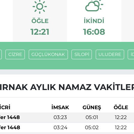
ÖĞLE
İKINDI
12:21
16:08
CİZRE
GÜÇLÜKONAK
SİLOPİ
ULUDERE
İ
IRNAK AYLIK NAMAZ VAKITLE
İCRİ
İMSAK
GÜNEŞ
ÖĞLE
fer 1448
03:23
05:01
12:22
fer 1448
03:24
05:02
12:22