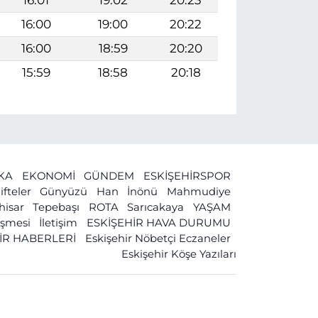
16:00
19:00
20:22
16:00
18:59
20:20
15:59
18:58
20:18
İKA
EKONOMİ
GÜNDEM
ESKİŞEHİRSPOR
ifteler
Günyüzü
Han
İnönü
Mahmudiye
ihisar
Tepebaşı
ROTA
Sarıcakaya
YAŞAM
leşmesi
İletişim
ESKİŞEHİR HAVA DURUMU
İR HABERLERİ
Eskişehir Nöbetçi Eczaneler
Eskişehir Köşe Yazıları