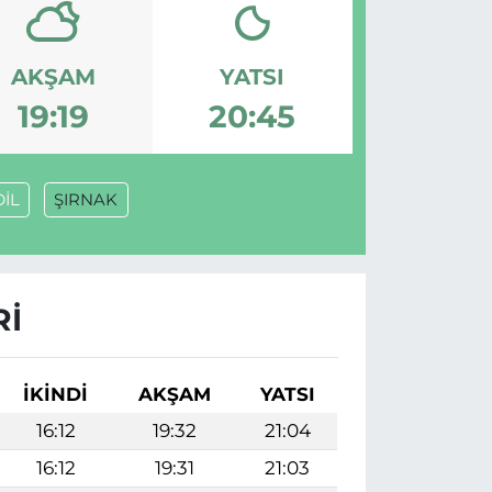
AKŞAM
YATSI
19:19
20:45
DİL
ŞIRNAK
RI
İKINDI
AKŞAM
YATSI
16:12
19:32
21:04
16:12
19:31
21:03