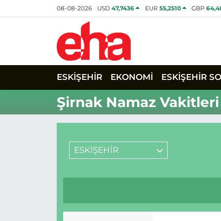
08-08-2026
USD
47,7436
EUR
55,2510
GBP
64,4
ESKİŞEHİR
EKONOMİ
ESKİŞEHİR S
Şirnak Namaz Vakitleri
ESKİŞEHİR