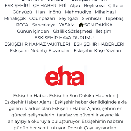
ESKİŞEHİR İLÇE HABERLERİ
Alpu
Beylikova
Çifteler
Günyüzü
Han
İnönü
Mahmudiye
Mihalgazi
Mihalıççık
Odunpazarı
Seyitgazi
Sivrihisar
Tepebaşı
ROTA
Sarıcakaya
YAŞAM
SON DAKİKA
Günün İçinden
Gizlilik Sözleşmesi
İletişim
ESKİŞEHİR HAVA DURUMU
ESKİŞEHİR NAMAZ VAKİTLERİ
ESKİŞEHİR HABERLERİ
Eskişehir Nöbetçi Eczaneler
Eskişehir Köşe Yazıları
Eskişehir Haber: Eskişehir Son Dakika Haberleri |
Eskişehir Haber Ajansı: Eskişehir haber denildiğinde akla
gelen ilk adres olan Eskişehir Haber Ajansı, şehrin en
güncel gelişmelerini tarafsız ve güvenilir yayıncılık
anlayışıyla okuruyla buluşturuyor; Eskişehir'in nabzını
günün her saati tutuyor. Porsuk Çayı kıyısından,