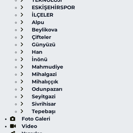
TEKNOLOJİ
ESKİŞEHİRSPOR
İLÇELER
Alpu
Beylikova
Çifteler
Günyüzü
Han
İnönü
Mahmudiye
Mihalgazi
Mihalıççık
Odunpazarı
Seyitgazi
Sivrihisar
Tepebaşı
Foto Galeri
Video