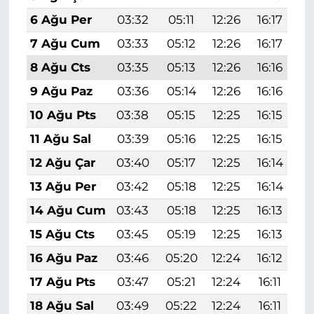
6 Ağu Per
03:32
05:11
12:26
16:17
1
7 Ağu Cum
03:33
05:12
12:26
16:17
1
8 Ağu Cts
03:35
05:13
12:26
16:16
1
9 Ağu Paz
03:36
05:14
12:26
16:16
1
10 Ağu Pts
03:38
05:15
12:25
16:15
1
11 Ağu Sal
03:39
05:16
12:25
16:15
1
12 Ağu Çar
03:40
05:17
12:25
16:14
1
13 Ağu Per
03:42
05:18
12:25
16:14
1
14 Ağu Cum
03:43
05:18
12:25
16:13
1
15 Ağu Cts
03:45
05:19
12:25
16:13
1
16 Ağu Paz
03:46
05:20
12:24
16:12
1
17 Ağu Pts
03:47
05:21
12:24
16:11
1
18 Ağu Sal
03:49
05:22
12:24
16:11
1