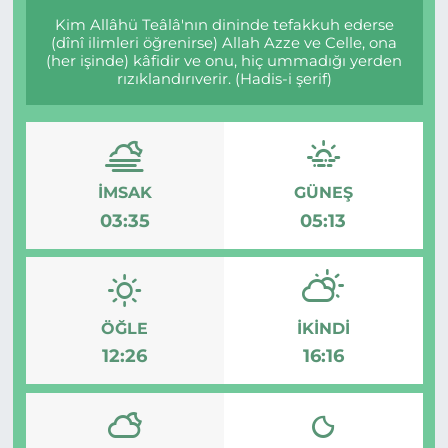
Kim Allâhü Teâlâ'nın dininde tefakkuh ederse
(dînî ilimleri öğrenirse) Allah Azze ve Celle, ona
(her işinde) kâfidir ve onu, hiç ummadığı yerden
rızıklandırıverir. (Hadis-i şerif)
İMSAK
GÜNEŞ
03:35
05:13
ÖĞLE
İKINDI
12:26
16:16