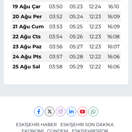
19 Ağu Çar
03:50
05:23
12:24
16:10
1
20 Ağu Per
03:52
05:24
12:23
16:09
1
21 Ağu Cum
03:53
05:25
12:23
16:09
1
22 Ağu Cts
03:54
05:26
12:23
16:08
1
23 Ağu Paz
03:56
05:27
12:23
16:07
1
24 Ağu Pts
03:57
05:28
12:22
16:06
1
25 Ağu Sal
03:58
05:29
12:22
16:06
1
ESKİŞEHİR HABER
ESKİŞEHİR SON DAKİKA
EKONOMİ
GÜNDEM
ESKİŞEHİRSPOR