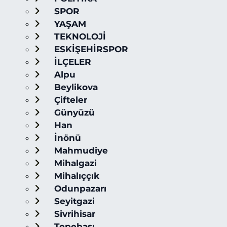
SPOR
YAŞAM
TEKNOLOJİ
ESKİŞEHİRSPOR
İLÇELER
Alpu
Beylikova
Çifteler
Günyüzü
Han
İnönü
Mahmudiye
Mihalgazi
Mihalıççık
Odunpazarı
Seyitgazi
Sivrihisar
Tepebaşı