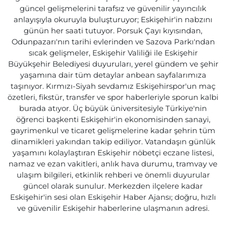
güncel gelişmelerini tarafsız ve güvenilir yayıncılık
anlayışıyla okuruyla buluşturuyor; Eskişehir'in nabzını
günün her saati tutuyor. Porsuk Çayı kıyısından,
Odunpazarı'nın tarihi evlerinden ve Sazova Parkı'ndan
sıcak gelişmeler, Eskişehir Valiliği ile Eskişehir
Büyükşehir Belediyesi duyuruları, yerel gündem ve şehir
yaşamına dair tüm detaylar anbean sayfalarımıza
taşınıyor. Kırmızı-Siyah sevdamız Eskişehirspor'un maç
özetleri, fikstür, transfer ve spor haberleriyle sporun kalbi
burada atıyor. Üç büyük üniversitesiyle Türkiye'nin
öğrenci başkenti Eskişehir'in ekonomisinden sanayi,
gayrimenkul ve ticaret gelişmelerine kadar şehrin tüm
dinamikleri yakından takip ediliyor. Vatandaşın günlük
yaşamını kolaylaştıran Eskişehir nöbetçi eczane listesi,
namaz ve ezan vakitleri, anlık hava durumu, tramvay ve
ulaşım bilgileri, etkinlik rehberi ve önemli duyurular
güncel olarak sunulur. Merkezden ilçelere kadar
Eskişehir'in sesi olan Eskişehir Haber Ajansı; doğru, hızlı
ve güvenilir Eskişehir haberlerine ulaşmanın adresi.