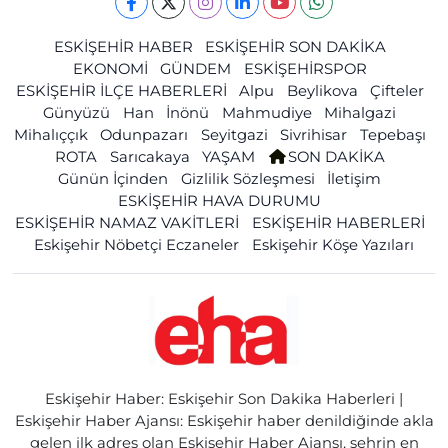
ESKİŞEHİR HABER
ESKİŞEHİR SON DAKİKA
EKONOMİ
GÜNDEM
ESKİŞEHİRSPOR
ESKİŞEHİR İLÇE HABERLERİ
Alpu
Beylikova
Çifteler
Günyüzü
Han
İnönü
Mahmudiye
Mihalgazi
Mihalıççık
Odunpazarı
Seyitgazi
Sivrihisar
Tepebaşı
ROTA
Sarıcakaya
YAŞAM
SON DAKİKA
Günün İçinden
Gizlilik Sözleşmesi
İletişim
ESKİŞEHİR HAVA DURUMU
ESKİŞEHİR NAMAZ VAKİTLERİ
ESKİŞEHİR HABERLERİ
Eskişehir Nöbetçi Eczaneler
Eskişehir Köşe Yazıları
Eskişehir Haber: Eskişehir Son Dakika Haberleri |
Eskişehir Haber Ajansı: Eskişehir haber denildiğinde akla
gelen ilk adres olan Eskişehir Haber Ajansı, şehrin en