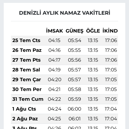
DENİZLİ AYLIK NAMAZ VAKITLERI
İMSAK
GÜNEŞ
ÖĞLE
İKINDI
A
25 Tem Cts
04:15
05:54
13:15
17:06
2
26 Tem Paz
04:16
05:55
13:15
17:06
2
27 Tem Pts
04:17
05:56
13:15
17:06
2
28 Tem Sal
04:19
05:57
13:15
17:05
2
29 Tem Çar
04:20
05:57
13:15
17:05
2
30 Tem Per
04:21
05:58
13:15
17:05
2
31 Tem Cum
04:22
05:59
13:15
17:05
2
1 Ağu Cts
04:24
06:00
13:15
17:04
2
2 Ağu Paz
04:25
06:01
13:15
17:04
2
3 Ağu Pts
04:26
06:02
13:15
17:04
2