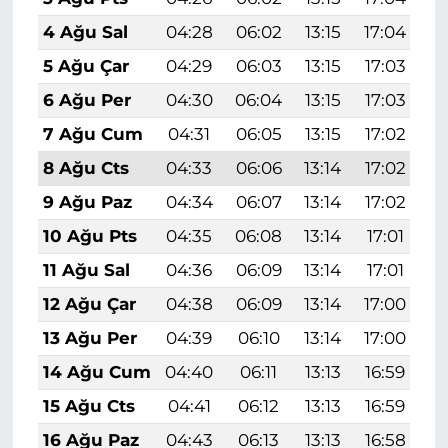
4 Ağu Sal
04:28
06:02
13:15
17:04
2
5 Ağu Çar
04:29
06:03
13:15
17:03
2
6 Ağu Per
04:30
06:04
13:15
17:03
2
7 Ağu Cum
04:31
06:05
13:15
17:02
2
8 Ağu Cts
04:33
06:06
13:14
17:02
2
9 Ağu Paz
04:34
06:07
13:14
17:02
2
10 Ağu Pts
04:35
06:08
13:14
17:01
2
11 Ağu Sal
04:36
06:09
13:14
17:01
2
12 Ağu Çar
04:38
06:09
13:14
17:00
2
13 Ağu Per
04:39
06:10
13:14
17:00
2
14 Ağu Cum
04:40
06:11
13:13
16:59
2
15 Ağu Cts
04:41
06:12
13:13
16:59
2
16 Ağu Paz
04:43
06:13
13:13
16:58
2