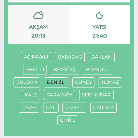
AKŞAM
YATSI
20:13
21:40
ACIPAYAM
BABADAĞ
BAKLAN
BEKİLLİ
BEYAĞAÇ
BOZKURT
BULDAN
DENİZLİ
GÜNEY
HONAZ
KALE
SARAYKÖY
SERİNHİSAR
TAVAS
ÇAL
ÇAMELİ
ÇARDAK
ÇİVRİL