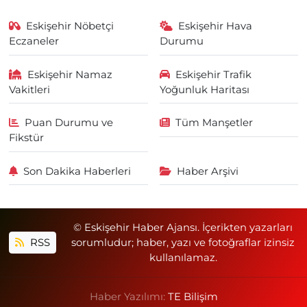
Eskişehir Nöbetçi
Eskişehir Hava
Eczaneler
Durumu
Eskişehir Namaz
Eskişehir Trafik
Vakitleri
Yoğunluk Haritası
Puan Durumu ve
Tüm Manşetler
Fikstür
Son Dakika Haberleri
Haber Arşivi
© Eskişehir Haber Ajansı. İçerikten yazarları
RSS
sorumludur; haber, yazı ve fotoğraflar izinsiz
kullanılamaz.
Haber Yazılımı:
TE Bilişim