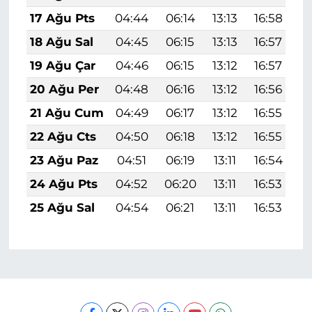
17 Ağu Pts
04:44
06:14
13:13
16:58
2
18 Ağu Sal
04:45
06:15
13:13
16:57
2
19 Ağu Çar
04:46
06:15
13:12
16:57
2
20 Ağu Per
04:48
06:16
13:12
16:56
1
21 Ağu Cum
04:49
06:17
13:12
16:55
1
22 Ağu Cts
04:50
06:18
13:12
16:55
1
23 Ağu Paz
04:51
06:19
13:11
16:54
1
24 Ağu Pts
04:52
06:20
13:11
16:53
1
25 Ağu Sal
04:54
06:21
13:11
16:53
1