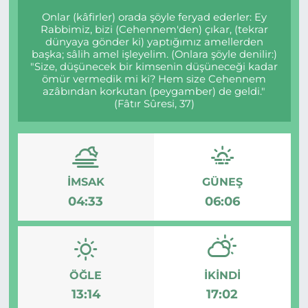
Onlar (kâfirler) orada şöyle feryad ederler: Ey
Rabbimiz, bizi (Cehennem'den) çıkar, (tekrar
dünyaya gönder ki) yaptığımız amellerden
başka; sâlih amel işleyelim. (Onlara şöyle denilir:)
"Size, düşünecek bir kimsenin düşüneceği kadar
ömür vermedik mi ki? Hem size Cehennem
azâbından korkutan (peygamber) de geldi."
(Fâtır Sûresi, 37)
İMSAK
GÜNEŞ
04:33
06:06
ÖĞLE
İKINDI
13:14
17:02