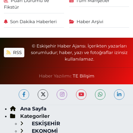
Puan Durumu ve
Tüm Manşetler
Fikstür
Son Dakika Haberleri
Haber Arşivi
© Eskişehir Haber Ajansı. İçerikten yazarları
RSS
sorumludur; haber, yazı ve fotoğraflar izinsiz
kullanılamaz.
Haber Yazılımı:
TE Bilişim
Ana Sayfa
Kategoriler
ESKİŞEHİR
EKONOMİ