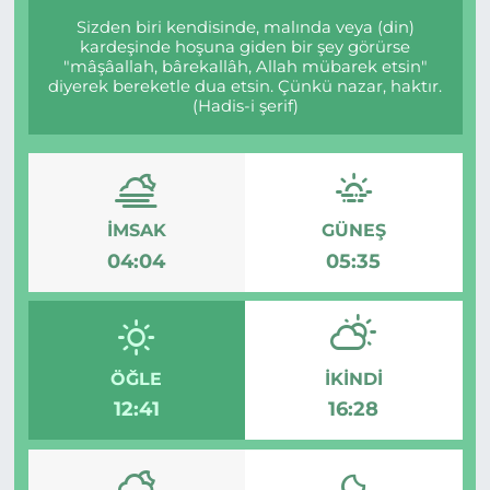
Sizden biri kendisinde, malında veya (din)
kardeşinde hoşuna giden bir şey görürse
"mâşâallah, bârekallâh, Allah mübarek etsin"
diyerek bereketle dua etsin. Çünkü nazar, haktır.
(Hadis-i şerif)
İMSAK
GÜNEŞ
04:04
05:35
ÖĞLE
İKINDI
12:41
16:28