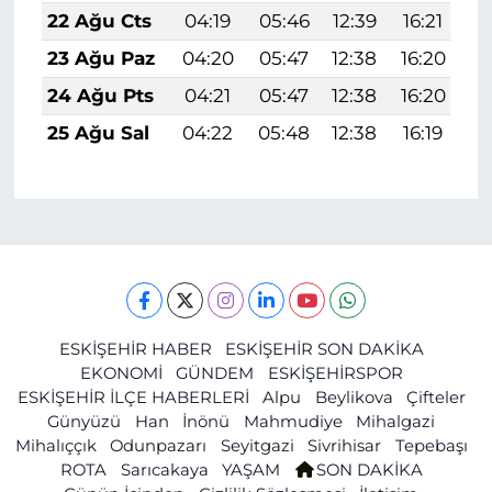
22 Ağu Cts
04:19
05:46
12:39
16:21
1
23 Ağu Paz
04:20
05:47
12:38
16:20
1
24 Ağu Pts
04:21
05:47
12:38
16:20
1
25 Ağu Sal
04:22
05:48
12:38
16:19
1
ESKİŞEHİR HABER
ESKİŞEHİR SON DAKİKA
EKONOMİ
GÜNDEM
ESKİŞEHİRSPOR
ESKİŞEHİR İLÇE HABERLERİ
Alpu
Beylikova
Çifteler
Günyüzü
Han
İnönü
Mahmudiye
Mihalgazi
Mihalıççık
Odunpazarı
Seyitgazi
Sivrihisar
Tepebaşı
ROTA
Sarıcakaya
YAŞAM
SON DAKİKA