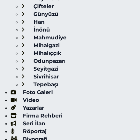
Çifteler
Günyüzü
Han
İnönü
Mahmudiye
Mihalgazi
Mihalıççık
Odunpazarı
Seyitgazi
Sivrihisar
Tepebaşı
Foto Galeri
Video
Yazarlar
Firma Rehberi
Seri İlan
Röportaj
Biyografi