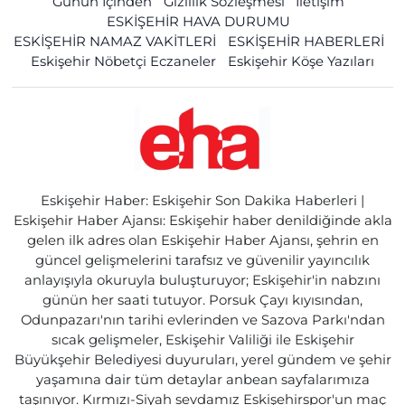
Günün İçinden
Gizlilik Sözleşmesi
İletişim
ESKİŞEHİR HAVA DURUMU
ESKİŞEHİR NAMAZ VAKİTLERİ
ESKİŞEHİR HABERLERİ
Eskişehir Nöbetçi Eczaneler
Eskişehir Köşe Yazıları
Eskişehir Haber: Eskişehir Son Dakika Haberleri |
Eskişehir Haber Ajansı: Eskişehir haber denildiğinde akla
gelen ilk adres olan Eskişehir Haber Ajansı, şehrin en
güncel gelişmelerini tarafsız ve güvenilir yayıncılık
anlayışıyla okuruyla buluşturuyor; Eskişehir'in nabzını
günün her saati tutuyor. Porsuk Çayı kıyısından,
Odunpazarı'nın tarihi evlerinden ve Sazova Parkı'ndan
sıcak gelişmeler, Eskişehir Valiliği ile Eskişehir
Büyükşehir Belediyesi duyuruları, yerel gündem ve şehir
yaşamına dair tüm detaylar anbean sayfalarımıza
taşınıyor. Kırmızı-Siyah sevdamız Eskişehirspor'un maç