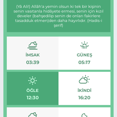
(Yâ Ali!) Allâh'a yemin olsun ki tek bir kişinin
senin vasıtanla hidâyete ermesi, senin için kızıl
develer (bahşedilip senin de onları fakirlere
tasadduk etmen)den daha hayırlıdır. (Hadis-i
şerif)
İMSAK
GÜNEŞ
03:39
05:17
ÖĞLE
İKINDI
12:30
16:20