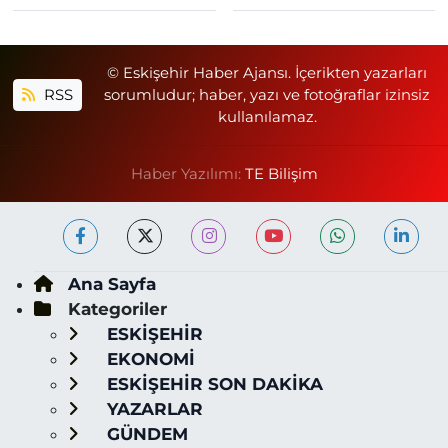
© Eskişehir Haber Ajansı. İçerikten yazarları
RSS
sorumludur; haber, yazı ve fotoğraflar izinsiz
kullanılamaz.
Haber Yazılımı:
TE Bilişim
Ana Sayfa
Kategoriler
ESKİŞEHİR
EKONOMİ
ESKİŞEHİR SON DAKİKA
YAZARLAR
GÜNDEM