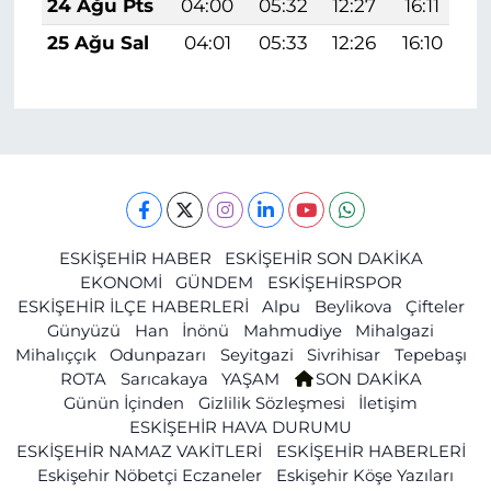
24 Ağu Pts
04:00
05:32
12:27
16:11
1
25 Ağu Sal
04:01
05:33
12:26
16:10
1
ESKİŞEHİR HABER
ESKİŞEHİR SON DAKİKA
EKONOMİ
GÜNDEM
ESKİŞEHİRSPOR
ESKİŞEHİR İLÇE HABERLERİ
Alpu
Beylikova
Çifteler
Günyüzü
Han
İnönü
Mahmudiye
Mihalgazi
Mihalıççık
Odunpazarı
Seyitgazi
Sivrihisar
Tepebaşı
ROTA
Sarıcakaya
YAŞAM
SON DAKİKA
Günün İçinden
Gizlilik Sözleşmesi
İletişim
ESKİŞEHİR HAVA DURUMU
ESKİŞEHİR NAMAZ VAKİTLERİ
ESKİŞEHİR HABERLERİ
Eskişehir Nöbetçi Eczaneler
Eskişehir Köşe Yazıları