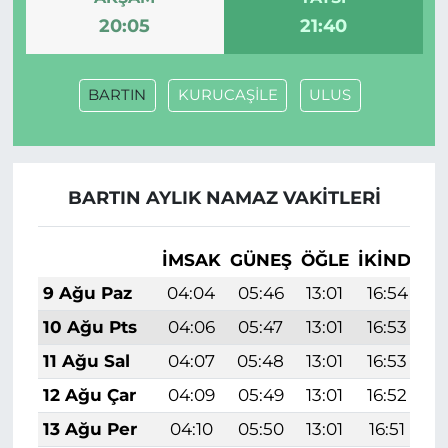
20:05
21:40
BARTIN
KURUCAŞİLE
ULUS
BARTIN AYLIK NAMAZ VAKITLERI
İMSAK
GÜNEŞ
ÖĞLE
İKINDI
A
9 Ağu Paz
04:04
05:46
13:01
16:54
2
10 Ağu Pts
04:06
05:47
13:01
16:53
2
11 Ağu Sal
04:07
05:48
13:01
16:53
2
12 Ağu Çar
04:09
05:49
13:01
16:52
2
13 Ağu Per
04:10
05:50
13:01
16:51
2