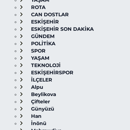
YAŞAM
ROTA
CAN DOSTLAR
ESKİŞEHİR
ESKİŞEHİR SON DAKİKA
GÜNDEM
POLİTİKA
SPOR
YAŞAM
TEKNOLOJİ
ESKİŞEHİRSPOR
İLÇELER
Alpu
Beylikova
Çifteler
Günyüzü
Han
İnönü