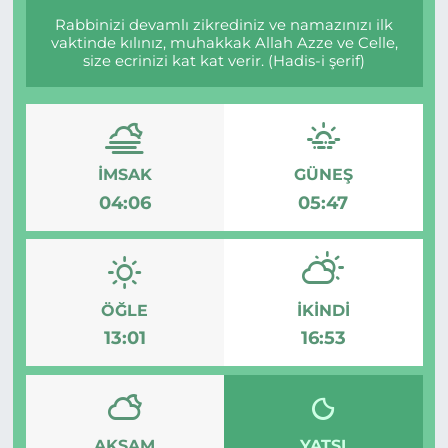
Rabbinizi devamlı zikrediniz ve namazınızı ilk
vaktinde kılınız, muhakkak Allah Azze ve Celle,
size ecrinizi kat kat verir. (Hadis-i şerif)
İMSAK
GÜNEŞ
04:06
05:47
ÖĞLE
İKINDI
13:01
16:53
AKŞAM
YATSI