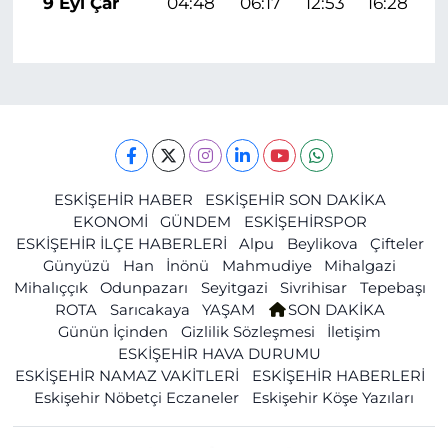
9 Eyl Çar
04:48
06:17
12:53
16:28
1
ESKİŞEHİR HABER
ESKİŞEHİR SON DAKİKA
EKONOMİ
GÜNDEM
ESKİŞEHİRSPOR
ESKİŞEHİR İLÇE HABERLERİ
Alpu
Beylikova
Çifteler
Günyüzü
Han
İnönü
Mahmudiye
Mihalgazi
Mihalıççık
Odunpazarı
Seyitgazi
Sivrihisar
Tepebaşı
ROTA
Sarıcakaya
YAŞAM
SON DAKİKA
Günün İçinden
Gizlilik Sözleşmesi
İletişim
ESKİŞEHİR HAVA DURUMU
ESKİŞEHİR NAMAZ VAKİTLERİ
ESKİŞEHİR HABERLERİ
Eskişehir Nöbetçi Eczaneler
Eskişehir Köşe Yazıları