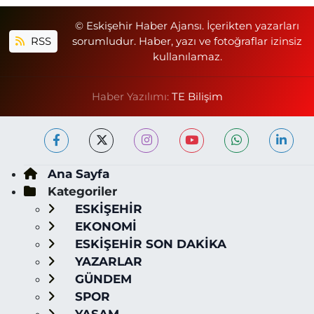
© Eskişehir Haber Ajansı. İçerikten yazarları
RSS
sorumludur. Haber, yazı ve fotoğraflar izinsiz
kullanılamaz.
Haber Yazılımı:
TE Bilişim
Ana Sayfa
Kategoriler
ESKİŞEHİR
EKONOMİ
ESKİŞEHİR SON DAKİKA
YAZARLAR
GÜNDEM
SPOR