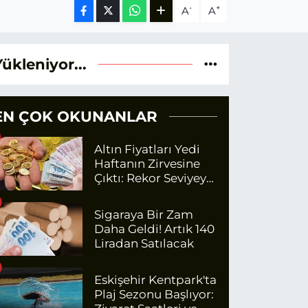
-
+
A
A
Yükleniyor...
EN ÇOK OKUNANLAR
Altın Fiyatları Yedi
Haftanın Zirvesine
Çıktı: Rekor Seviyeye
Yaklaşıyor
Sigaraya Bir Zam
Daha Geldi! Artık 140
Liradan Satılacak
Eskişehir Kentpark'ta
Plaj Sezonu Başlıyor: