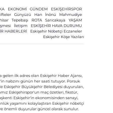
İKA
EKONOMİ
GÜNDEM
ESKİŞEHİRSPOR
ifteler
Günyüzü
Han
İnönü
Mahmudiye
ihisar
Tepebaşı
ROTA
Sarıcakaya
YAŞAM
leşmesi
İletişim
ESKİŞEHİR HAVA DURUMU
İR HABERLERİ
Eskişehir Nöbetçi Eczaneler
Eskişehir Köşe Yazıları
a gelen ilk adres olan Eskişehir Haber Ajansı,
ir'in nabzını günün her saati tutuyor. Porsuk
ile Eskişehir Büyükşehir Belediyesi duyuruları,
ız Eskişehirspor'un maç özetleri, fikstür,
başkenti Eskişehir'in ekonomisinden sanayi,
nlük yaşamını kolaylaştıran Eskişehir nöbetçi
i ve önemli duyurular güncel olarak sunulur.