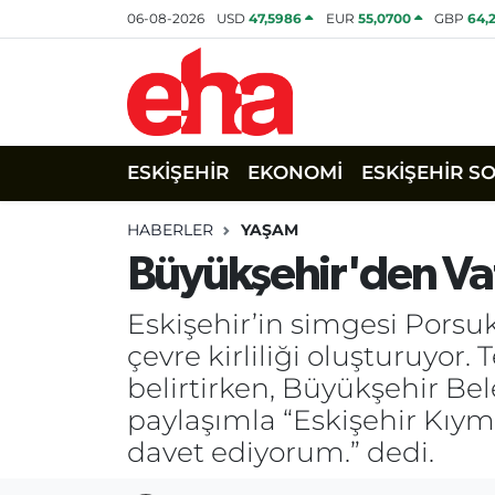
06-08-2026
USD
47,5986
EUR
55,0700
GBP
64,
ESKİŞEHİR
EKONOMİ
ESKİŞEHİR S
HABERLER
YAŞAM
Büyükşehir'den Vat
Eskişehir’in simgesi Porsuk
çevre kirliliği oluşturuyor.
belirtirken, Büyükşehir Be
paylaşımla “Eskişehir Kıym
davet ediyorum.” dedi.