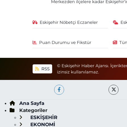
Merkezden ilçelere kadar Eskişehir'in
Eskişehir Nöbetçi Eczaneler
Es
Puan Durumu ve Fikstür
Tüm
© Eskişehir Haber Ajansı. İçerikte
RSS
izinsiz kullanılamaz.
Ana Sayfa
Kategoriler
ESKİŞEHİR
EKONOMİ