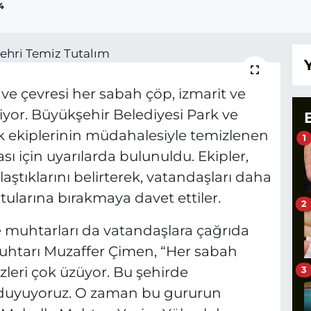
4
ve çevresi her sabah çöp, izmarit ve
kiyor. Büyükşehir Belediyesi Park ve
ik ekiplerinin müdahalesiyle temizlenen
1
ı için uyarılarda bulunuldu. Ekipler,
aştıklarını belirterek, vatandaşları daha
tularına bırakmaya davet ettiler.
2
muhtarları da vatandaşlara çağrıda
htarı Muzaffer Çimen, “Her sabah
zleri çok üzüyor. Bu şehirde
3
duyuyoruz. O zaman bu gururun