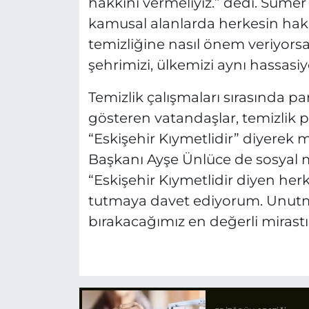
hakkını vermeliyiz.” dedi. Süme
kamusal alanlarda herkesin hak
temizliğine nasıl önem veriyors
şehrimizi, ülkemizi aynı hassasiy
Temizlik çalışmaları sırasında 
gösteren vatandaşlar, temizlik 
“Eskişehir Kıymetlidir” diyerek 
Başkanı Ayşe Ünlüce de sosyal 
“Eskişehir Kıymetlidir diyen he
tutmaya davet ediyorum. Unutma
bırakacağımız en değerli mirastır.