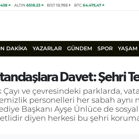
2438
ALTIN
6518.23
BİST
13.703
BTC
64.475,47
ON DAKİKA
YAZARLAR
GÜNDEM
SPOR
YAŞAM
andaşlara Davet: Şehri T
 Çayı ve çevresindeki parklarda, vata
 Temizlik personelleri her sabah aynı 
lediye Başkanı Ayşe Ünlüce de sosya
etlidir diyen herkesi bu şehri koru