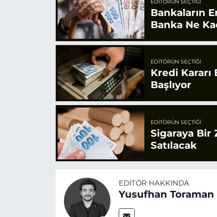
EDITÖRÜN SEÇTIĞI
Bankaların E
Banka Ne Ka
EDITÖRÜN SEÇTIĞI
Kredi Kararı
Başlıyor
EDITÖRÜN SEÇTIĞI
Sigaraya Bir
Satılacak
EDITÖR HAKKINDA
Yusufhan Toraman