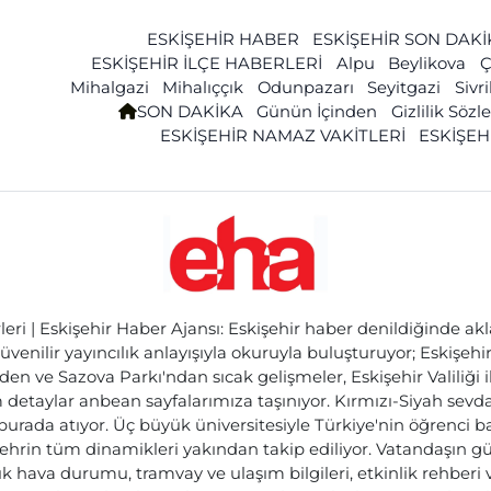
ESKİŞEHİR HABER
ESKİŞEHİR SON DAK
ESKİŞEHİR İLÇE HABERLERİ
Alpu
Beylikova
Ç
Mihalgazi
Mihalıççık
Odunpazarı
Seyitgazi
Sivr
SON DAKİKA
Günün İçinden
Gizlilik Söz
ESKİŞEHİR NAMAZ VAKİTLERİ
ESKİŞEH
ri | Eskişehir Haber Ajansı: Eskişehir haber denildiğinde akl
üvenilir yayıncılık anlayışıyla okuruyla buluşturuyor; Eskişeh
den ve Sazova Parkı'ndan sıcak gelişmeler, Eskişehir Valiliği 
etaylar anbean sayfalarımıza taşınıyor. Kırmızı-Siyah sevdam
 burada atıyor. Üç büyük üniversitesiyle Türkiye'nin öğrenci 
ehrin tüm dinamikleri yakından takip ediliyor. Vatandaşın gü
lık hava durumu, tramvay ve ulaşım bilgileri, etkinlik rehber