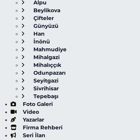
Alpu
Beylikova
Çifteler
Günyüzü
Han
İnönü
Mahmudiye
Mihalgazi
Mihalıççık
Odunpazarı
Seyitgazi
Sivrihisar
Tepebaşı
Foto Galeri
Video
Yazarlar
Firma Rehberi
Seri İlan