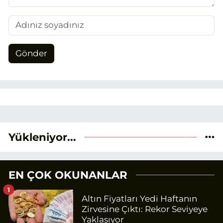
Gönder
Yükleniyor...
EN ÇOK OKUNANLAR
1
Altın Fiyatları Yedi Haftanın
Zirvesine Çıktı: Rekor Seviyeye
Yaklaşıyor