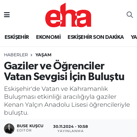
ESKİŞEHİR
EKONOMİ
ESKİŞEHİR SON DAKİKA
Y
HABERLER
YAŞAM
Gaziler ve Öğrenciler
Vatan Sevgisi İçin Buluştu
Eskişehir'de Vatan ve Kahramanlık
Buluşması etkinliği aracılığıyla gaziler
Kenan Yalçın Anadolu Lisesi öğrencileriyle
buluştu.
BUSE KUŞCU
30.11.2024 - 10:58
EDITÖR
YAYINLANMA