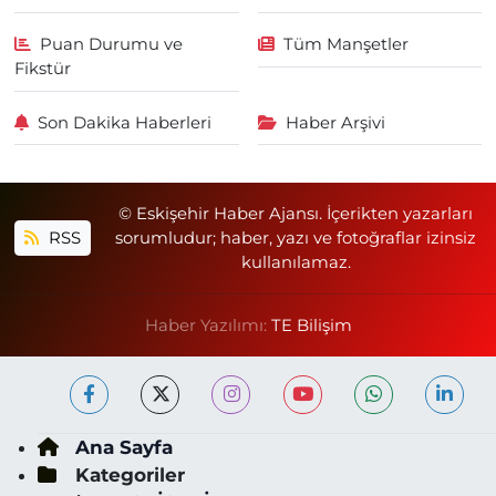
Puan Durumu ve
Tüm Manşetler
Fikstür
Son Dakika Haberleri
Haber Arşivi
© Eskişehir Haber Ajansı. İçerikten yazarları
RSS
sorumludur; haber, yazı ve fotoğraflar izinsiz
kullanılamaz.
Haber Yazılımı:
TE Bilişim
Ana Sayfa
Kategoriler