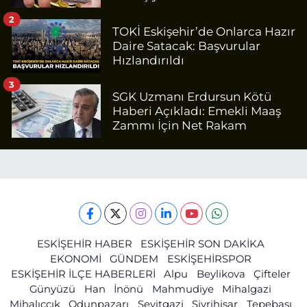
2
TOKİ Eskişehir’de Onlarca Hazır
Daire Satacak: Başvurular
Hızlandırıldı
3
SGK Uzmanı Erdursun Kötü
Haberi Açıkladı: Emekli Maaş
Zammı İçin Net Rakam
ESKİŞEHİR HABER
ESKİŞEHİR SON DAKİKA
EKONOMİ
GÜNDEM
ESKİŞEHİRSPOR
ESKİŞEHİR İLÇE HABERLERİ
Alpu
Beylikova
Çifteler
Günyüzü
Han
İnönü
Mahmudiye
Mihalgazi
Mihalıççık
Odunpazarı
Seyitgazi
Sivrihisar
Tepebaşı