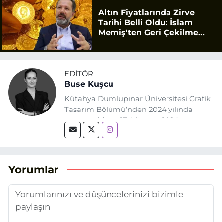
Altın Fiyatlarında Zirve
Tarihi Belli Oldu: İslam
Memiş'ten Geri Çekilme
Uyarısı
EDITÖR
Buse Kuşcu
Kütahya Dumlupınar Üniversitesi Grafik
Tasarım Bölümü’nden 2024 yılında
mezun oldum. 17 Ağustos 2024
tarihinde, Grafik Tasarım alanında staj
yaptığım Eskişehir Haber Ajansı’nda
(EHA) gazetecilik mesleğinin temel
unsurlarından biri olan merak
Yorumlar
duygusunun etkisiyle basın sektörüne
adım attım.