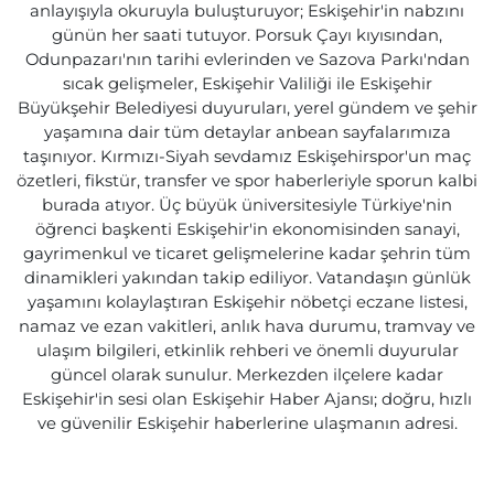
anlayışıyla okuruyla buluşturuyor; Eskişehir'in nabzını
günün her saati tutuyor. Porsuk Çayı kıyısından,
Odunpazarı'nın tarihi evlerinden ve Sazova Parkı'ndan
sıcak gelişmeler, Eskişehir Valiliği ile Eskişehir
Büyükşehir Belediyesi duyuruları, yerel gündem ve şehir
yaşamına dair tüm detaylar anbean sayfalarımıza
taşınıyor. Kırmızı-Siyah sevdamız Eskişehirspor'un maç
özetleri, fikstür, transfer ve spor haberleriyle sporun kalbi
burada atıyor. Üç büyük üniversitesiyle Türkiye'nin
öğrenci başkenti Eskişehir'in ekonomisinden sanayi,
gayrimenkul ve ticaret gelişmelerine kadar şehrin tüm
dinamikleri yakından takip ediliyor. Vatandaşın günlük
yaşamını kolaylaştıran Eskişehir nöbetçi eczane listesi,
namaz ve ezan vakitleri, anlık hava durumu, tramvay ve
ulaşım bilgileri, etkinlik rehberi ve önemli duyurular
güncel olarak sunulur. Merkezden ilçelere kadar
Eskişehir'in sesi olan Eskişehir Haber Ajansı; doğru, hızlı
ve güvenilir Eskişehir haberlerine ulaşmanın adresi.