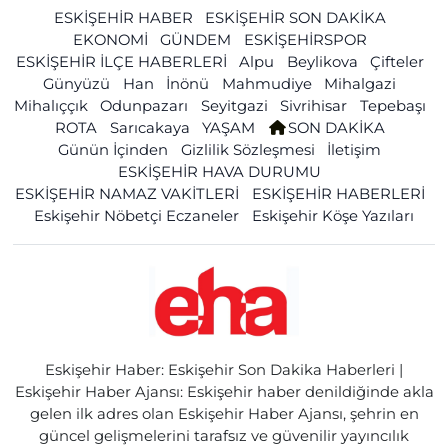
ESKİŞEHİR HABER
ESKİŞEHİR SON DAKİKA
EKONOMİ
GÜNDEM
ESKİŞEHİRSPOR
ESKİŞEHİR İLÇE HABERLERİ
Alpu
Beylikova
Çifteler
Günyüzü
Han
İnönü
Mahmudiye
Mihalgazi
Mihalıççık
Odunpazarı
Seyitgazi
Sivrihisar
Tepebaşı
ROTA
Sarıcakaya
YAŞAM
SON DAKİKA
Günün İçinden
Gizlilik Sözleşmesi
İletişim
ESKİŞEHİR HAVA DURUMU
ESKİŞEHİR NAMAZ VAKİTLERİ
ESKİŞEHİR HABERLERİ
Eskişehir Nöbetçi Eczaneler
Eskişehir Köşe Yazıları
Eskişehir Haber: Eskişehir Son Dakika Haberleri |
Eskişehir Haber Ajansı: Eskişehir haber denildiğinde akla
gelen ilk adres olan Eskişehir Haber Ajansı, şehrin en
güncel gelişmelerini tarafsız ve güvenilir yayıncılık