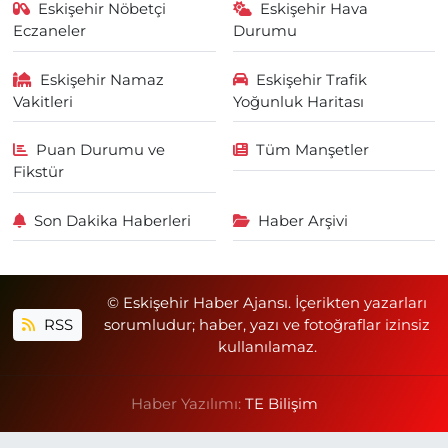
Eskişehir Nöbetçi
Eskişehir Hava
Eczaneler
Durumu
Eskişehir Namaz
Eskişehir Trafik
Vakitleri
Yoğunluk Haritası
Puan Durumu ve
Tüm Manşetler
Fikstür
Son Dakika Haberleri
Haber Arşivi
© Eskişehir Haber Ajansı. İçerikten yazarları
RSS
sorumludur; haber, yazı ve fotoğraflar izinsiz
kullanılamaz.
Haber Yazılımı:
TE Bilişim