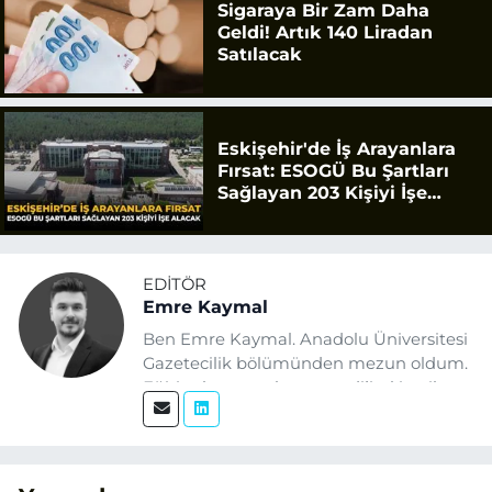
Sigaraya Bir Zam Daha
Geldi! Artık 140 Liradan
Satılacak
Eskişehir'de İş Arayanlara
Fırsat: ESOGÜ Bu Şartları
Sağlayan 203 Kişiyi İşe
Alacak
EDITÖR
Emre Kaymal
Ben Emre Kaymal. Anadolu Üniversitesi
Gazetecilik bölümünden mezun oldum.
Eğitim hayatım boyunca dijital içerik
üretimi ve arama motoru
optimizasyonu (SEO) alanlarına ilgi
duydum. Şu anda SEO odaklı içerikler
üretiyorum. Haberlerimde güncel