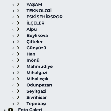
YAŞAM
TEKNOLOJİ
ESKİŞEHİRSPOR
İLÇELER
Alpu
Beylikova
Çifteler
Günyüzü
Han
İnönü
Mahmudiye
Mihalgazi
Mihalıççık
Odunpazarı
Seyitgazi
Sivrihisar
Tepebaşı
Foto Galeri