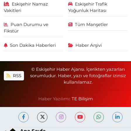
Eskişehir Namaz
Eskişehir Trafik
Vakitleri
Yoğunluk Haritası
Puan Durumu ve
Tüm Manşetler
Fikstür
Son Dakika Haberleri
Haber Arşivi
© Eskişehir Haber Ajansı. İçerikten yazarları
RSS
sorumludur. Haber, yazı ve fotoğraflar izinsiz
kullanılamaz.
Haber Yazılımı:
TE Bilişim