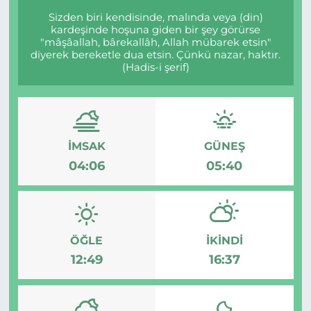
Sizden biri kendisinde, malında veya (din)
kardeşinde hoşuna giden bir şey görürse
"mâşâallah, bârekallâh, Allah mübarek etsin"
diyerek bereketle dua etsin. Çünkü nazar, haktır.
(Hadis-i şerif)
İMSAK
GÜNEŞ
04:06
05:40
ÖĞLE
İKINDI
12:49
16:37