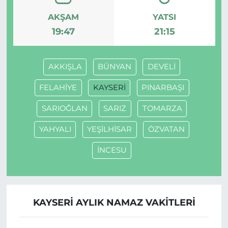
AKŞAM
YATSI
19:47
21:15
AKKIŞLA
BÜNYAN
DEVELİ
FELAHİYE
KAYSERİ
PINARBAŞI
SARIOĞLAN
SARIZ
TOMARZA
YAHYALI
YEŞİLHİSAR
ÖZVATAN
İNCESU
KAYSERİ AYLIK NAMAZ VAKITLERI