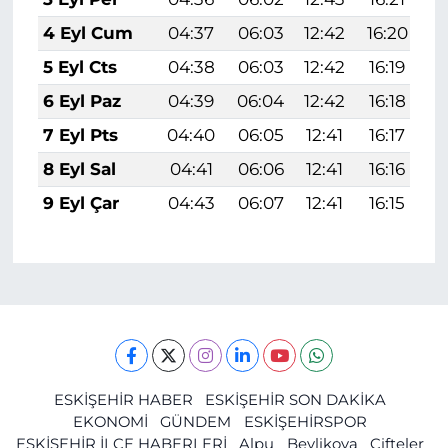
4 Eyl Cum
04:37
06:03
12:42
16:20
1
5 Eyl Cts
04:38
06:03
12:42
16:19
1
6 Eyl Paz
04:39
06:04
12:42
16:18
1
7 Eyl Pts
04:40
06:05
12:41
16:17
1
8 Eyl Sal
04:41
06:06
12:41
16:16
1
9 Eyl Çar
04:43
06:07
12:41
16:15
1
ESKİŞEHİR HABER
ESKİŞEHİR SON DAKİKA
EKONOMİ
GÜNDEM
ESKİŞEHİRSPOR
ESKİŞEHİR İLÇE HABERLERİ
Alpu
Beylikova
Çifteler