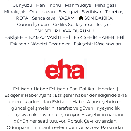
Günyüzü
Han
İnönü
Mahmudiye
Mihalgazi
Mihalıççık
Odunpazarı
Seyitgazi
Sivrihisar
Tepebaşı
ROTA
Sarıcakaya
YAŞAM
SON DAKİKA
Günün İçinden
Gizlilik Sözleşmesi
İletişim
ESKİŞEHİR HAVA DURUMU
ESKİŞEHİR NAMAZ VAKİTLERİ
ESKİŞEHİR HABERLERİ
Eskişehir Nöbetçi Eczaneler
Eskişehir Köşe Yazıları
Eskişehir Haber: Eskişehir Son Dakika Haberleri |
Eskişehir Haber Ajansı: Eskişehir haber denildiğinde akla
gelen ilk adres olan Eskişehir Haber Ajansı, şehrin en
güncel gelişmelerini tarafsız ve güvenilir yayıncılık
anlayışıyla okuruyla buluşturuyor; Eskişehir'in nabzını
günün her saati tutuyor. Porsuk Çayı kıyısından,
Odunpazarı'nın tarihi evlerinden ve Sazova Parkı'ndan