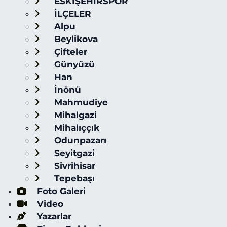
ESKİŞEHİRSPOR
İLÇELER
Alpu
Beylikova
Çifteler
Günyüzü
Han
İnönü
Mahmudiye
Mihalgazi
Mihalıççık
Odunpazarı
Seyitgazi
Sivrihisar
Tepebaşı
Foto Galeri
Video
Yazarlar