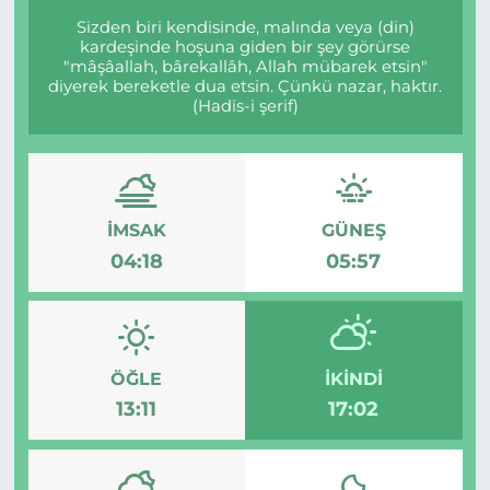
Sizden biri kendisinde, malında veya (din)
kardeşinde hoşuna giden bir şey görürse
"mâşâallah, bârekallâh, Allah mübarek etsin"
diyerek bereketle dua etsin. Çünkü nazar, haktır.
(Hadis-i şerif)
İMSAK
GÜNEŞ
04:18
05:57
ÖĞLE
İKINDI
13:11
17:02