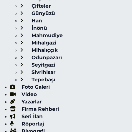
Çifteler
Günyüzü
Han
İnönü
Mahmudiye
Mihalgazi
Mihalıççık
Odunpazarı
Seyitgazi
Sivrihisar
Tepebaşı
Foto Galeri
Video
Yazarlar
Firma Rehberi
Seri İlan
Röportaj
Biyografi