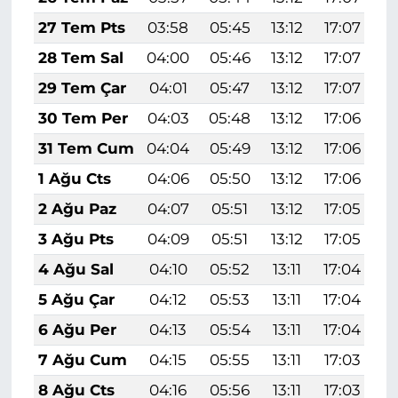
27 Tem Pts
03:58
05:45
13:12
17:07
2
28 Tem Sal
04:00
05:46
13:12
17:07
2
29 Tem Çar
04:01
05:47
13:12
17:07
2
30 Tem Per
04:03
05:48
13:12
17:06
2
31 Tem Cum
04:04
05:49
13:12
17:06
2
1 Ağu Cts
04:06
05:50
13:12
17:06
2
2 Ağu Paz
04:07
05:51
13:12
17:05
2
3 Ağu Pts
04:09
05:51
13:12
17:05
2
4 Ağu Sal
04:10
05:52
13:11
17:04
2
5 Ağu Çar
04:12
05:53
13:11
17:04
2
6 Ağu Per
04:13
05:54
13:11
17:04
2
7 Ağu Cum
04:15
05:55
13:11
17:03
2
8 Ağu Cts
04:16
05:56
13:11
17:03
2