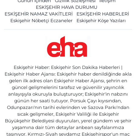
Günün İçinden
Gizlilik Sözleşmesi
İletişim
ESKİŞEHİR HAVA DURUMU
ESKİŞEHİR NAMAZ VAKİTLERİ
ESKİŞEHİR HABERLERİ
Eskişehir Nöbetçi Eczaneler
Eskişehir Köşe Yazıları
Eskişehir Haber: Eskişehir Son Dakika Haberleri |
Eskişehir Haber Ajansı: Eskişehir haber denildiğinde akla
gelen ilk adres olan Eskişehir Haber Ajansı, şehrin en
güncel gelişmelerini tarafsız ve güvenilir yayıncılık
anlayışıyla okuruyla buluşturuyor; Eskişehir'in nabzını
günün her saati tutuyor. Porsuk Çayı kıyısından,
Odunpazarı'nın tarihi evlerinden ve Sazova Parkı'ndan
sıcak gelişmeler, Eskişehir Valiliği ile Eskişehir
Büyükşehir Belediyesi duyuruları, yerel gündem ve şehir
yaşamına dair tüm detaylar anbean sayfalarımıza
taşınıyor. Kırmızı-Siyah sevdamız Eskişehirspor'un maç