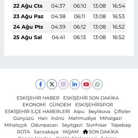
22 Ağu Cts
04:37
06:10
13:08
16:54
1
23 Ağu Paz
04:38
06:11
13:08
16:53
1
24 Ağu Pts
04:39
06:12
13:08
16:52
1
25 Ağu Sal
04:41
06:13
13:08
16:52
1
ESKİŞEHİR HABER
ESKİŞEHİR SON DAKİKA
EKONOMİ
GÜNDEM
ESKİŞEHİRSPOR
ESKİŞEHİR İLÇE HABERLERİ
Alpu
Beylikova
Çifteler
Günyüzü
Han
İnönü
Mahmudiye
Mihalgazi
Mihalıççık
Odunpazarı
Seyitgazi
Sivrihisar
Tepebaşı
ROTA
Sarıcakaya
YAŞAM
SON DAKİKA