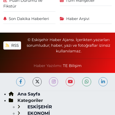
Puan Durumu ve
Tüm Manşetler
Fikstür
Son Dakika Haberleri
Haber Arşivi
© Eskişehir Haber Ajansı. İçerikten yazarları
RSS
sorumludur; haber, yazı ve fotoğraflar izinsiz
kullanılamaz.
Haber Yazılımı:
TE Bilişim
Ana Sayfa
Kategoriler
ESKİŞEHİR
EKONOMİ