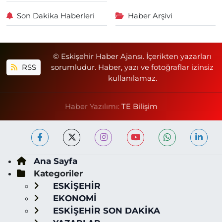
Son Dakika Haberleri
Haber Arşivi
© Eskişehir Haber Ajansı. İçerikten yazarları
RSS
sorumludur. Haber, yazı ve fotoğraflar izinsiz
kullanılamaz.
Haber Yazılımı:
TE Bilişim
Ana Sayfa
Kategoriler
ESKİŞEHİR
EKONOMİ
ESKİŞEHİR SON DAKİKA