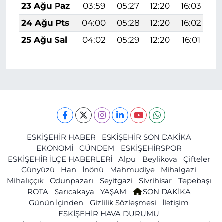
23 Ağu Paz
03:59
05:27
12:20
16:03
1
24 Ağu Pts
04:00
05:28
12:20
16:02
1
25 Ağu Sal
04:02
05:29
12:20
16:01
1
ESKİŞEHİR HABER
ESKİŞEHİR SON DAKİKA
EKONOMİ
GÜNDEM
ESKİŞEHİRSPOR
ESKİŞEHİR İLÇE HABERLERİ
Alpu
Beylikova
Çifteler
Günyüzü
Han
İnönü
Mahmudiye
Mihalgazi
Mihalıççık
Odunpazarı
Seyitgazi
Sivrihisar
Tepebaşı
ROTA
Sarıcakaya
YAŞAM
SON DAKİKA
Günün İçinden
Gizlilik Sözleşmesi
İletişim
ESKİŞEHİR HAVA DURUMU