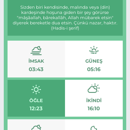
Sizden biri kendisinde, malında veya (din)
kardeşinde hoşuna giden bir şey görürse
"mâşâallah, bârekallâh, Allah mübarek etsin"
diyerek bereketle dua etsin. Çünkü nazar, haktır.
(Hadis-i şerif)
İMSAK
GÜNEŞ
03:43
05:16
ÖĞLE
İKINDI
12:23
16:10