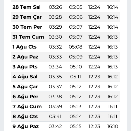
28 Tem Sal
03:26
05:05
12:24
16:14
1
29 Tem Çar
03:28
05:06
12:24
16:14
1
30 Tem Per
03:29
05:07
12:24
16:14
1
31 Tem Cum
03:30
05:07
12:24
16:13
1
1 Ağu Cts
03:32
05:08
12:24
16:13
1
2 Ağu Paz
03:33
05:09
12:24
16:13
1
3 Ağu Pts
03:34
05:10
12:24
16:13
1
4 Ağu Sal
03:35
05:11
12:23
16:12
1
5 Ağu Çar
03:37
05:12
12:23
16:12
1
6 Ağu Per
03:38
05:12
12:23
16:12
1
7 Ağu Cum
03:39
05:13
12:23
16:11
1
8 Ağu Cts
03:41
05:14
12:23
16:11
1
9 Ağu Paz
03:42
05:15
12:23
16:10
1