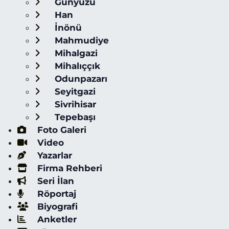
Günyüzü
Han
İnönü
Mahmudiye
Mihalgazi
Mihalıççık
Odunpazarı
Seyitgazi
Sivrihisar
Tepebaşı
Foto Galeri
Video
Yazarlar
Firma Rehberi
Seri İlan
Röportaj
Biyografi
Anketler