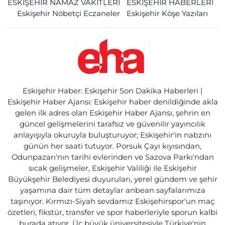
ESKİŞEHİR NAMAZ VAKİTLERİ
ESKİŞEHİR HABERLERİ
Eskişehir Nöbetçi Eczaneler
Eskişehir Köşe Yazıları
Eskişehir Haber: Eskişehir Son Dakika Haberleri |
Eskişehir Haber Ajansı: Eskişehir haber denildiğinde akla
gelen ilk adres olan Eskişehir Haber Ajansı, şehrin en
güncel gelişmelerini tarafsız ve güvenilir yayıncılık
anlayışıyla okuruyla buluşturuyor; Eskişehir'in nabzını
günün her saati tutuyor. Porsuk Çayı kıyısından,
Odunpazarı'nın tarihi evlerinden ve Sazova Parkı'ndan
sıcak gelişmeler, Eskişehir Valiliği ile Eskişehir
Büyükşehir Belediyesi duyuruları, yerel gündem ve şehir
yaşamına dair tüm detaylar anbean sayfalarımıza
taşınıyor. Kırmızı-Siyah sevdamız Eskişehirspor'un maç
özetleri, fikstür, transfer ve spor haberleriyle sporun kalbi
burada atıyor. Üç büyük üniversitesiyle Türkiye'nin