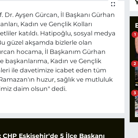
of. Dr. Ayşen Gürcan, İl Başkanı Gürhan
anları, Kadın ve Gençlik Kolları
etliler katıldı. Hatipoğlu, sosyal medya
1
u güzel akşamda bizlerle olan
 Gürcan hocama, İl Başkanım Gürhan
çe başkanlarıma, Kadın ve Gençlik
2
leri ile davetimize icabet eden tüm
 Ramazan'ın huzur, sağlık ve mutluluk
ğimiz daim olsun" dedi.
3
CHP Eskişehir'de 5 İlçe Başkanı