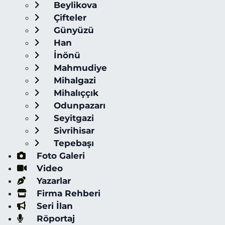
Beylikova
Çifteler
Günyüzü
Han
İnönü
Mahmudiye
Mihalgazi
Mihalıççık
Odunpazarı
Seyitgazi
Sivrihisar
Tepebaşı
Foto Galeri
Video
Yazarlar
Firma Rehberi
Seri İlan
Röportaj