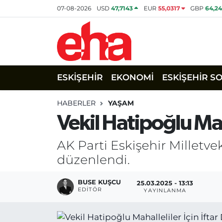
07-08-2026
USD
47,7143
EUR
55,0317
GBP
64,2
ESKİŞEHİR
EKONOMİ
ESKİŞEHİR S
HABERLER
YAŞAM
Vekil Hatipoğlu Maha
AK Parti Eskişehir Milletv
düzenlendi.
BUSE KUŞCU
25.03.2025 - 13:13
EDITÖR
YAYINLANMA