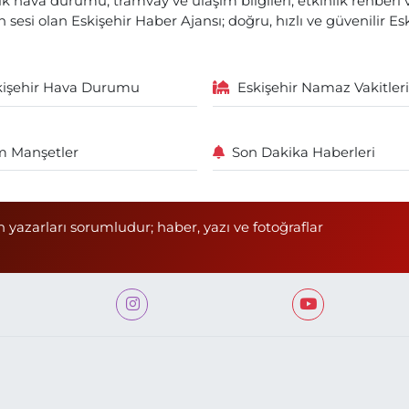
lık hava durumu, tramvay ve ulaşım bilgileri, etkinlik rehber
 sesi olan Eskişehir Haber Ajansı; doğru, hızlı ve güvenilir E
kişehir Hava Durumu
Eskişehir Namaz Vakitleri
 Manşetler
Son Dakika Haberleri
n yazarları sorumludur; haber, yazı ve fotoğraflar