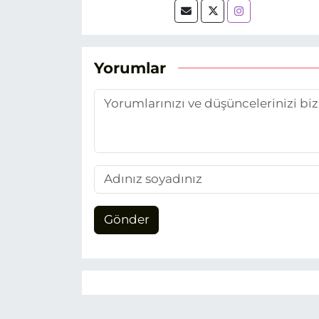
biri olan merak duygusunun
Yorumlar
Gönder