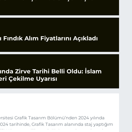
 Fındık Alım Fiyatlarını Açıkladı
rında Zirve Tarihi Belli Oldu: İslam
ri Çekilme Uyarısı
sitesi Grafik Tasarım Bölümü’nden 2024 yılında
24 tarihinde, Grafik Tasarım alanında staj yaptığım
 (EHA) gazetecilik mesleğinin temel unsurlarından