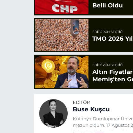
Belli Oldu
EDITÖRÜN SEÇTIĞI
TMO 2026 Yılı
EDITÖRÜN SEÇTIĞI
Altın Fiyatla
Memiş'ten Ge
EDITÖR
Buse Kuşcu
Kütahya Dumlupınar Üniver
mezun oldum. 17 Ağustos 20
Eskişehir Haber Ajansı’nda