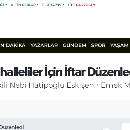
463
ALTIN
6510.40
BİST
13.799
BTC
64.225,61
ON DAKİKA
YAZARLAR
GÜNDEM
SPOR
YAŞAM
lleliler İçin İftar Düzenle
ekili Nebi Hatipoğlu Eskişehir Emek M