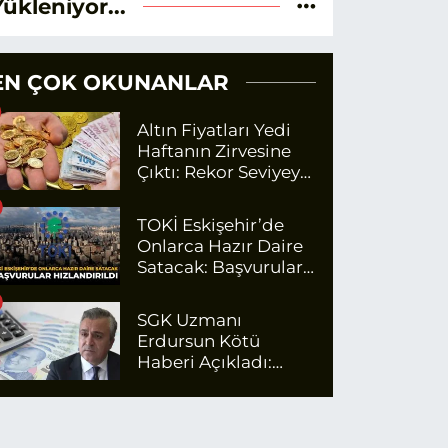
Yükleniyor...
EN ÇOK OKUNANLAR
Altın Fiyatları Yedi
Haftanın Zirvesine
Çıktı: Rekor Seviyeye
Yaklaşıyor
TOKİ Eskişehir’de
Onlarca Hazır Daire
Satacak: Başvurular
Hızlandırıldı
SGK Uzmanı
Erdursun Kötü
Haberi Açıkladı:
Emekli Maaş Zammı
İçin Net Rakam