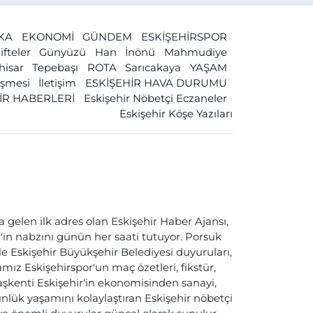
İKA
EKONOMİ
GÜNDEM
ESKİŞEHİRSPOR
ifteler
Günyüzü
Han
İnönü
Mahmudiye
ihisar
Tepebaşı
ROTA
Sarıcakaya
YAŞAM
leşmesi
İletişim
ESKİŞEHİR HAVA DURUMU
İR HABERLERİ
Eskişehir Nöbetçi Eczaneler
Eskişehir Köşe Yazıları
a gelen ilk adres olan Eskişehir Haber Ajansı,
ir'in nabzını günün her saati tutuyor. Porsuk
ile Eskişehir Büyükşehir Belediyesi duyuruları,
ız Eskişehirspor'un maç özetleri, fikstür,
başkenti Eskişehir'in ekonomisinden sanayi,
nlük yaşamını kolaylaştıran Eskişehir nöbetçi