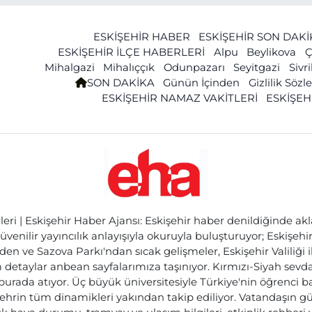
ESKİŞEHİR HABER
ESKİŞEHİR SON DAK
ESKİŞEHİR İLÇE HABERLERİ
Alpu
Beylikova
Ç
Mihalgazi
Mihalıççık
Odunpazarı
Seyitgazi
Sivr
SON DAKİKA
Günün İçinden
Gizlilik Söz
ESKİŞEHİR NAMAZ VAKİTLERİ
ESKİŞEH
ri | Eskişehir Haber Ajansı: Eskişehir haber denildiğinde akl
üvenilir yayıncılık anlayışıyla okuruyla buluşturuyor; Eskişeh
den ve Sazova Parkı'ndan sıcak gelişmeler, Eskişehir Valiliği 
etaylar anbean sayfalarımıza taşınıyor. Kırmızı-Siyah sevdam
 burada atıyor. Üç büyük üniversitesiyle Türkiye'nin öğrenci 
ehrin tüm dinamikleri yakından takip ediliyor. Vatandaşın gü