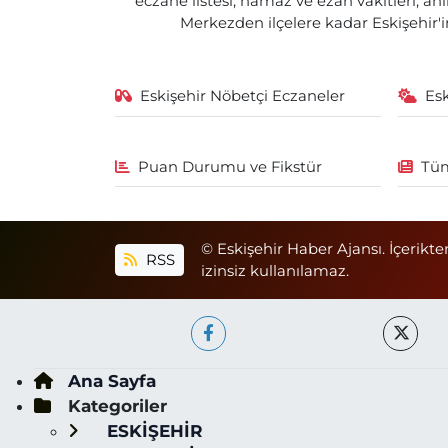
eczane listesi, namaz ve ezan vakitleri, an
Merkezden ilçelere kadar Eskişehir'in
Eskişehir Nöbetçi Eczaneler
Es
Puan Durumu ve Fikstür
Tüm
© Eskişehir Haber Ajansı. İçerikte
RSS
izinsiz kullanılamaz.
Ana Sayfa
Kategoriler
ESKİŞEHİR