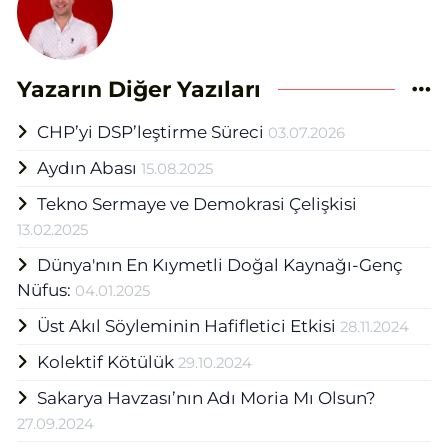
Yazarın Diğer Yazıları
CHP’yi DSP’leştirme Süreci
03.07.2026
Aydın Abası
15.08.2025
Tekno Sermaye ve Demokrasi Çelişkisi
13.02.2025
Dünya'nın En Kıymetli Doğal Kaynağı-Genç
Nüfus:
04.01.2025
Üst Akıl Söyleminin Hafifletici Etkisi
28.11.2024
Kolektif Kötülük
29.10.2024
Sakarya Havzası’nın Adı Moria Mı Olsun?
27.09.2024