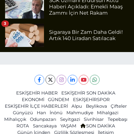
SGK Uzmanı Erdursun Kötü
Haberi Açıkladı: Emekli Maaş
Zammı İçin Net Rakam
3
Sigaraya Bir Zam Daha Geldi!
Artık 140 Liradan Satılacak
ESKİŞEHİR HABER
ESKİŞEHİR SON DAKİKA
EKONOMİ
GÜNDEM
ESKİŞEHİRSPOR
ESKİŞEHİR İLÇE HABERLERİ
Alpu
Beylikova
Çifteler
Günyüzü
Han
İnönü
Mahmudiye
Mihalgazi
Mihalıççık
Odunpazarı
Seyitgazi
Sivrihisar
Tepebaşı
ROTA
Sarıcakaya
YAŞAM
SON DAKİKA
Günün İçinden
Gizlilik Sözleşmesi
İletişim