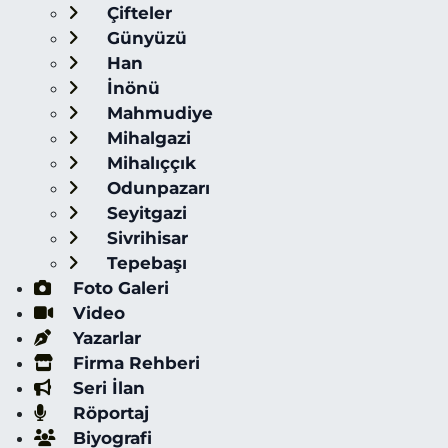
Çifteler
Günyüzü
Han
İnönü
Mahmudiye
Mihalgazi
Mihalıççık
Odunpazarı
Seyitgazi
Sivrihisar
Tepebaşı
Foto Galeri
Video
Yazarlar
Firma Rehberi
Seri İlan
Röportaj
Biyografi