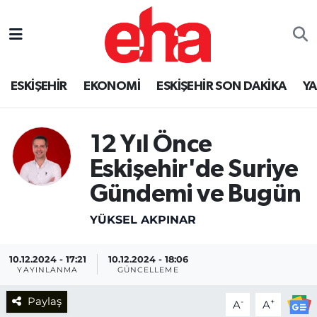
ESKİŞEHİR
EKONOMİ
ESKİŞEHİR SON DAKİKA
Y
12 Yıl Önce
Eskişehir'de Suriye
Gündemi ve Bugün
YÜKSEL AKPINAR
10.12.2024 - 17:21
10.12.2024 - 18:06
YAYINLANMA
GÜNCELLEME
Paylaş
-
+
A
A