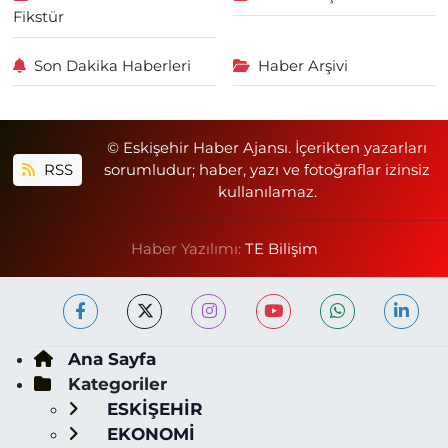
Fikstür
Son Dakika Haberleri
Haber Arşivi
© Eskişehir Haber Ajansı. İçerikten yazarları
RSS
sorumludur; haber, yazı ve fotoğraflar izinsiz
kullanılamaz.
Haber Yazılımı:
TE Bilişim
Ana Sayfa
Kategoriler
ESKİŞEHİR
EKONOMİ