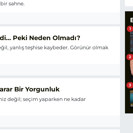
bir sahne.
1
ildi… Peki Neden Olmadı?
ğil, yanlış teşhise kaybeder. Görünür olmak
2
3
arar Bir Yorgunluk
z değil; seçim yaparken ne kadar