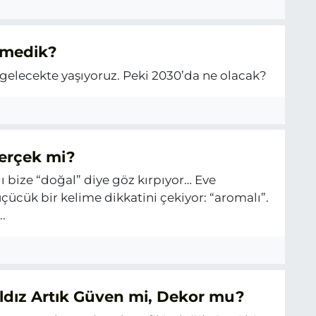
emedik?
gelecekte yaşıyoruz. Peki 2030’da ne olacak?
Gerçek mi?
ğı bize “doğal” diye göz kırpıyor… Eve
üçücük bir kelime dikkatini çekiyor: “aromalı”.
.
ldız Artık Güven mi, Dekor mu?