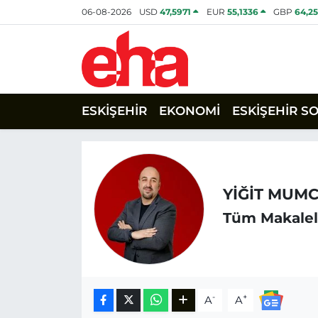
06-08-2026
USD
47,5971
EUR
55,1336
GBP
64,2
ESKİŞEHİR
EKONOMİ
ESKİŞEHİR S
YİĞİT MUM
Tüm Makalel
-
+
A
A