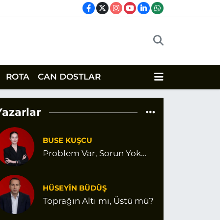
ROTA
CAN DOSTLAR
Yazarlar
BUSE KUŞCU
Problem Var, Sorun Yok…
HÜSEYİN BÜDÜŞ
Toprağın Altı mı, Üstü mü?