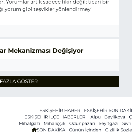
 Yorumlar artık sadece fikir değil; ticari bir
ğı yorum gibi teşvikler yönlendirmeyi
arar Mekanizması Değişiyor
FAZLA GÖSTER
ESKİŞEHİR HABER
ESKİŞEHİR SON DAK
ESKİŞEHİR İLÇE HABERLERİ
Alpu
Beylikova
Ç
Mihalgazi
Mihalıççık
Odunpazarı
Seyitgazi
Sivr
SON DAKİKA
Günün İçinden
Gizlilik Söz