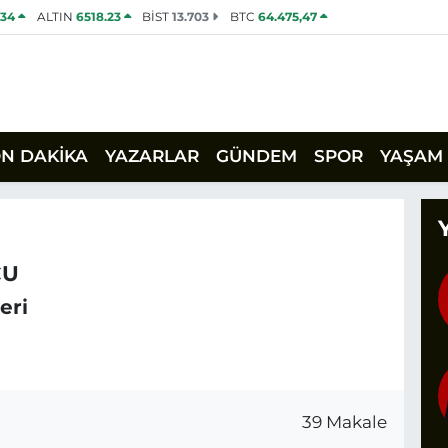
534
ALTIN
6518.23
BİST
13.703
BTC
64.475,47
ON DAKİKA
YAZARLAR
GÜNDEM
SPOR
YAŞAM
CU
eri
39 Makale