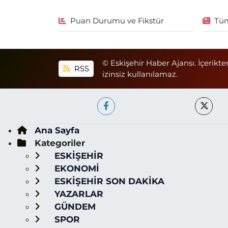
Puan Durumu ve Fikstür
Tüm
© Eskişehir Haber Ajansı. İçerikte
RSS
izinsiz kullanılamaz.
Ana Sayfa
Kategoriler
ESKİŞEHİR
EKONOMİ
ESKİŞEHİR SON DAKİKA
YAZARLAR
GÜNDEM
SPOR