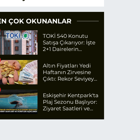
EN ÇOK OKUNANLAR
TOKİ 540 Konutu
Satışa Çıkarıyor: İşte
2+1 Dairelerin
Fiyatları
Altın Fiyatları Yedi
Haftanın Zirvesine
Çıktı: Rekor Seviyeye
Yaklaşıyor
Eskişehir Kentpark'ta
Plaj Sezonu Başlıyor:
Ziyaret Saatleri ve
Ücretler Açıklandı