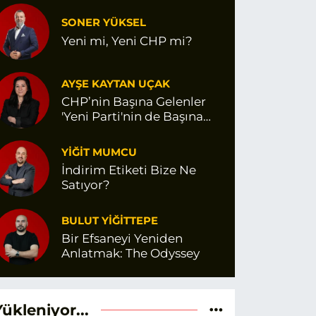
SONER YÜKSEL
Yeni mi, Yeni CHP mi?
AYŞE KAYTAN UÇAK
CHP’nin Başına Gelenler
'Yeni Parti'nin de Başına
Gelir mi?
YİĞİT MUMCU
İndirim Etiketi Bize Ne
Satıyor?
BULUT YİĞİTTEPE
Bir Efsaneyi Yeniden
Anlatmak: The Odyssey
Yükleniyor...