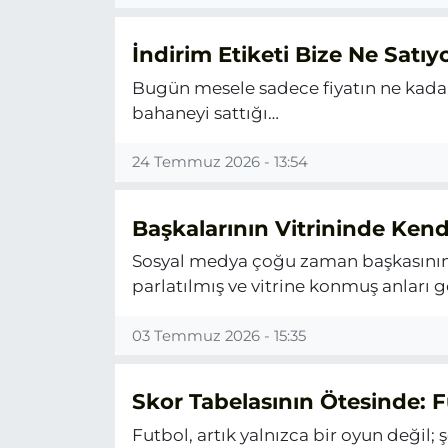
İndirim Etiketi Bize Ne Satıy
Bugün mesele sadece fiyatın ne kadar
bahaneyi sattığı…
24 Temmuz 2026 - 13:54
Başkalarının Vitrininde Ken
Sosyal medya çoğu zaman başkasının h
parlatılmış ve vitrine konmuş anları gö
03 Temmuz 2026 - 15:35
Skor Tabelasının Ötesinde: 
Futbol, artık yalnızca bir oyun değil; ş