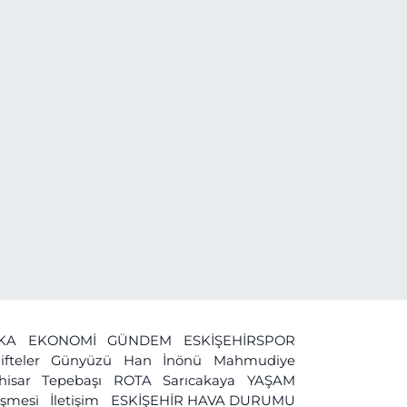
İKA
EKONOMİ
GÜNDEM
ESKİŞEHİRSPOR
ifteler
Günyüzü
Han
İnönü
Mahmudiye
ihisar
Tepebaşı
ROTA
Sarıcakaya
YAŞAM
leşmesi
İletişim
ESKİŞEHİR HAVA DURUMU