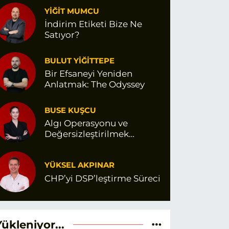
YİĞİT MUMCU
İndirim Etiketi Bize Ne
Satıyor?
BULUT YİĞİTTEPE
Bir Efsaneyi Yeniden
Anlatmak: The Odyssey
BUSE KUŞCU
Algı Operasyonu ve
Değersizleştirilmek…
YÜKSEL AKPINAR
CHP’yi DSP’leştirme Süreci
Yükleniyor...