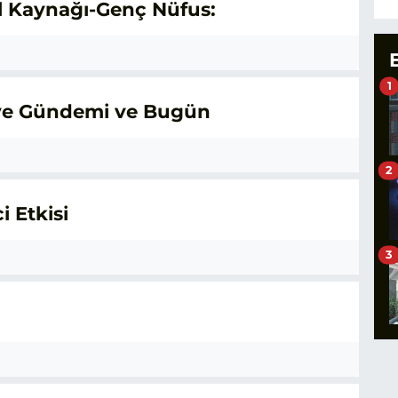
l Kaynağı-Genç Nüfus:
1
riye Gündemi ve Bugün
2
i Etkisi
3