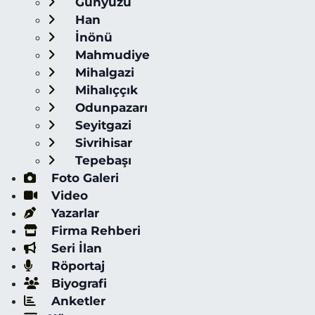
Günyüzü
Han
İnönü
Mahmudiye
Mihalgazi
Mihalıççık
Odunpazarı
Seyitgazi
Sivrihisar
Tepebaşı
Foto Galeri
Video
Yazarlar
Firma Rehberi
Seri İlan
Röportaj
Biyografi
Anketler