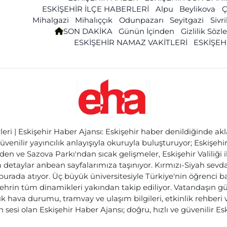
ESKİŞEHİR İLÇE HABERLERİ
Alpu
Beylikova
Ç
Mihalgazi
Mihalıççık
Odunpazarı
Seyitgazi
Sivr
SON DAKİKA
Günün İçinden
Gizlilik Söz
ESKİŞEHİR NAMAZ VAKİTLERİ
ESKİŞEH
ri | Eskişehir Haber Ajansı: Eskişehir haber denildiğinde akl
üvenilir yayıncılık anlayışıyla okuruyla buluşturuyor; Eskişeh
den ve Sazova Parkı'ndan sıcak gelişmeler, Eskişehir Valiliği 
etaylar anbean sayfalarımıza taşınıyor. Kırmızı-Siyah sevdam
 burada atıyor. Üç büyük üniversitesiyle Türkiye'nin öğrenci 
ehrin tüm dinamikleri yakından takip ediliyor. Vatandaşın gü
lık hava durumu, tramvay ve ulaşım bilgileri, etkinlik rehber
 sesi olan Eskişehir Haber Ajansı; doğru, hızlı ve güvenilir E