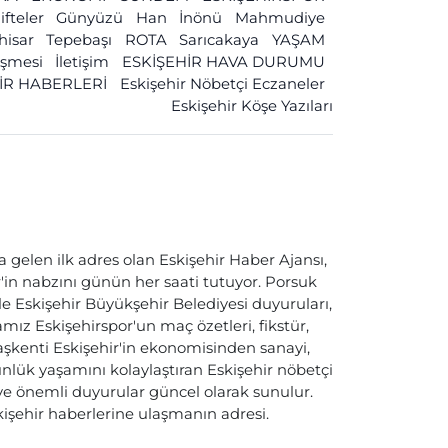
ifteler
Günyüzü
Han
İnönü
Mahmudiye
ihisar
Tepebaşı
ROTA
Sarıcakaya
YAŞAM
leşmesi
İletişim
ESKİŞEHİR HAVA DURUMU
İR HABERLERİ
Eskişehir Nöbetçi Eczaneler
Eskişehir Köşe Yazıları
a gelen ilk adres olan Eskişehir Haber Ajansı,
ir'in nabzını günün her saati tutuyor. Porsuk
ile Eskişehir Büyükşehir Belediyesi duyuruları,
ız Eskişehirspor'un maç özetleri, fikstür,
başkenti Eskişehir'in ekonomisinden sanayi,
nlük yaşamını kolaylaştıran Eskişehir nöbetçi
i ve önemli duyurular güncel olarak sunulur.
skişehir haberlerine ulaşmanın adresi.