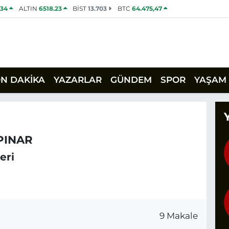
534
ALTIN
6518.23
BİST
13.703
BTC
64.475,47
ON DAKİKA
YAZARLAR
GÜNDEM
SPOR
YAŞAM
PINAR
eri
9 Makale