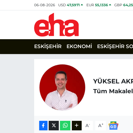
06-08-2026
USD
47,5971
EUR
55,1336
GBP
64,2
ESKİŞEHİR
EKONOMİ
ESKİŞEHİR S
YÜKSEL AK
Tüm Makalel
-
+
A
A