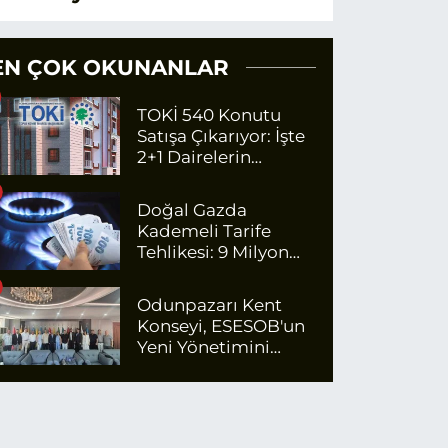
EN ÇOK OKUNANLAR
TOKİ 540 Konutu
Satışa Çıkarıyor: İşte
2+1 Dairelerin
Fiyatları
Doğal Gazda
Kademeli Tarife
Tehlikesi: 9 Milyon
Kişi Fazla Para
Ödeyecek
Odunpazarı Kent
Konseyi, ESESOB'un
Yeni Yönetimini
Ziyaret Etti