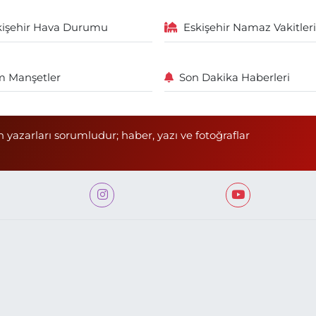
kişehir Hava Durumu
Eskişehir Namaz Vakitleri
 Manşetler
Son Dakika Haberleri
n yazarları sorumludur; haber, yazı ve fotoğraflar