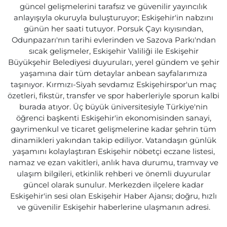
güncel gelişmelerini tarafsız ve güvenilir yayıncılık
anlayışıyla okuruyla buluşturuyor; Eskişehir'in nabzını
günün her saati tutuyor. Porsuk Çayı kıyısından,
Odunpazarı'nın tarihi evlerinden ve Sazova Parkı'ndan
sıcak gelişmeler, Eskişehir Valiliği ile Eskişehir
Büyükşehir Belediyesi duyuruları, yerel gündem ve şehir
yaşamına dair tüm detaylar anbean sayfalarımıza
taşınıyor. Kırmızı-Siyah sevdamız Eskişehirspor'un maç
özetleri, fikstür, transfer ve spor haberleriyle sporun kalbi
burada atıyor. Üç büyük üniversitesiyle Türkiye'nin
öğrenci başkenti Eskişehir'in ekonomisinden sanayi,
gayrimenkul ve ticaret gelişmelerine kadar şehrin tüm
dinamikleri yakından takip ediliyor. Vatandaşın günlük
yaşamını kolaylaştıran Eskişehir nöbetçi eczane listesi,
namaz ve ezan vakitleri, anlık hava durumu, tramvay ve
ulaşım bilgileri, etkinlik rehberi ve önemli duyurular
güncel olarak sunulur. Merkezden ilçelere kadar
Eskişehir'in sesi olan Eskişehir Haber Ajansı; doğru, hızlı
ve güvenilir Eskişehir haberlerine ulaşmanın adresi.