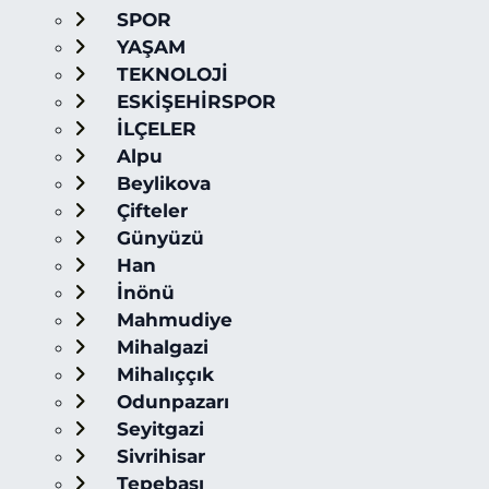
SPOR
YAŞAM
TEKNOLOJİ
ESKİŞEHİRSPOR
İLÇELER
Alpu
Beylikova
Çifteler
Günyüzü
Han
İnönü
Mahmudiye
Mihalgazi
Mihalıççık
Odunpazarı
Seyitgazi
Sivrihisar
Tepebaşı