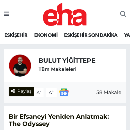
ESKİŞEHİR
EKONOMİ
ESKİŞEHİR SON DAKİKA
Y
BULUT YİĞİTTEPE
Tüm Makaleleri
Paylaş
-
+
58 Makale
A
A
Bir Efsaneyi Yeniden Anlatmak:
The Odyssey