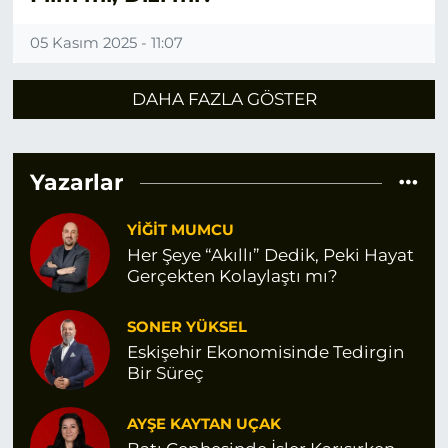
05 Kasım 2025 - 11:07
DAHA FAZLA GÖSTER
Yazarlar
YİĞİT MUMCU
Her Şeye “Akıllı” Dedik, Peki Hayat
Gerçekten Kolaylaştı mı?
SONER YÜKSEL
Eskişehir Ekonomisinde Tedirgin
Bir Süreç
AYŞE KAYTAN UÇAK