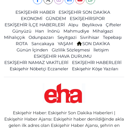
ESKİŞEHİR HABER
ESKİŞEHİR SON DAKİKA
EKONOMİ
GÜNDEM
ESKİŞEHİRSPOR
ESKİŞEHİR İLÇE HABERLERİ
Alpu
Beylikova
Çifteler
Günyüzü
Han
İnönü
Mahmudiye
Mihalgazi
Mihalıççık
Odunpazarı
Seyitgazi
Sivrihisar
Tepebaşı
ROTA
Sarıcakaya
YAŞAM
SON DAKİKA
Günün İçinden
Gizlilik Sözleşmesi
İletişim
ESKİŞEHİR HAVA DURUMU
ESKİŞEHİR NAMAZ VAKİTLERİ
ESKİŞEHİR HABERLERİ
Eskişehir Nöbetçi Eczaneler
Eskişehir Köşe Yazıları
Eskişehir Haber: Eskişehir Son Dakika Haberleri |
Eskişehir Haber Ajansı: Eskişehir haber denildiğinde akla
gelen ilk adres olan Eskişehir Haber Ajansı, şehrin en