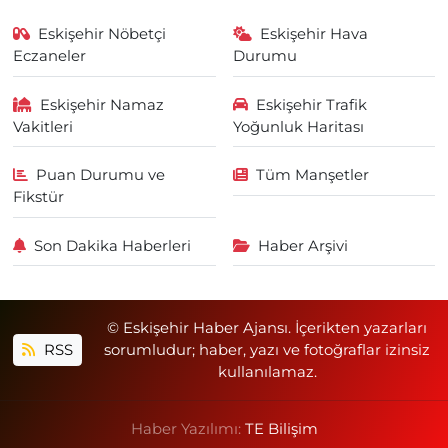
Eskişehir Nöbetçi
Eskişehir Hava
Eczaneler
Durumu
Eskişehir Namaz
Eskişehir Trafik
Vakitleri
Yoğunluk Haritası
Puan Durumu ve
Tüm Manşetler
Fikstür
Son Dakika Haberleri
Haber Arşivi
© Eskişehir Haber Ajansı. İçerikten yazarları
RSS
sorumludur; haber, yazı ve fotoğraflar izinsiz
kullanılamaz.
Haber Yazılımı:
TE Bilişim