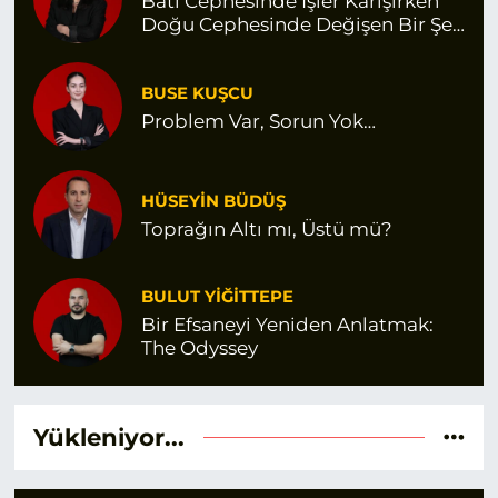
Batı Cephesinde İşler Karışırken
Doğu Cephesinde Değişen Bir Şey
Var Gibi
BUSE KUŞCU
Problem Var, Sorun Yok…
HÜSEYİN BÜDÜŞ
Toprağın Altı mı, Üstü mü?
BULUT YİĞİTTEPE
Bir Efsaneyi Yeniden Anlatmak:
The Odyssey
Yükleniyor...